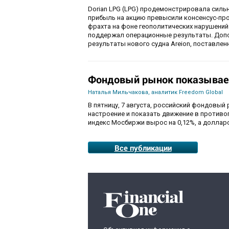
Dorian LPG (LPG) продемонстрировала силь
прибыль на акцию превысили консенсус-пр
фрахта на фоне геополитических нарушений
поддержал операционные результаты. Доп
результаты нового судна Areion, поставленн
Фондовый рынок показывае
Наталья Мильчакова, аналитик Freedom Global
В пятницу, 7 августа, российский фондовый
настроение и показать движение в противо
индекс Мосбиржи вырос на 0,12%, а долларо
Все публикации