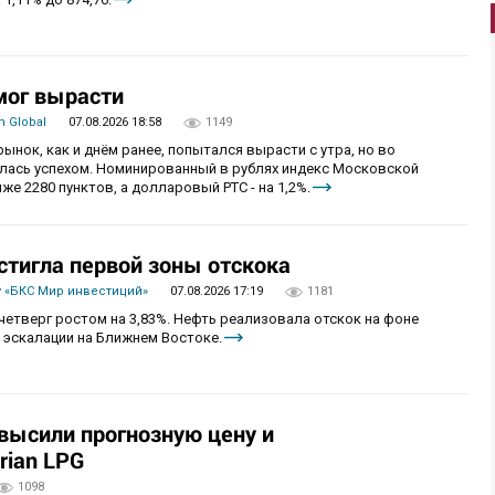
мог вырасти
 Global
07.08.2026 18:58
1149
рынок, как и днём ранее, попытался вырасти с утра, но во
алась успехом. Номинированный в рублях индекс Московской
же 2280 пунктов, а долларовый РТС - на 1,2%.
стигла первой зоны отскока
 «БКС Мир инвестиций»
07.08.2026 17:19
1181
четверг ростом на 3,83%. Нефть реализовала отскок на фоне
 эскалации на Ближнем Востоке.
овысили прогнозную цену и
rian LPG
1098