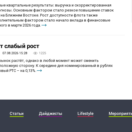
ные квартальные результаты: выручка и скорректированная
огнозы. Основным фактором стало резкое повышение ставок
 на Ближнем Востоке. Рост доступности флота также
олнительным фактором стало начало вклада в финансовые
ого в марте 2026 года.
т слабый рост
07.08.2026 15:28
1225
 рынок растёт, однако в любой момент может сменить
положную сторону. К середине дня номинированный в рублях
вый РТС – на 0,13%.
Статьи
Дайджесты
Lifestyle
Мероприят