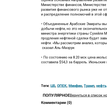
оценка основных направлений развити
Министерстве финансов, Министерстве 
развития финансового рынка уже не от
и распределение полномочий в этой с
• Объединенные Арабские Эмираты выс
добычи нефти, но это не окончательно
министра энергетики страны Сухейля 
продления нефтяной сделки будет зав
нефти. «Мы рассмотрим анализ, которы
сказал Аль-Мазруи.
• По состоянию на 8.20 мск цена июль
составила $54,3 за баррель. Июньские 
Теги:
ЦБ
,
ОПЕК
,
Минфин
,
Трамп
,
нефть
ПОПУЛЯРНОЕ
Вернуться в список н
Комментарии
(
0
)