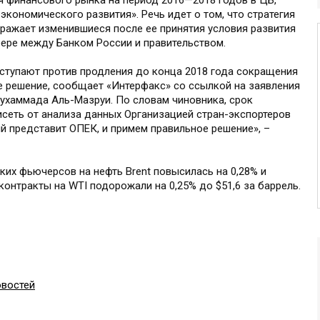
я финансового рынка на период 2016—2018 годов в ЦБ,
экономического развития». Речь идет о том, что стратегия
ражает изменившиеся после ее принятия условия развития
фере между Банком России и правительством.
тупают против продления до конца 2018 года сокращения
е решение, сообщает «Интерфакс» со ссылкой на заявления
Мухаммада Аль-Мазруи. По словам чиновника, срок
исеть от анализа данных Организацией стран-экспортеров
й представит ОПЕК, и примем правильное решение», –
ских фьючерсов на нефть Brent повысилась на 0,28% и
контракты на WTI подорожали на 0,25% до $51,6 за баррель.
овостей