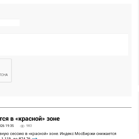
ся в «красной» зоне
026 19:35
983
овную сессию в «красной» зоне. Индекс МосБиржи снижается
 1,11% до 874,76.