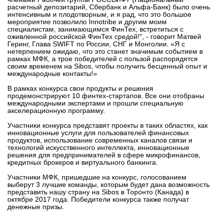
расчетный депозитарий, Сбербанк и Альфа-Банк) было очень
вконтакте
интенсивным и плодотворным, и я рад, что это большое
телеграм
мероприятие позволило Innotribe и другим моим
специалистам, занимающимся ФинТех, встретиться с
оживленной российской ФинТех средой!", - говорит Матвей
Стать автором
Геринг, Глава SWIFT по России, СНГ и Монголии. «Я с
нетерпением ожидаю, что это станет значимым событием в
рамках МФК, а трое победителей с пользой распорядятся
Вход
своим временем на Sibos, чтобы получить бесценный опыт и
международные контакты!»
В рамках конкурса свои продукты и решения
продемонстрируют 10 финтех-стартапов. Все они отобраны
международными экспертами и прошли специальную
акселерационную программу.
Участники конкурса представят проекты в таких областях, как
инновационные услуги для пользователей финансовых
продуктов, использование современных каналов связи и
технологий искусственного интеллекта, инновационные
решения для предпринимателей в сфере микрофинансов,
кредитных брокеров и виртуального банкинга.
Участники МФК, пришедшие на конкурс, голосованием
выберут 3 лучшие команды, которым будет дана возможность
представить нашу страну на Sibos в Торонто (Канада) в
октябре 2017 года. Победители конкурса также получат
денежные призы.