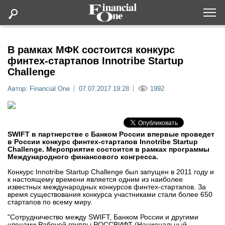
Оформить подписку
В рамках МФК состоится конкурс
финтех-стартапов Innotribe Startup
Challenge
Статьи
Автор: Financial One
07.07.2017 19:28
1992
Дайджесты
Lifestyle
SWIFT в партнерстве с Банком России впервые проведет
в России конкурс финтех-стартапов Innotribe Startup
Challenge. Мероприятие состоится в рамках программы
Мероприятия
Международного финансового конгресса.
Конкурс Innotribe Startup Challenge был запущен в 2011 году и
Новости
к настоящему времени является одним из наиболее
известных международных конкурсов финтех-стартапов. За
время существования конкурса участниками стали более 650
стартапов по всему миру.
Интервью
"Сотрудничество между SWIFT, Банком России и другими
членами Рабочей группы РОССВИФТ (Национальный