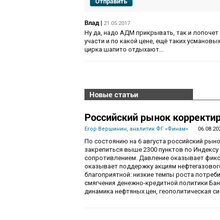
Отправить
Влад
|
21.05.2017
Ну да, надо АДМ прикрывать, так и лопочет
участи и по какой цене, ещё таких усманов
цирка шапито отдыхают...
Новые статьи
Российский рынок корректир
Егор Вершинин, аналитик ФГ «Финам»
06.08.20
По состоянию на 6 августа российский рын
закрепиться выше 2300 пунктов по Индекс
сопротивлением. Давление оказывает фикса
оказывает поддержку акциям нефтегазового
благоприятной: низкие темпы роста потре
смягчения денежно-кредитной политики Ба
динамика нефтяных цен, геополитическая с