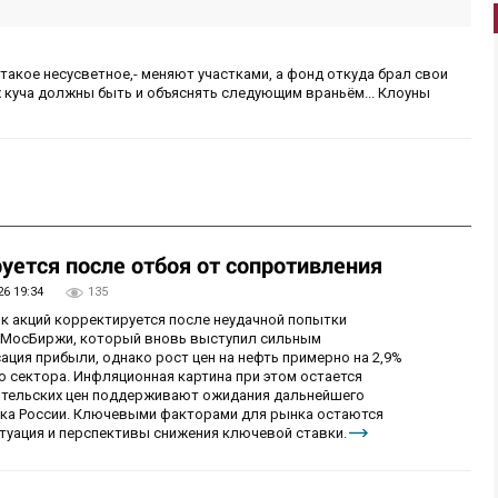
 такое несусветное,- меняют участками, а фонд откуда брал свои
ых куча должны быть и объяснять следующим враньём... Клоуны
уется после отбоя от сопротивления
26 19:34
135
ок акций корректируется после неудачной попытки
у МосБиржи, который вновь выступил сильным
ция прибыли, однако рост цен на нефть примерно на 2,9%
 сектора. Инфляционная картина при этом остается
бительских цен поддерживают ожидания дальнейшего
нка России. Ключевыми факторами для рынка остаются
итуация и перспективы снижения ключевой ставки.