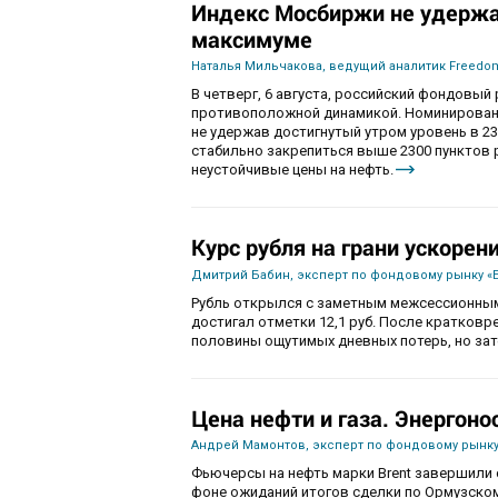
Индекс Мосбиржи не удержа
максимуме
Наталья Мильчакова, ведущий аналитик Freedom
В четверг, 6 августа, российский фондовы
противоположной динамикой. Номинированны
не удержав достигнутый утром уровень в 230
стабильно закрепиться выше 2300 пунктов 
неустойчивые цены на нефть.
Курс рубля на грани ускорен
Дмитрий Бабин, эксперт по фондовому рынку «
Рубль открылся с заметным межсессионным
достигал отметки 12,1 руб. После кратков
половины ощутимых дневных потерь, но зат
Цена нефти и газа. Энергоно
Андрей Мамонтов, эксперт по фондовому рынку
Фьючерсы на нефть марки Brent завершили с
фоне ожиданий итогов сделки по Ормузско