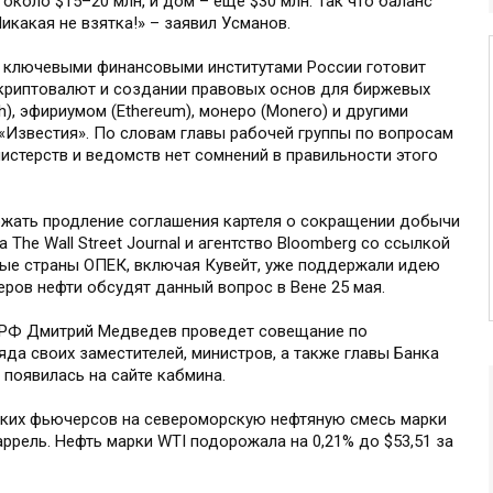
около $15–20 млн, и дом – еще $30 млн. Так что баланс
 Никакая не взятка!» – заявил Усманов.
с ключевыми финансовыми институтами России готовит
 криптовалют и создании правовых основ для биржевых
sh), эфириумом (Ethereum), монеро (Monero) и другими
Известия». По словам главы рабочей группы по вопросам
стерств и ведомств нет сомнений в правильности этого
ржать продление соглашения картеля о сокращении добычи
 The Wall Street Journal и агентство Bloomberg со ссылкой
ые страны ОПЕК, включая Кувейт, уже поддержали идею
еров нефти обсудят данный вопрос в Вене 25 мая.
тр РФ Дмитрий Медведев проведет совещание по
да своих заместителей, министров, а также главы Банка
появилась на сайте кабмина.
ьских фьючерсов на североморскую нефтяную смесь марки
баррель. Нефть марки WTI подорожала на 0,21% до $53,51 за