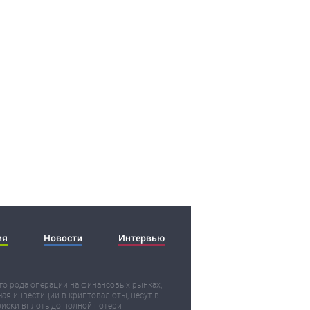
ия
Новости
Интервью
о рода операции на финансовых рынках,
ая инвестиции в криптовалюты, несут в
риски вплоть до полной потери