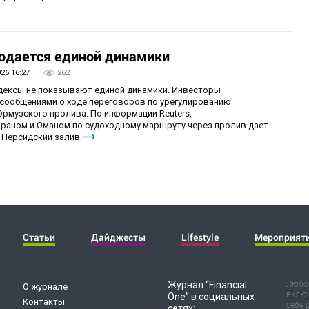
юдается единой динамики
026 16:27
262
ндексы не показывают единой динамики. Инвесторы
сообщениями о ходе переговоров по урегулированию
рмузского пролива. По информации Reuters,
раном и Оманом по судоходному маршруту через пролив дает
 Персидский залив.
Статьи
Дайджесты
Lifestyle
Мероприят
Журнал “Financial
Любог
О журнале
включ
One” в социальных
Контакты
себе 
сетях: