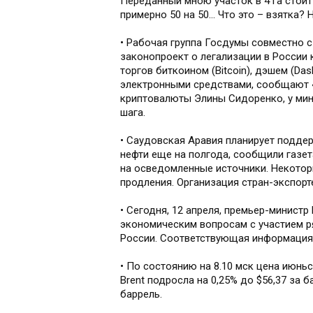
Переданный мною участок в 4 га стоит 
примерно 50 на 50... Что это – взятка?
• Рабочая группа Госдумы совместно 
законопроект о легализации в России
торгов биткоином (Bitcoin), дэшем (Da
электронными средствами, сообщают «
криптовалюты Элины Сидоренко, у мини
шага.
• Саудовская Аравия планирует подде
нефти еще на полгода, сообщили газета
на осведомленные источники. Некотор
продления. Организация стран-экспорт
• Сегодня, 12 апреля, премьер-минис
экономическим вопросам с участием ря
России. Соответствующая информация 
• По состоянию на 8.10 мск цена июн
Brent подросла на 0,25% до $56,37 за 
баррель.