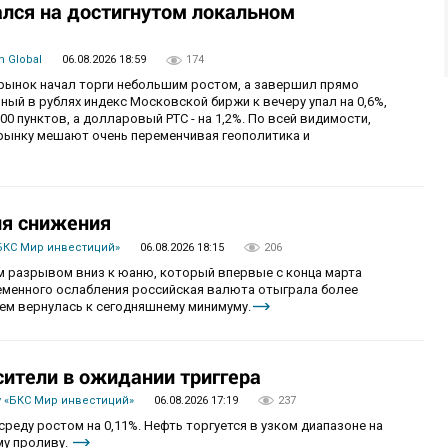
лся на достигнутом локальном
 Global
06.08.2026 18:59
174
й рынок начал торги небольшим ростом, а завершил прямо
й в рублях индекс Московской биржи к вечеру упал на 0,6%,
0 пунктов, а долларовый РТС - на 1,2%. По всей видимости,
рынку мешают очень переменчивая геополитика и
ия снижения
БКС Мир инвестиций»
06.08.2026 18:15
206
 разрывом вниз к юаню, который впервые с конца марта
ременного ослабления российская валюта отыграла более
ем вернулась к сегодняшнему минимуму.
сители в ожидании триггера
 «БКС Мир инвестиций»
06.08.2026 17:19
237
реду ростом на 0,11%. Нефть торгуется в узком диапазоне на
му проливу.