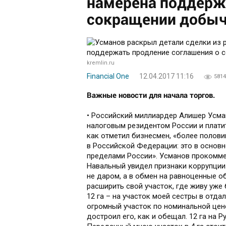
намерена поддерж
сокращении добыч
kremlin.ru
Financial One
12.04.2017 11:16
5814
Важные новости для начала торгов.
• Российский миллиардер Алишер Усман
налоговым резидентом России и платит
как отметил бизнесмен, «более полови
в Российской Федерации: это в основн
пределами России». Усманов прокомме
Навальный увидел признаки коррупции
не даром, а в обмен на равноценные 
расширить свой участок, где живу уже 
12 га – на участок моей сестры в отда
огромный участок по номинальной цене
достроил его, как и обещал. 12 га на 