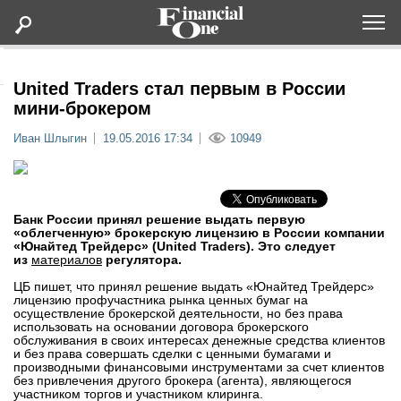
Оформить подписку
United Traders стал первым в России
мини-брокером
Статьи
Иван Шлыгин
19.05.2016 17:34
10949
Дайджесты
Банк России принял решение выдать первую
Lifestyle
«облегченную» брокерскую лицензию в России компании
«Юнайтед Трейдерс» (United Traders). Это следует
из
материалов
регулятора.
Мероприятия
ЦБ пишет, что принял решение выдать «Юнайтед Трейдерс»
лицензию профучастника рынка ценных бумаг на
осуществление брокерской деятельности, но без права
Новости
использовать на основании договора брокерского
обслуживания в своих интересах денежные средства клиентов
и без права совершать сделки с ценными бумагами и
Интервью
производными финансовыми инструментами за счет клиентов
без привлечения другого брокера (агента), являющегося
участником торгов и участником клиринга.