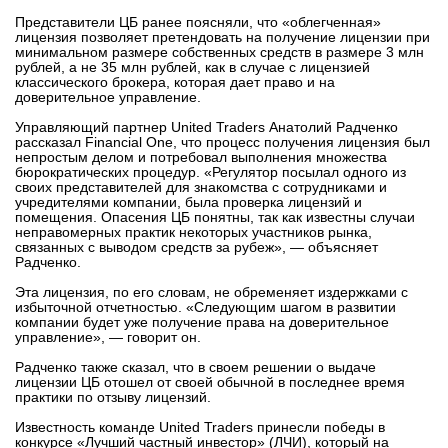
вконтакте
Представители ЦБ ранее поясняли, что «облегченная»
телеграм
лицензия позволяет претендовать на получение лицензии при
минимальном размере собственных средств в размере 3 млн
рублей, а не 35 млн рублей, как в случае с лицензией
классического брокера, которая дает право и на
Стать автором
доверительное управление.
Вход
Управляющий партнер United Traders Анатолий Радченко
рассказал Financial One, что процесс получения лицензия был
непростым делом и потребовал выполнения множества
бюрократических процедур. «Регулятор посылал одного из
своих представителей для знакомства с сотрудниками и
учредителями компании, была проверка лицензий и
помещения. Опасения ЦБ понятны, так как известны случаи
неправомерных практик некоторых участников рынка,
связанных с выводом средств за рубеж», — объясняет
Радченко.
Эта лицензия, по его словам, не обременяет издержками с
избыточной отчетностью. «Следующим шагом в развитии
компании будет уже получение права на доверительное
управление», — говорит он.
Радченко также сказал, что в своем решении о выдаче
лицензии ЦБ отошел от своей обычной в последнее время
практики по отзыву лицензий.
Известность команде United Traders принесли победы в
конкурсе «Лучший частный инвестор» (ЛЧИ), который на