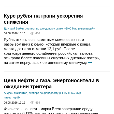
Курс рубля на грани ускорения
снижения
Дмитрий Бабин, эксперт по фондовому рынку «БКС Мир инвестиций»
06.08.2026 18:15
406
Рубль открылся с заметным межсессионным
разрывом вниз к юаню, который впервые с конца
марта достигал отметки 12,1 руб. После
кратковременного ослабления российская валюта
отыграла более половины ощутимых дневных потерь,
но затем вернулась к сегодняшнему минимуму.
Цена нефти и газа. Энергоносители в
ожидании триггера
Андрей Мамонтов, эксперт по фондовому рынку «БКС Мир
инвестиций»
06.08.2026 17:19
434
Фьючерсы на нефть марки Brent завершили среду
ростом на 0,11%. Нефть торгуется в узком диапазоне