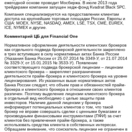
ежегодной основе проводит Мосбиржа. В июле 2013 года
трейдерами компании запущен хедж-фонд Kvadrat Black SPC.
Компания специализируется на предоставлении клиентам
доступа на крупнейшие торговые площадки России, Европы и
США: MOEX, NYSE, NASDAQ, AMEX, LSE, TSX, CME, EUREX,
ICE, NYMEX и другие.
Комментарий ЦБ для Financial One
Нормативное оформление деятельности клиентских брокеров
как отдельного подвида брокерской деятельности закреплено
в трех вступивших в силу нормативных актах Банка России
(Указания Банка России от 25.07.2014 № 3349-У, от 21.07.2014
№ 3329-У, от 15.01.2015 № 3533-У). Появление
соответствующего подвида брокерской лицензии – лицензии
клиентского брокера – закрепляет разграничение
деятельности прайм-брокера и клиентского брокера на уровне
лицензирования. Из указанных выше нормативных актов
Банка России следует, что объем прав и обязанностей прайм-
брокера и клиентского брокера в отношении своих клиентов
различен. Поэтому выделение лицензии клиентского брокера
в отдельный вид необходимо с целью защиты прав
инвесторов. Наличие данной лицензии у брокера
информирует потенциальных клиентов о том, что такой
брокер не вправе совершать сделки с ценными бумагами и
производными финансовыми инструментами (ПФИ) за счет
клиентов без привлечения прайм-брокера, а также
использовать средства клиента в собственных интересах.
Обращаем внимание, что соискатель лицензии не ограничен в