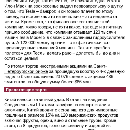
поспешили. Беда, как известно, не приходит одна. И хотя
Илон Маск на воскресенье выдал первоапрельскую шутку
о том, что Tesla – банкрот, и он горько плачет по этому
поводу, но все же как это ни печально – это недалеко от
истины. Кроме того, что финансовое состояние этой
компании, мягко говоря, не ахти какое, так еще и в пятницу
пришло сообщение, что компания отзывает 123 тысячи
машин Tesla Model S в связи с закислением гидроусилителя
руля. А 123 000 между прочим – это фактически все
произведенные компанией машины! Так что «разбор
полетов» для Теслы делать рано – долететь бы до дна и
остаться целым!
По итогам торгов иностранными акциями на
Санкт-
Петербургской бирже
за прошедшую короткую 4-х дневную
неделю было заключено 23 076 сделок с акциями 436
эмитентов на общую сумму более $86 млн.
Предстоящие торги
Китай наносит ответный удар. В ответ на введение
Соединенными Штатами тарифов на импорт стали и
алюминия, Китай вводит с сегодняшнего дня импортные
пошлины в размере 15% на 120 американских продуктов,
включая фрукты, орехи, вино и стальные трубы. Кроме
этого, на 8 продуктов, включая свинину и изделий из