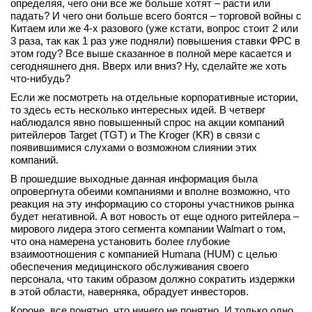
определяя, чего они все же больше хотят – расти или
падать? И чего они больше всего боятся – торговой войны с
Китаем или же 4-х разового (уже кстати, вопрос стоит 2 или
3 раза, так как 1 раз уже подняли) повышения ставки ФРС в
этом году? Все выше сказанное в полной мере касается и
сегодняшнего дня. Вверх или вниз? Ну, сделайте же хоть
что-нибудь?
Если же посмотреть на отдельные корпоративные истории,
то здесь есть несколько интересных идей. В четверг
наблюдался явно повышенный спрос на акции компаний
ритейлеров Target (TGT) и The Kroger (KR) в связи с
появившимися слухами о возможном слиянии этих
компаний.
В прошедшие выходные данная информация была
опровергнута обеими компаниями и вполне возможно, что
реакция на эту информацию со стороны участников рынка
будет негативной. А вот новость от еще одного ритейлера –
мирового лидера этого сегмента компании Walmart о том,
что она намерена установить более глубокие
взаимоотношения с компанией Humana (HUM) с целью
обеспечения медицинского обслуживания своего
персонала, что таким образом должно сократить издержки
в этой области, наверняка, обрадует инвесторов.
Короче, все понятно, что ничего не понятно. И только одно