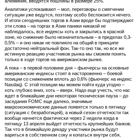
алюминия, вводятся пошлины в размере 25%.
Аналитики успокаивают – мол, переговоры о смягчении
ситуации уже ведутся, поэтому особо беспокоится нечего.
И итоги сегодняшних торгов в Азии вроде бы подтверждают
эти слова – на торгах в Азии паники никакой не
наблюдалось, все индексы хоть и закрылись в красной
зоне, но снижение было незначительным – в пределах 0,3-
0,5% – и оно никак не повлияло на общий в принципе
достаточно нейтральный фон. Так-то оно так, но все же
истинную реакцию участников рынка мы сможем понять
только в ходе торгов на американском рынке.
А пока – в первой половине дня – фьючерсы на основные
американские индексы стоят в настороженно – боевой
позиции со снижением вплоть до 0,6% (фьючерс на индекс
Nasdaq). С этой позиции мы можем пойти куда угодно –
хоть глубоко вниз, хоть – вверх. Надо еще учесть, что нас
ждет в ближайшие дни некоторая техническая пауза – до
заседания FOMC еще далеко, значимые
макроэкономические данные появятся только в пятницу
(ситуация с безработицей), а новый сезон отчетности так
вообще начнется фактически через 2 недели когда в
пятницу 13 апреля выйдет отчетность крупнейших банков.
Так что в ближайшую декаду участники рынка будут
вариться в собственном соку и копаться внутри себя,