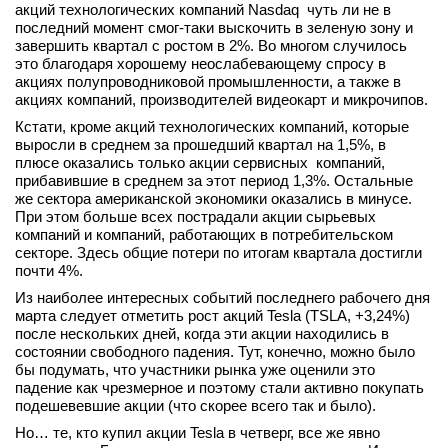
акций технологических компаний Nasdaq чуть ли не в
вконтакте
последний момент смог-таки выскочить в зеленую зону и
телеграм
завершить квартал с ростом в 2%. Во многом случилось
это благодаря хорошему неослабевающему спросу в
акциях полупроводниковой промышленности, а также в
Стать автором
акциях компаний, производителей видеокарт и микрочипов.
Вход
Кстати, кроме акций технологических компаний, которые
выросли в среднем за прошедший квартал на 1,5%, в
плюсе оказались только акции сервисных компаний,
прибавившие в среднем за этот период 1,3%. Остальные
же сектора американской экономики оказались в минусе.
При этом больше всех пострадали акции сырьевых
компаний и компаний, работающих в потребительском
секторе. Здесь общие потери по итогам квартала достигли
почти 4%.
Из наиболее интересных событий последнего рабочего дня
марта следует отметить рост акций Tesla (TSLA, +3,24%)
после нескольких дней, когда эти акции находились в
состоянии свободного падения. Тут, конечно, можно было
бы подумать, что участники рынка уже оценили это
падение как чрезмерное и поэтому стали активно покупать
подешевевшие акции (что скорее всего так и было).
Но… те, кто купил акции Tesla в четверг, все же явно