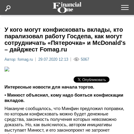
Оформить подписку
У кого могут конфисковать вклады, кто
парализовал работу Госдепа, как могут
сотрудничать «Пятерочка» и McDonald's
Статьи
– дайджест Fomag.ru
Автор: fomag.ru
29.07.2020 12:13
5067
Дайджесты
Lifestyle
Интересные новости для начала торгов.
Мероприятия
•
Минюст объяснил, кому надо бояться конфискации
вкладов.
Новости
Накануне сообщалось, что Минфин предложил поправки,
по которым конфисковать можно будет денежные
средства, законность получения которых невозможно
Интервью
доказать. Но, как выяснилось, автором инициативы
выступает Минюст, и его законопроект не затронет