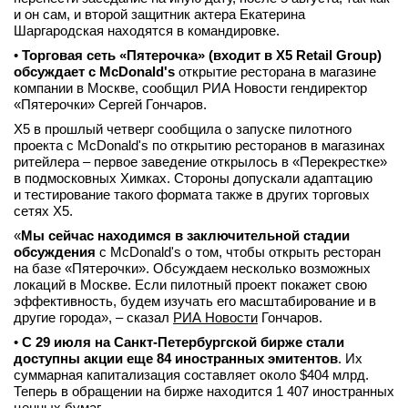
и он сам, и второй защитник актера Екатерина
Шаргародская находятся в командировке.
•
Торговая сеть «Пятерочка» (входит в X5 Retail Group)
обсуждает с McDonald's
открытие ресторана в магазине
компании в Москве, сообщил РИА Новости гендиректор
«Пятерочки» Сергей Гончаров.
X5 в прошлый четверг сообщила о запуске пилотного
проекта с McDonald's по открытию ресторанов в магазинах
ритейлера – первое заведение открылось в «Перекрестке»
в подмосковных Химках. Стороны допускали адаптацию
и тестирование такого формата также в других торговых
сетях Х5.
«
Мы сейчас находимся в заключительной стадии
обсуждения
с McDonald's о том, чтобы открыть ресторан
на базе «Пятерочки». Обсуждаем несколько возможных
локаций в Москве. Если пилотный проект покажет свою
эффективность, будем изучать его масштабирование и в
другие города», – сказал
РИА Новости
Гончаров.
•
С 29 июля на Санкт-Петербургской бирже стали
доступны акции еще 84 иностранных эмитентов
. Их
суммарная капитализация составляет около $404 млрд.
Теперь в обращении на бирже находится 1 407 иностранных
ценных бумаг.