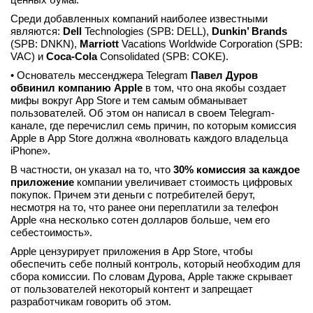
Среди добавленных компаний наиболее известными
являются:
Dell
Technologies (SPB: DELL),
Dunkin’ Brands
(SPB: DNKN),
Marriott
Vacations Worldwide Corporation (SPB:
VAC) и
Coca-Cola
Consolidated (SPB: COKE).
• Основатель мессенджера Telegram
Павел Дуров
обвинил компанию Apple
в том, что она якобы создает
мифы вокруг App Store и тем самым обманывает
пользователей. Об этом он написал в своем Telegram-
канале, где перечислил семь причин, по которым комиссия
Apple в App Store должна «волновать каждого владельца
iPhone».
В частности, он указал на то, что
30% комиссия за каждое
приложение
компании увеличивает стоимость цифровых
покупок. Причем эти деньги с потребителей берут,
несмотря на то, что ранее они переплатили за телефон
Apple «на несколько сотен долларов больше, чем его
себестоимость».
Apple цензурирует приложения в App Store, чтобы
обеспечить себе полный контроль, который необходим для
сбора комиссии. По словам Дурова, Apple также скрывает
от пользователей некоторый контент и запрещает
разработчикам говорить об этом.