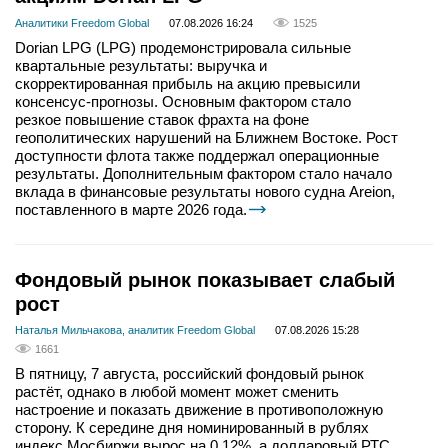
Аналитики Freedom Global
07.08.2026 16:24
1525
Dorian LPG (LPG) продемонстрировала сильные
квартальные результаты: выручка и
скорректированная прибыль на акцию превысили
консенсус-прогнозы. Основным фактором стало
резкое повышение ставок фрахта на фоне
геополитических нарушений на Ближнем Востоке. Рост
доступности флота также поддержал операционные
результаты. Дополнительным фактором стало начало
вклада в финансовые результаты нового судна Areion,
поставленного в марте 2026 года.
Фондовый рынок показывает слабый
рост
Наталья Мильчакова, аналитик Freedom Global
07.08.2026 15:28
1661
В пятницу, 7 августа, российский фондовый рынок
растёт, однако в любой момент может сменить
настроение и показать движение в противоположную
сторону. К середине дня номинированный в рублях
индекс Мосбиржи вырос на 0,12%, а долларовый РТС