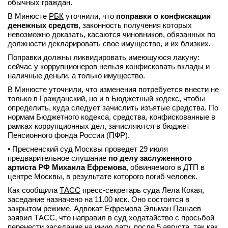
обычных граждан.
вконтакте
В Минюсте
РБК
уточнили, что
поправки о конфискации
телеграм
денежных средств
, законность получения которых
невозможно доказать, касаются чиновников, обязанных по
должности декларировать свое имущество, и их близких.
Стать автором
Поправки должны ликвидировать имеющуюся лакуну:
Вход
сейчас у коррупционеров нельзя конфисковать вклады и
наличные деньги, а только имущество.
В Минюсте уточнили, что изменения потребуется внести не
только в Гражданский, но и в Бюджетный кодекс, чтобы
определить, куда следует зачислить изъятые средства. По
нормам Бюджетного кодекса, средства, конфискованные в
рамках коррупционных дел, зачисляются в бюджет
Пенсионного фонда России (ПФР).
• Пресненский суд Москвы проведет 29 июля
предварительное слушание
по делу заслуженного
артиста РФ Михаила Ефремова
, обвиняемого в ДТП в
центре Москвы, в результате которого погиб человек.
Как сообщила
ТАСС
пресс-секретарь суда Лела Кокая,
заседание назначено на 11.00 мск. Оно состоится в
закрытом режиме. Адвокат Ефремова Эльман Пашаев
заявил ТАСС, что направил в суд ходатайство с просьбой
перенести заседание на иную дату, после 5 августа, так как