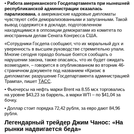
•
Работа американского Госдепартамента при нынешней
республиканской администрации оказалась
парализована
, а американские кадровые дипломаты
чувствуют себя деморализованными и запуганными. Такой
вывод содержится в докладе, подготовленном
находящимися в оппозиции демократами из комитета по
иностранным делам Сената Конгресса США.
«Сотрудники Госдепа сообщают, что их моральный дух и
уверенность в высшем руководстве стремительно упали.
Многие сегодня гораздо больше боятся сообщать о
нарушении закона, также опасаясь, что их будет ожидать
возмездие», – говорится в опубликованном во вторник 46-
страничном документе под названием «Кризис в
дипломатии: разрушение Госдепартамента администрацией
Трампа», пишет
ТАСС
.
• Фьючерсы на нефть марки Brent на 8.55 мск торговались
на уровне $43,23 за баррель, а марки WTI – по $41,04 за
бочку.
• Доллар стоит порядка 72,42 рубля, за евро дают 84,96
рубля.
Легендарный трейдер Джим Чанос: «На
рынки надвигается беда»