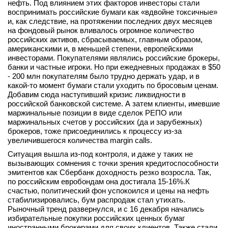
нефть. Под влиянием этих факторов инвесторы стали
вконтакте
воспринимать российские бумаги как «вдвойне токсичные»
телеграм
и, как следствие, на протяжении последних двух месяцев
на фондовый рынок вливалось огромное количество
российских активов, сбрасываемых, главным образом,
Стать автором
американскими и, в меньшей степени, европейскими
инвесторами. Покупателями являлись российские брокеры,
Вход
банки и частные игроки. Но при ежедневных продажах в $50
- 200 млн покупателям было трудно держать удар, и в
какой-то момент бумаги стали уходить по бросовым ценам.
Добавим сюда наступивший кризис ликвидности в
российской банковской системе. А затем клиенты, имевшие
маржинальные позиции в виде сделок РЕПО или
маржинальных счетов у российских (да и зарубежных)
брокеров, тоже присоединились к процессу из-за
увеличившегося количества margin calls.
Ситуация вышла из-под контроля, и даже у таких не
вызывающих сомнения с точки зрения кредитоспособности
эмитентов как Сбербанк доходность резко возросла. Так,
по российским евробондам она достигала 15-16%.К
счастью, политический фон успокоился и цены на нефть
стабилизировались, бум распродаж стал утихать.
Рыночный тренд развернулся, и с 16 декабря начались
избирательные покупки российских ценных бумаг
иностранными брокерами для своих клиентов. Также стали