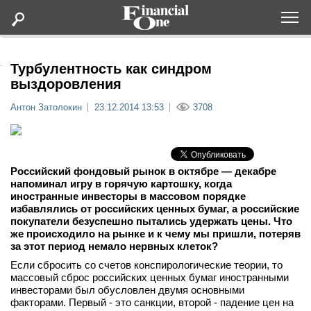
Оформить подписку
Турбулентность как синдром
выздоровления
Статьи
Антон Затолокин
23.12.2014 13:53
3708
Дайджесты
Российский фондовый рынок в октябре — декабре
Lifestyle
напоминал игру в горячую картошку, когда
иностранные инвесторы в массовом порядке
избавлялись от российских ценных бумаг, а российские
Мероприятия
покупатели безуспешно пытались удержать цены. Что
же происходило на рынке и к чему мы пришли, потеряв
за этот период немало нервных клеток?
Новости
Если сбросить со счетов конспирологические теории, то
массовый сброс российских ценных бумаг иностранными
Интервью
инвесторами был обусловлен двумя основными
факторами. Первый - это санкции, второй - падение цен на