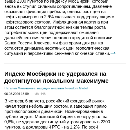
выше 2300 пунктов по Индексу МосБиржи, который
вновь выступил сильным сопротивлением. Давление
оказывает фиксация прибыли, однако рост цен на
нефть примерно на 2,9% оказывает поддержку акциям
нефтегазового сектора. Инфляционная картина при
этом остается благоприятной: низкие темпы роста
потребительских цен поддерживают ожидания
дальнейшего смягчения денежно-кредитной политики
Банка России. Ключевыми факторами для рынка
остаются динамика нефтяных цен, геополитическая
ситуация и перспективы снижения ключевой ставки.
Индекс Мосбиржи не удержался на
достигнутом локальном максимуме
Наталья Мильчакова, ведущий аналитик Freedom Global
06.08.2026 18:59
448
В четверг, 6 августа, российский фондовый рынок
начал торги небольшим ростом, а завершил прямо
противоположной динамикой. Номинированный в
рублях индекс Московской биржи к вечеру упал на
0,6%, не удержав достигнутый утром уровень в 2300
пунктов, а долларовый РТС - на 1,2%. По всей