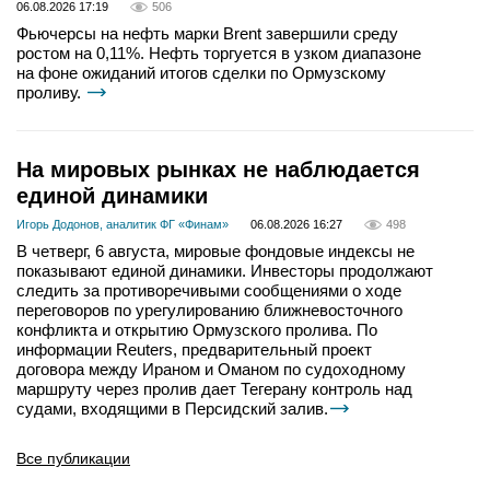
06.08.2026 17:19
506
Фьючерсы на нефть марки Brent завершили среду
ростом на 0,11%. Нефть торгуется в узком диапазоне
на фоне ожиданий итогов сделки по Ормузскому
проливу.
На мировых рынках не наблюдается
единой динамики
Игорь Додонов, аналитик ФГ «Финам»
06.08.2026 16:27
498
В четверг, 6 августа, мировые фондовые индексы не
показывают единой динамики. Инвесторы продолжают
следить за противоречивыми сообщениями о ходе
переговоров по урегулированию ближневосточного
конфликта и открытию Ормузского пролива. По
информации Reuters, предварительный проект
договора между Ираном и Оманом по судоходному
маршруту через пролив дает Тегерану контроль над
судами, входящими в Персидский залив.
Все публикации