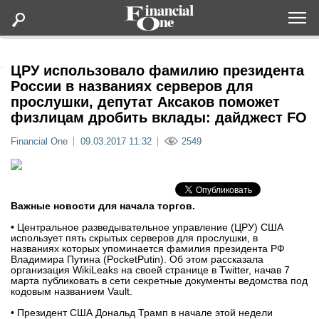
Оформить подписку
ЦРУ использовало фамилию президента
России в названиях серверов для
прослушки, депутат Аксаков поможет
Статьи
физлицам дробить вклады: дайджест FO
Financial One
09.03.2017 11:32
2549
Дайджесты
Lifestyle
Важные новости для начала торгов.
Мероприятия
• Центральное разведывательное управление (ЦРУ) США
использует пять скрытых серверов для прослушки, в
названиях которых упоминается фамилия президента РФ
Новости
Владимира Путина (PocketPutin). Об этом рассказала
организация WikiLeaks на своей странице в Twitter, начав 7
марта публиковать в сети секретные документы ведомства под
Интервью
кодовым названием Vault.
• Президент США Дональд Трамп в начале этой недели