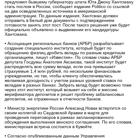
предложил бывшему губернатору штата Юта Джону Хантсману
стать послом в России, сообщает издание Politico со ссылкой
вконтакте
на два осведомленных источника в американской
телеграм
администрации. По данным издания, Хантсман должен
отправить в Белый дом документы с подтверждением
готовности занять этот пост. После такого решения уже будет
Стать автором
официально объявлено о выдвижении его кандидатуры
Хантсмана.
Вход
• Ассоциация региональных банков (АРБР) разрабатывает
создание специального института, который будет по
обращению физлиц дробить вклады по разным кредитным
организациям, пишут «Известия». По словам главы АРБР
депутата Госдумы Анатолия Аксакова, такой институт будет
распределять всю сумму вклада, если она превышает
страхуемые 1,4 млн рублей, по нескольким финансовым
учреждениям, но так, чтобы клиенту обеспечивалась
желаемая доходность с учетом разных уровней ставок по
вкладам в разных банках. Забрать вклад будет возможно тоже
через этот институт, который возьмет на себя и миссию
верификатора депозитов и решит проблему забалансовых
депозитов, не отраженных в отчетности банков.
• Министр энергетики России Александ Новак встертится со
своим коллегой из Саудовской Аравии в марте для
проведения переговоров в рамках запланированного
обсуждения выполнения венского соглашения. По его словам,
министерская встреча состоится в Кувейте.
• Согласно опубликованным данным Управления