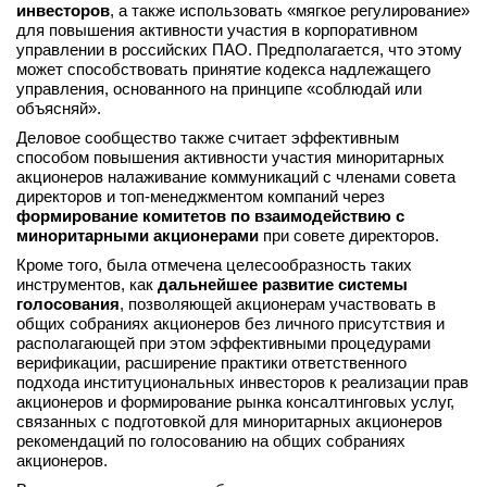
инвесторов
, а также использовать «мягкое регулирование»
вконтакте
для повышения активности участия в корпоративном
телеграм
управлении в российских ПАО. Предполагается, что этому
может способствовать принятие кодекса надлежащего
управления, основанного на принципе «соблюдай или
Стать автором
объясняй».
Вход
Деловое сообщество также считает эффективным
способом повышения активности участия миноритарных
акционеров налаживание коммуникаций с членами совета
директоров и топ-менеджментом компаний через
формирование комитетов по взаимодействию с
миноритарными акционерами
при совете директоров.
Кроме того, была отмечена целесообразность таких
инструментов, как
дальнейшее развитие системы
голосования
, позволяющей акционерам участвовать в
общих собраниях акционеров без личного присутствия и
располагающей при этом эффективными процедурами
верификации, расширение практики ответственного
подхода институциональных инвесторов к реализации прав
акционеров и формирование рынка консалтинговых услуг,
связанных с подготовкой для миноритарных акционеров
рекомендаций по голосованию на общих собраниях
акционеров.