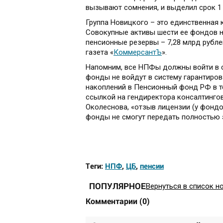
вызывают сомнения, и выделил срок 1
Группа Новицкого – это единственная к
Совокупные активы шести ее фондов на
пенсионные резервы – 7,28 млрд рубле
газета «
КоммерсантЪ
».
Напомним, все НПФы должны войти в си
фонды не войдут в систему гарантиро
накоплений в Пенсионный фонд РФ в т
ссылкой на гендиректора консалтинго
Околеснова, «отзыв лицензии (у фондов
фонды не смогут передать полностью э
Теги:
НПФ
,
ЦБ
,
пенсии
ПОПУЛЯРНОЕ
Вернуться в список н
Комментарии
(
0
)