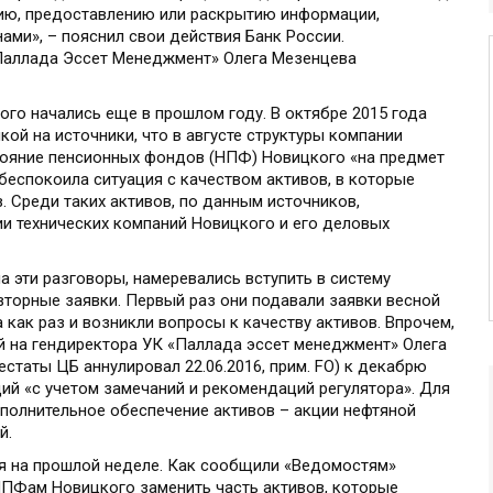
ию, предоставлению или раскрытию информации,
ми», – пояснил свои действия Банк России.
Паллада Эссет Менеджмент» Олега Мезенцева
го начались еще в прошлом году. В октябре 2015 года
ой на источники, что в августе структуры компании
тояние пенсионных фондов (НПФ) Новицкого «на предмет
 беспокоила ситуация с качеством активов, в которые
 Среди таких активов, по данным источников,
и технических компаний Новицкого и его деловых
 эти разговоры, намеревались вступить в систему
вторные заявки. Первый раз они подавали заявки весной
а как раз и возникли вопросы к качеству активов. Впрочем,
 на гендиректора УК «Паллада эссет менеджмент» Олега
статы ЦБ аннулировал 22.06.2016, прим. FO) к декабрю
й «с учетом замечаний и рекомендаций регулятора». Для
полнительное обеспечение активов – акции нефтяной
й.
я на прошлой неделе. Как сообщили «Ведомостям»
 НПФам Новицкого заменить часть активов, которые