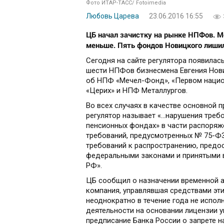
Фото ИТАР-ТАСС/ Fotoimedia
Любовь Царева
23.06.2016 16:55
ЦБ начал зачистку на рынке НПФов. М
меньше. Пять фондов Новицкого лишил
Сегодня на сайте регулятора появилас
шести НПФов бизнесмена Евгения Нов
об НПФ «Мечел-Фонд», «Первом наци
«Церих» и НПФ Металлургов.
Во всех случаях в качестве основной 
регулятор называет «...нарушения тре
пенсионных фондах» в части распоряж
требований, предусмотренных № 75-ФЗ,
требований к распространению, пред
федеральными законами и принятыми 
РФ».
ЦБ сообщил о назначении временной а
компания, управлявшая средствами э
неоднократно в течение года не испол
деятельности на основании лицензии 
предписание Банка России о запрете н