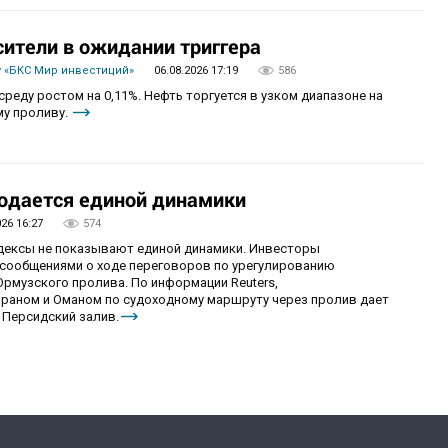
сители в ожидании триггера
 «БКС Мир инвестиций»
06.08.2026 17:19
586
реду ростом на 0,11%. Нефть торгуется в узком диапазоне на
му проливу.
юдается единой динамики
026 16:27
574
ндексы не показывают единой динамики. Инвесторы
сообщениями о ходе переговоров по урегулированию
рмузского пролива. По информации Reuters,
раном и Оманом по судоходному маршруту через пролив дает
 Персидский залив.