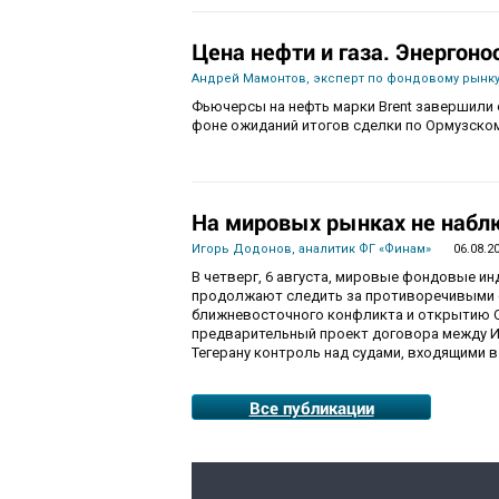
Цена нефти и газа. Энергоно
Андрей Мамонтов, эксперт по фондовому рынку
Фьючерсы на нефть марки Brent завершили с
фоне ожиданий итогов сделки по Ормузско
На мировых рынках не набл
Игорь Додонов, аналитик ФГ «Финам»
06.08.2
В четверг, 6 августа, мировые фондовые и
продолжают следить за противоречивыми 
ближневосточного конфликта и открытию О
предварительный проект договора между И
Тегерану контроль над судами, входящими в
Все публикации