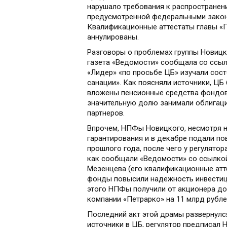
нарушало требования к распространен
предусмотренной федеральными закона
Квалификационные аттестаты главы «
аннулированы.
Разговоры о проблемах группы Новицко
газета «Ведомости» сообщала со ссылк
«Лидер» «по просьбе ЦБ» изучали сос
санации». Как поясняли источники, ЦБ
вложены пенсионные средства фондов.
значительную долю занимали облигаци
партнеров.
Впрочем, НПФы Новицкого, несмотря на
гарантирования и в декабре подали по
прошлого года, после чего у регулятор
как сообщали «Ведомости» со ссылкой
Мезенцева (его квалификационные атте
фонды повысили надежность инвестици
этого НПФы получили от акционера до
компании «Петрарко» на 11 млрд рубле
Последний акт этой драмы развернулс
источники в ЦБ, регулятор предписал