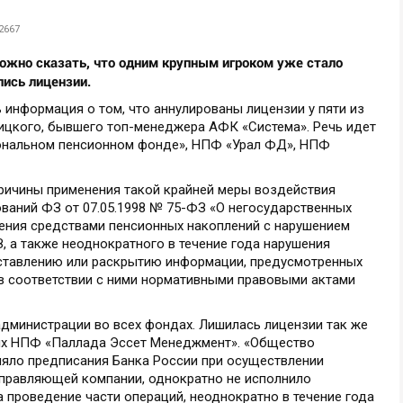
2667
ожно сказать, что одним крупным игроком уже стало
ись лицензии.
ь информация о том, что аннулированы лицензии у пяти из
ицкого, бывшего топ-менеджера АФК «Система». Речь идет
ональном пенсионном фонде», НПФ «Урал ФД», НПФ
причины применения такой крайней меры воздействия
бований ФЗ от 07.05.1998 № 75-ФЗ «О негосударственных
ения средствами пенсионных накоплений с нарушением
 а также неоднократного в течение года нарушения
оставлению или раскрытию информации, предусмотренных
в соответствии с ними нормативными правовыми актами
дминистрации во всех фондах. Лишилась лицензии так же
тих НПФ «Паллада Эссет Менеджмент». «Общество
няло предписания Банка России при осуществлении
управляющей компании, однократно не исполнило
а проведение части операций, неоднократно в течение года