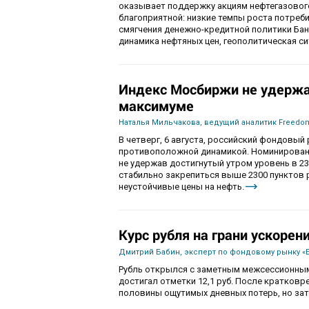
оказывает поддержку акциям нефтегазового
благоприятной: низкие темпы роста потре
смягчения денежно-кредитной политики Ба
динамика нефтяных цен, геополитическая с
Индекс Мосбиржи не удержа
максимуме
Наталья Мильчакова, ведущий аналитик Freedom
В четверг, 6 августа, российский фондовы
противоположной динамикой. Номинированны
не удержав достигнутый утром уровень в 230
стабильно закрепиться выше 2300 пунктов 
неустойчивые цены на нефть.
Курс рубля на грани ускорен
Дмитрий Бабин, эксперт по фондовому рынку «
Рубль открылся с заметным межсессионным
достигал отметки 12,1 руб. После кратков
половины ощутимых дневных потерь, но зат