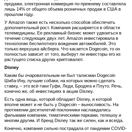
продажи, электронная коммерция по-прежнему составляла
лишь 14% от общего объема розничных продаж в США в
прошлом году.
У Amazon также есть несколько способов обеспечить
дополнительный рост. Компания расширяется в области
телемедицины. Ее рекламный бизнес может удвоиться в
течение следующих двух лет. Amazon инвестировала в
технологию беспилотного вождения автомобилей. Это
только верхушка айсберга. Что касается Dogecoin, то он
полностью зависит от того, выберут ли инвесторы его из
растущего списка других криптовалют.
Disney
Каким бы очаровательным ни был талисман Dogecoin
Шиба-Ину, лучшие собаки, на которых можно сделать
ставку, – это всё-таки Гуфи, Леди, Бродяга и Плуто. Речь,
конечно же, об инвестициях в акции Disney.
Есть одна вещь, которой обладает Disney, и которой
вполне может и не быть у Dogecoin – выносливость. На
протяжении десятилетий поклонники наслаждались
фильмами компании, тематическими парками, телешоу и
многим другим. И бренд Disney так же силен, как и всегда.
Конечно, компания сильно пострадала от пандемии COVID-