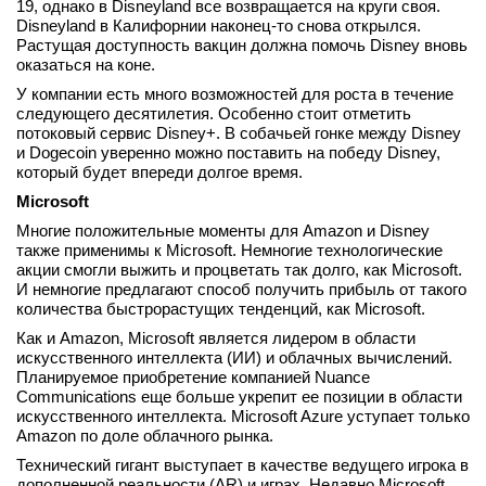
19, однако в Disneyland все возвращается на круги своя.
Disneyland в Калифорнии наконец-то снова открылся.
Растущая доступность вакцин должна помочь Disney вновь
оказаться на коне.
У компании есть много возможностей для роста в течение
следующего десятилетия. Особенно стоит отметить
потоковый сервис Disney+. В собачьей гонке между Disney
и Dogecoin уверенно можно поставить на победу Disney,
который будет впереди долгое время.
Microsoft
Многие положительные моменты для Amazon и Disney
также применимы к Microsoft. Немногие технологические
акции смогли выжить и процветать так долго, как Microsoft.
И немногие предлагают способ получить прибыль от такого
количества быстрорастущих тенденций, как Microsoft.
Как и Amazon, Microsoft является лидером в области
искусственного интеллекта (ИИ) и облачных вычислений.
Планируемое приобретение компанией Nuance
Communications еще больше укрепит ее позиции в области
искусственного интеллекта. Microsoft Azure уступает только
Amazon по доле облачного рынка.
Технический гигант выступает в качестве ведущего игрока в
дополненной реальности (AR) и играх. Недавно Microsoft