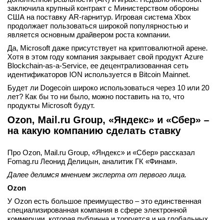
заключила крупный контракт с Министерством обороны
США на поставку AR-гарнитур. Игровая система Xbox
продолжает пользоваться широкой популярностью и
является основным драйвером роста компании.
Да, Microsoft даже присутствует на криптовалютной арене.
Хотя в этом году компания закрывает свой продукт Azure
Blockchain-as-a-Service, ее децентрализованная сеть
идентификаторов ION используется в Bitcoin Mainnet.
Будет ли Dogecoin широко использоваться через 10 или 20
лет? Как бы то ни было, можно поставить на то, что
продукты Microsoft будут.
Ozon, Mail.ru Group, «Яндекс» и «Сбер» –
на какую компанию сделать ставку
Про Ozon, Mail.ru Group, «Яндекс» и «Сбер» рассказал
Fomag.ru Леонид Делицын, аналитик ГК «Финам».
Далее делимся мнением эксперта от первого лица.
Ozon
У Ozon есть большое преимущество – это единственная
специализированная компания в сфере электронной
коммерции, которая публична и торгуется и на глобальных