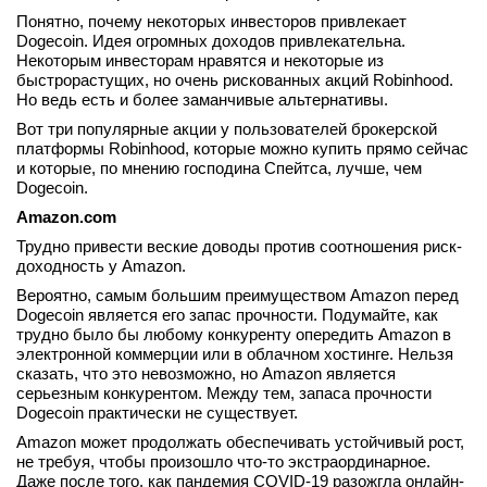
Понятно, почему некоторых инвесторов привлекает
вконтакте
телеграм
Dogecoin. Идея огромных доходов привлекательна.
Некоторым инвесторам нравятся и некоторые из
быстрорастущих, но очень рискованных акций Robinhood.
Стать автором
Но ведь есть и более заманчивые альтернативы.
Вот три популярные акции у пользователей брокерской
Вход
платформы Robinhood, которые можно купить прямо сейчас
и которые, по мнению господина Спейтса, лучше, чем
Dogecoin.
Amazon.com
Трудно привести веские доводы против соотношения риск-
доходность у Amazon.
Вероятно, самым большим преимуществом Amazon перед
Dogecoin является его запас прочности. Подумайте, как
трудно было бы любому конкуренту опередить Amazon в
электронной коммерции или в облачном хостинге. Нельзя
сказать, что это невозможно, но Amazon является
серьезным конкурентом. Между тем, запаса прочности
Dogecoin практически не существует.
Amazon может продолжать обеспечивать устойчивый рост,
не требуя, чтобы произошло что-то экстраординарное.
Даже после того, как пандемия COVID-19 разожгла онлайн-