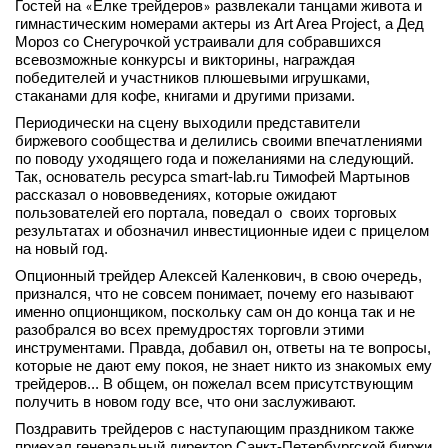
Гостей на
Елке трейдеров
развлекали танцами живота и
«
»
вконтакте
гимнастическим номерами актеры из Art Area Project, а Дед
телеграм
Мороз со Снегурочкой устраивали для собравшихся
всевозможные конкурсы и викторины, награждая
победителей и участников плюшевыми игрушками,
Стать автором
стаканами для кофе, книгами и другими призами.
Вход
Периодически на сцену выходили представители
биржевого сообщества и делились своими впечатлениями
по поводу уходящего года и пожеланиями на следующий.
Так, основатель ресурса smart-lab.ru Тимофей Мартынов
рассказал о нововведениях, которые ожидают
пользователей его портала, поведал о своих торговых
результатах и обозначил инвестиционные идеи с прицелом
на новый год.
Опционный трейдер Алексей Каленкович, в свою очередь,
признался, что не совсем понимает, почему его называют
именно опционщиком, поскольку сам он до конца так и не
разобрался во всех премудростях торговли этими
инструментами. Правда, добавил он, ответы на те вопросы,
которые не дают ему покоя, не знает никто из знакомых ему
трейдеров... В общем, он пожелал всем присутствующим
получить в новом году все, что они заслуживают.
Поздравить трейдеров с наступающим праздником также
приехал генеральный директор Санкт-Петербургской биржи