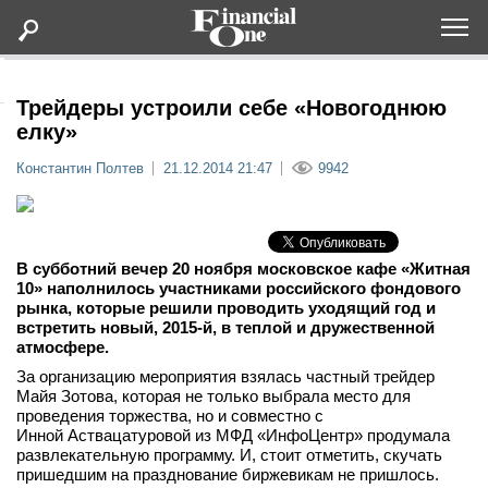
Оформить подписку
Трейдеры устроили себе «Новогоднюю
елку»
Статьи
Константин Полтев
21.12.2014 21:47
9942
Дайджесты
В субботний вечер 20 ноября московское кафе «Житная
Lifestyle
10» наполнилось участниками российского фондового
рынка, которые решили проводить уходящий год и
встретить новый, 2015-й, в теплой и дружественной
Мероприятия
атмосфере.
За организацию мероприятия взялась частный трейдер
Новости
Майя Зотова, которая не только выбрала место для
проведения торжества, но и совместно с
Инной Аствацатуровой из МФД «ИнфоЦентр» продумала
Интервью
развлекательную программу. И, стоит отметить, скучать
пришедшим на празднование биржевикам не пришлось.