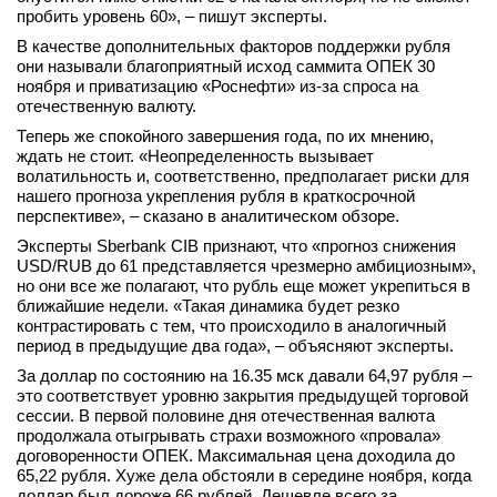
пробить уровень 60», – пишут эксперты.
вконтакте
телеграм
В качестве дополнительных факторов поддержки рубля
они называли благоприятный исход саммита ОПЕК 30
ноября и приватизацию «Роснефти» из-за спроса на
Стать автором
отечественную валюту.
Вход
Теперь же спокойного завершения года, по их мнению,
ждать не стоит. «Неопределенность вызывает
волатильность и, соответственно, предполагает риски для
нашего прогноза укрепления рубля в краткосрочной
перспективе», – сказано в аналитическом обзоре.
Эксперты Sberbank CIB признают, что «прогноз снижения
USD/RUB до 61 представляется чрезмерно амбициозным»,
но они все же полагают, что рубль еще может укрепиться в
ближайшие недели. «Такая динамика будет резко
контрастировать с тем, что происходило в аналогичный
период в предыдущие два года», – объясняют эксперты.
За доллар по состоянию на 16.35 мск давали 64,97 рубля –
это соответствует уровню закрытия предыдущей торговой
сессии. В первой половине дня отечественная валюта
продолжала отыгрывать страхи возможного «провала»
договоренности ОПЕК. Максимальная цена доходила до
65,22 рубля. Хуже дела обстояли в середине ноября, когда
доллар был дороже 66 рублей. Дешевле всего за