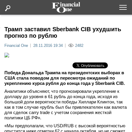
Оформить подписку
Трамп заставил Sberbank CIB ухудшить
прогноз по рублю
Статьи
Financial One
28.11.2016 19:34
2482
Дайджесты
Победа Дональда Трампа на президентских выборах в
Lifestyle
США стала поводом для пересмотра ожиданий по
укреплению курса рубля до конца года у Sberbank CIB.
Мероприятия
Аналитики объясняют, что прогнозировали укрепление к
доллару до уровня в 61 рубль до конца года, исходя из
большой доли вероятности победы Хиллари Клинтон, так
Новости
как в том случае «рубль был бы привлекателен как валюта
для сделок carry trade с учетом сохранения жесткой
политики ЦБ РФ».
Интервью
«Мы предполагали, что USD/RUB с высокой вероятностью
опустится ниже отметки 62 с начала октября, но не сможет