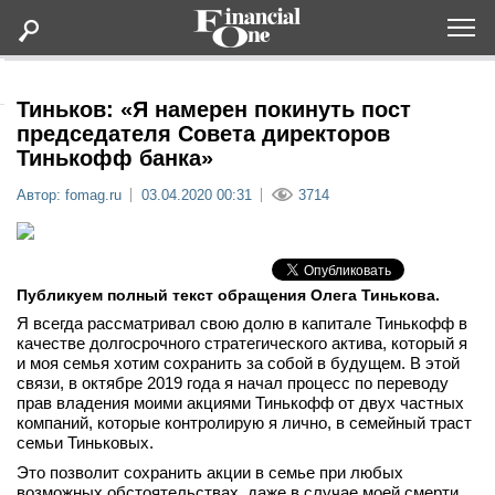
Оформить подписку
Тиньков: «Я намерен покинуть пост
председателя Совета директоров
Тинькофф банка»
Статьи
Автор: fomag.ru
03.04.2020 00:31
3714
Дайджесты
Lifestyle
Публикуем полный текст обращения Олега Тинькова.
Я всегда рассматривал свою долю в капитале Тинькофф в
Мероприятия
качестве долгосрочного стратегического актива, который я
и моя семья хотим сохранить за собой в будущем. В этой
связи, в октябре 2019 года я начал процесс по переводу
Новости
прав владения моими акциями Тинькофф от двух частных
компаний, которые контролирую я лично, в семейный траст
семьи Тиньковых.
Интервью
Это позволит сохранить акции в семье при любых
возможных обстоятельствах, даже в случае моей смерти.