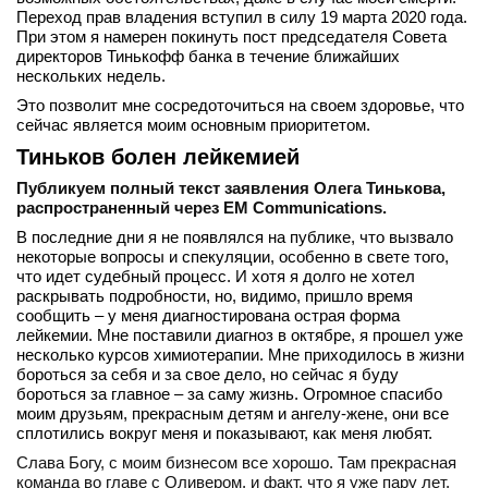
Переход прав владения вступил в силу 19 марта 2020 года.
вконтакте
При этом я намерен покинуть пост председателя Совета
телеграм
директоров Тинькофф банка в течение ближайших
нескольких недель.
Стать автором
Это позволит мне сосредоточиться на своем здоровье, что
сейчас является моим основным приоритетом.
Вход
Тиньков болен лейкемией
Публикуем полный текст заявления Олега Тинькова,
распространенный через
EM Communications
.
В последние дни я не появлялся на публике, что вызвало
некоторые вопросы и спекуляции, особенно в свете того,
что идет судебный процесс. И хотя я долго не хотел
раскрывать подробности, но, видимо, пришло время
сообщить – у меня диагностирована острая форма
лейкемии. Мне поставили диагноз в октябре, я прошел уже
несколько курсов химиотерапии. Мне приходилось в жизни
бороться за себя и за свое дело, но сейчас я буду
бороться за главное – за саму жизнь. Огромное спасибо
моим друзьям, прекрасным детям и ангелу-жене, они все
сплотились вокруг меня и показывают, как меня любят.
Слава Богу, с моим бизнесом все хорошо. Там прекрасная
команда во главе с Оливером, и факт, что я уже пару лет,