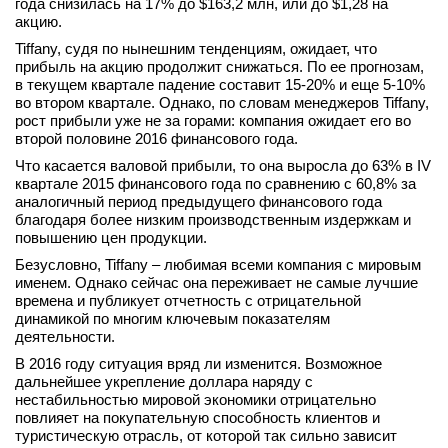
года снизилась на 17% до $163,2 млн, или до $1,28 на
акцию.
Tiffany, судя по нынешним тенденциям, ожидает, что
прибыль на акцию продолжит снижаться. По ее прогнозам,
в текущем квартале падение составит 15-20% и еще 5-10%
во втором квартале. Однако, по словам менеджеров Tiffany,
рост прибыли уже не за горами: компания ожидает его во
второй половине 2016 финансового года.
Что касается валовой прибыли, то она выросла до 63% в IV
квартале 2015 финансового года по сравнению с 60,8% за
аналогичный период предыдущего финансового года
благодаря более низким производственным издержкам и
повышению цен продукции.
Безусловно, Tiffany – любимая всеми компания с мировым
именем. Однако сейчас она переживает не самые лучшие
времена и публикует отчетность с отрицательной
динамикой по многим ключевым показателям
деятельности.
В 2016 году ситуация вряд ли изменится. Возможное
дальнейшее укрепление доллара наряду с
нестабильностью мировой экономики отрицательно
повлияет на покупательную способность клиентов и
туристическую отрасль, от которой так сильно зависит