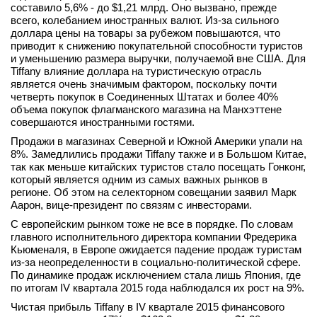
составило 5,6% - до $1,21 млрд. Оно вызвано, прежде
вконтакте
всего, колебанием иностранных валют. Из-за сильного
телеграм
доллара цены на товары за рубежом повышаются, что
приводит к снижению покупательной способности туристов
и уменьшению размера выручки, получаемой вне США. Для
Стать автором
Tiffany влияние доллара на туристическую отрасль
является очень значимым фактором, поскольку почти
Вход
четверть покупок в Соединенных Штатах и более 40%
объема покупок флагманского магазина на Манхэттене
совершаются иностранными гостями.
Продажи в магазинах Северной и Южной Америки упали на
8%. Замедлились продажи Tiffany также и в Большом Китае,
так как меньше китайских туристов стало посещать Гонконг,
который является одним из самых важных рынков в
регионе. Об этом на селекторном совещании заявил Марк
Аарон, вице-президент по связям с инвесторами.
С европейским рынком тоже не все в порядке. По словам
главного исполнительного директора компании Фредерика
Кьюменаля, в Европе ожидается падение продаж туристам
из-за неопределенности в социально-политической сфере.
По динамике продаж исключением стала лишь Япония, где
по итогам IV квартала 2015 года наблюдался их рост на 9%.
Чистая прибыль Tiffany в IV квартале 2015 финансового