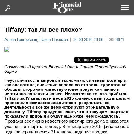
Оформить подписку
Tiffany: так ли все плохо?
Алена Григорьянц, Павел Пахомов
30.03.2016 23:06
4671
Статьи
Дайджесты
Совместный проект Financial One и Санкт-Петербургской
биржи
Lifestyle
Неустойчивость мировой экономики, сильный доллар и,
как следствие, снижение спроса со стороны туристов не
обошли стороной известную ювелирную компанию и
Мероприятия
негативно повлияли на нее. Несмотря на то, что прибыль
Tiffany за IV квартал и весь 2015 финансовый год в целом
превзошла ожидания аналитиков, результаты ее
Новости
деятельности все же демонстрируют отрицательную
динамику. Tiffany предупреждает, что в текущем квартале
показатели прибыли будут еще хуже, чем ожидалось.
Продажи всемирно известного ювелирного дома снижаются
Интервью
уже пятый квартал подряд. В IV квартале 2015 финансового
года, завершившемся 31 января, падение продаж