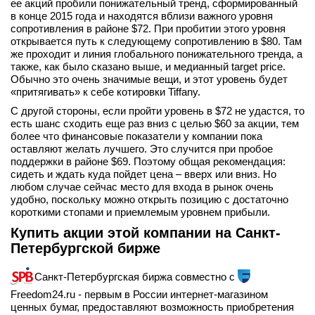
ее акций пробили понижательный тренд, сформированный
в конце 2015 года и находятся вблизи важного уровня
сопротивления в районе $72. При пробитии этого уровня
открывается путь к следующему сопротивлению в $80. Там
же проходит и линия глобального понижательного тренда, а
также, как было сказано выше, и медианный target price.
Обычно это очень значимые вещи, и этот уровень будет
«притягивать» к себе котировки Tiffany.
С другой стороны, если пройти уровень в $72 не удастся, то
есть шанс сходить еще раз вниз с целью $60 за акции, тем
более что финансовые показатели у компании пока
оставляют желать лучшего. Это случится при пробое
поддержки в районе $69. Поэтому общая рекомендация:
сидеть и ждать куда пойдет цена – вверх или вниз. Но
любом случае сейчас место для входа в рынок очень
удобно, поскольку можно открыть позицию с достаточно
короткими стопами и приемлемым уровнем прибыли.
Купить акции этой компании на Санкт-
Петербургской бирже
Санкт-Петербургская биржа совместно с
Freedom24.ru - первым в России интернет-магазином
ценных бумаг, предоставляют возможность приобретения