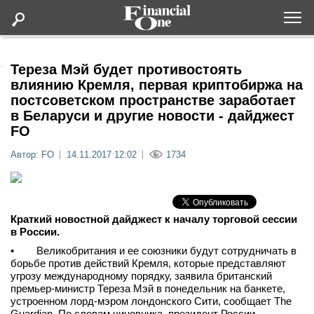
Оформить подписку
Тереза Мэй будет противостоять
влиянию Кремля, первая криптобиржа на
постсоветском пространстве заработает
Статьи
в Беларуси и другие новости - дайджест
FO
Дайджесты
Автор: FO
14.11.2017 12:02
1734
Lifestyle
Мероприятия
Краткий новостной дайджест к началу торговой сессии
в России.
Новости
• Великобритания и ее союзники будут сотрудничать в
борьбе против действий Кремля, которые представляют
угрозу международному порядку, заявила британский
Интервью
премьер-министр Тереза Мэй в понедельник на банкете,
устроенном лорд-мэром лондонского Сити, сообщает The
Guardian. По словам чиновника, президент России