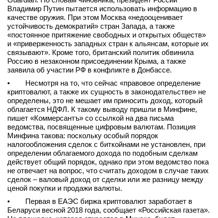
Владимир Путин пытается использовать информацию в
вконтакте
качестве оружия. При этом Москва «недооценивает
телеграм
устойчивость демократий» стран Запада, а также
«постоянное притяжение свободных и открытых обществ»
Стать автором
и «приверженность западных стран к альянсам, которые их
связывают». Кроме того, британский политик обвинила
Вход
Россию в незаконном присоединении Крыма, а также
заявила об участии РФ в конфликте в Донбассе.
• Несмотря на то, что сейчас «правовое определение
криптовалют, а также их сущность в законодательстве» не
определены, это не мешает им приносить доход, который
облагается НДФЛ. К такому выводу пришли в Минфине,
пишет «Коммерсантъ» со ссылкой на два письма
ведомства, посвященные цифровым валютам. Позиция
Минфина такова: поскольку особый порядок
налогообложения сделок с биткойнами не установлен, при
определении облагаемого дохода по подобным сделкам
действует общий порядок, однако при этом ведомство пока
не отвечает на вопрос, что считать доходом в случае таких
сделок – валовый доход от сделки или же разницу между
ценой покупки и продажи валюты.
• Первая в ЕАЭС биржа криптовалют заработает в
Беларуси весной 2018 года, сообщает «Российская газета».