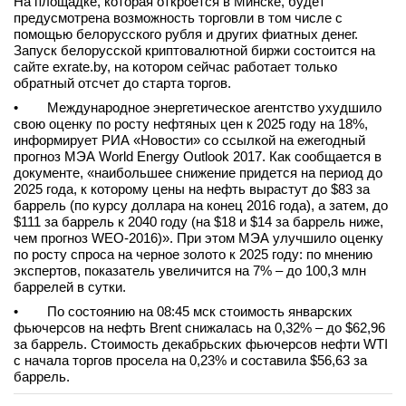
На площадке, которая откроется в Минске, будет
предусмотрена возможность торговли в том числе с
помощью белорусского рубля и других фиатных денег.
Запуск белорусской криптовалютной биржи состоится на
сайте exrate.by, на котором сейчас работает только
обратный отсчет до старта торгов.
• Международное энергетическое агентство ухудшило
свою оценку по росту нефтяных цен к 2025 году на 18%,
информирует РИА «Новости» со ссылкой на ежегодный
прогноз МЭА World Energy Outlook 2017. Как сообщается в
документе, «наибольшее снижение придется на период до
2025 года, к которому цены на нефть вырастут до $83 за
баррель (по курсу доллара на конец 2016 года), а затем, до
$111 за баррель к 2040 году (на $18 и $14 за баррель ниже,
чем прогноз WEO-2016)». При этом МЭА улучшило оценку
по росту спроса на черное золото к 2025 году: по мнению
экспертов, показатель увеличится на 7% – до 100,3 млн
баррелей в сутки.
• По состоянию на 08:45 мск стоимость январских
фьючерсов на нефть Brent снижалась на 0,32% – до $62,96
за баррель. Стоимость декабрьских фьючерсов нефти WTI
с начала торгов просела на 0,23% и составила $56,63 за
баррель.