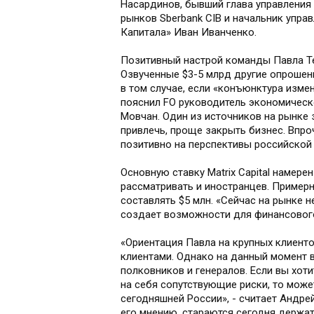
Насардинов, бывший глава управления
рынков Sberbank CIB и начальник упра
Капитала» Иван Иванченко.
Позитивный настрой команды Павла Те
Озвученные $3-5 млрд другие опрошен
в том случае, если «конъюнктура измен
пояснил FO руководитель экономическ
Мовчан. Один из источников на рынке 
привлечь, проще закрыть бизнес. Впро
позитивно на перспективы российской
Основную ставку Matrix Capital намере
рассматривать и иностранцев. Пример
составлять $5 млн. «Сейчас на рынке н
создает возможности для финансового 
«Ориентация Павла на крупных клиенто
клиентами. Однако на данный момент в 
полковников и генералов. Если вы хот
на себя сопутствующие риски, то може
сегодняшней России», - считает Андре
его мнению, стараются сегодня держа