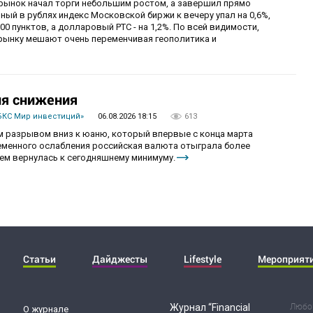
й рынок начал торги небольшим ростом, а завершил прямо
й в рублях индекс Московской биржи к вечеру упал на 0,6%,
0 пунктов, а долларовый РТС - на 1,2%. По всей видимости,
рынку мешают очень переменчивая геополитика и
ия снижения
БКС Мир инвестиций»
06.08.2026 18:15
613
 разрывом вниз к юаню, который впервые с конца марта
ременного ослабления российская валюта отыграла более
ем вернулась к сегодняшнему минимуму.
Статьи
Дайджесты
Lifestyle
Мероприят
Журнал “Financial
Любог
О журнале