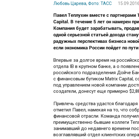
Любовь Царева, Фото: ТАСС
15.09.2016
Павел Теплухин вместе с партнерами 1
Capital. В течение 5 лет он намерен п
Компания будет зарабатывать, продав
одной серьезной статьей дохода стан
радужных перспективах бизнеса новой 
если экономика России пойдет по пути
Впервые за долгое время на российск
отдела IB в крупном банке, а о появл
российского подразделения Дойче Бан
с финансовым бутиком Matrix Capital, 
под управлением новой компании достиг
создатели, донесут еще примерно $2,88
Привлечь средства удастся благодаря
отметил Павел, намекая на то, что собр
финансовой отрасли. Команда получила
преимущественно бывшие коллеги Теплу
занимавший до недавнего времени пост
возглавлявший отдел клиентских опера