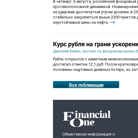
В четверг, 6 августа, российский фондовы
противоположной динамикой. Номинированны
не удержав достигнутый утром уровень в 230
стабильно закрепиться выше 2300 пунктов 
неустойчивые цены на нефть.
Курс рубля на грани ускорен
Дмитрий Бабин, эксперт по фондовому рынку «
Рубль открылся с заметным межсессионным
достигал отметки 12,1 руб. После кратков
половины ощутимых дневных потерь, но зат
Все публикации
Объективная информация о