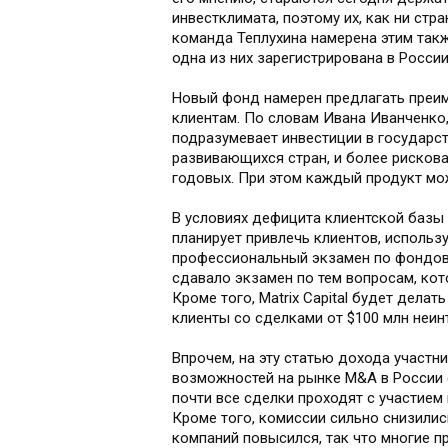
инвестклимата, поэтому их, как ни стр
команда Теплухина намерена этим также
одна из них зарегистрирована в России,
Новый фонд намерен предлагать преи
клиентам. По словам Ивана Иванченко, 
подразумевает инвестиции в государс
развивающихся стран, и более рискован
годовых. При этом каждый продукт мож
В условиях дефицита клиентской базы M
планирует привлечь клиентов, использ
профессиональный экзамен по фондово
сдавало экзамен по тем вопросам, кото
Кроме того, Matrix Capital будет делат
клиенты со сделками от $100 млн неин
Впрочем, на эту статью дохода участн
возможностей на рынке M&A в России 
почти все сделки проходят с участием 
Кроме того, комиссии сильно снизили
компаний повысился, так что многие 