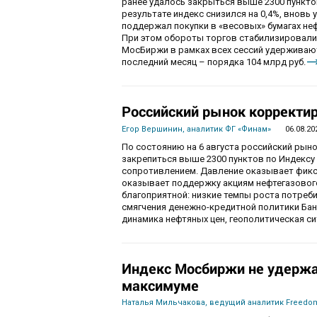
ранее удалось закрыться выше 2300 пункто
результате индекс снизился на 0,4%, вновь 
поддержал покупки в «весовых» бумагах не
При этом обороты торгов стабилизировалис
МосБиржи в рамках всех сессий удерживаютс
последний месяц – порядка 104 млрд руб.
Российский рынок корректир
Егор Вершинин, аналитик ФГ «Финам»
06.08.20
По состоянию на 6 августа российский рын
закрепиться выше 2300 пунктов по Индекс
сопротивлением. Давление оказывает фикса
оказывает поддержку акциям нефтегазового
благоприятной: низкие темпы роста потре
смягчения денежно-кредитной политики Ба
динамика нефтяных цен, геополитическая с
Индекс Мосбиржи не удержа
максимуме
Наталья Мильчакова, ведущий аналитик Freedom