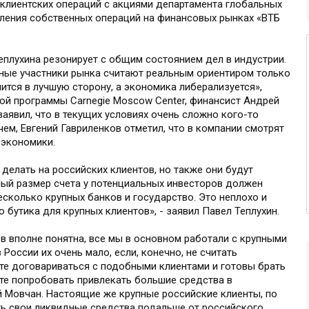
 клиентских операций с акциями департамента глобальных
вления собственных операций на финансовых рынках «ВТБ
плухина резонирует с общим состоянием дел в индустрии.
ные участники рынка считают реальным ориентиром только
ится в лучшую сторону, а экономика либерализуется»,
ой программы Carnegie Moscow Center, финансист Андрей
заявил, что в текущих условиях очень сложно кого-то
чем, Евгений Гавриленков отметил, что в компании смотрят
 экономики.
н делать на российских клиентов, но также они будут
ный размер счета у потенциальных инвесторов должен
есколько крупных банков и государство. Это неплохо и
бутика для крупных клиентов», - заявил Павел Теплухин.
в вполне понятна, все мы в основном работали с крупными
России их очень мало, если, конечно, не считать
ите договариваться с подобными клиентами и готовы брать
те попробовать привлекать большие средства в
й Мовчан. Настоящие же крупные российские клиенты, по
ть свои ликвидные средства подальше от российского