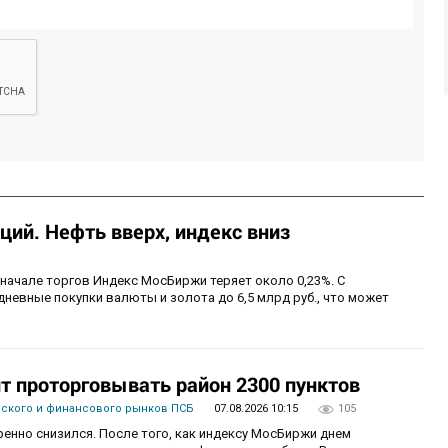
ий. Нефть вверх, индекс вниз
 начале торгов Индекс МосБиржи теряет около 0,23%. С
невные покупки валюты и золота до 6,5 млрд руб., что может
 проторговывать район 2300 пунктов
вского и финансового рынков ПСБ
07.08.2026 10:15
105
енно снизился. После того, как индексу МосБиржи днем