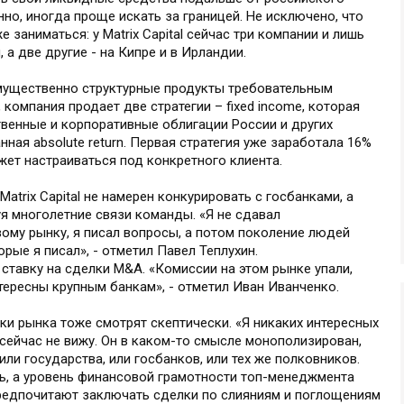
анно, иногда проще искать за границей. Не исключено, что
 заниматься: у Matrix Capital сейчас три компании и лишь
 а две другие - на Кипре и в Ирландии.
мущественно структурные продукты требовательным
компания продает две стратегии – fixed income, которая
твенные и корпоративные облигации России и других
ная absolute return. Первая стратегия уже заработала 16%
ет настраиваться под конкретного клиента.
atrix Capital не намерен конкурировать с госбанками, а
уя многолетние связи команды. «Я не сдавал
му рынку, я писал вопросы, а потом поколение людей
рые я писал», - отметил Павел Теплухин.
ь ставку на сделки M&A. «Комиссии на этом рынке упали,
тересны крупным банкам», - отметил Иван Иванченко.
ики рынка тоже смотрят скептически. «Я никаких интересных
сейчас не вижу. Он в каком-то смысле монополизирован,
или государства, или госбанков, или тех же полковников.
сь, а уровень финансовой грамотности топ-менеджмента
предпочитают заключать сделки по слияниям и поглощениям