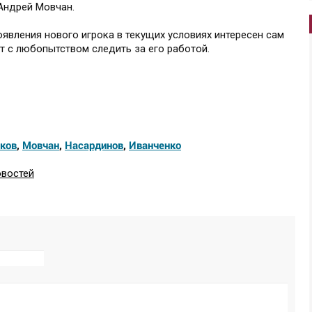
 Андрей Мовчан.
появления нового игрока в текущих условиях интересен сам
ут с любопытством следить за его работой.
нков
,
Мовчан
,
Насардинов
,
Иванченко
овостей