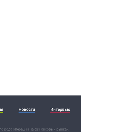
ия
Новости
Интервью
о рода операции на финансовых рынках,