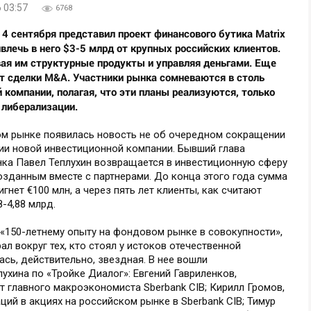
 03:57
6768
4 сентября представил проект финансового бутика Matrix
ривлечь в него $3-5 млрд от крупных российских клиентов.
ая им структурные продукты и управляя деньгами. Еще
ут сделки M&A. Участники рынка сомневаются в столь
компании, полагая, что эти планы реализуются, только
 либерализации.
ом рынке появилась новость не об очередном сокращении
ении новой инвестиционной компании. Бывший глава
ка Павел Теплухин возвращается в инвестиционную сферу
созданным вместе с партнерами. До конца этого года сумма
нет €100 млн, а через пять лет клиенты, как считают
-4,88 млрд.
 «150-летнему опыту на фондовом рынке в совокупности»,
ал вокруг тех, кто стоял у истоков отечественной
сь, действительно, звездная. В нее вошли
хина по «Тройке Диалог»: Евгений Гавриленков,
 главного макроэкономиста Sberbank CIB; Кирилл Громов,
ций в акциях на российском рынке в Sberbank CIB; Тимур