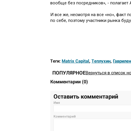
вообще без посредников», - полагает
И все же, несмотря на все «но», факт 
по себе, поэтому участники рынка буд
Теги:
Matrix Capital
,
Теплухин
,
Гавриле
ПОПУЛЯРНОЕ
Вернуться в список н
Комментарии
(
0
)
Оставить комментарий
Имя
Комментарий