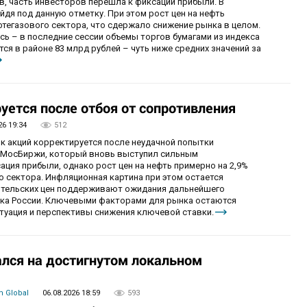
в, часть инвесторов перешла к фиксации прибыли. В
уйдя под данную отметку. При этом рост цен на нефть
фтегазового сектора, что сдержало снижение рынка в целом.
ь – в последние сессии объемы торгов бумагами из индекса
я в районе 83 млрд рублей – чуть ниже средних значений за
уется после отбоя от сопротивления
26 19:34
512
ок акций корректируется после неудачной попытки
у МосБиржи, который вновь выступил сильным
ция прибыли, однако рост цен на нефть примерно на 2,9%
 сектора. Инфляционная картина при этом остается
бительских цен поддерживают ожидания дальнейшего
нка России. Ключевыми факторами для рынка остаются
итуация и перспективы снижения ключевой ставки.
лся на достигнутом локальном
 Global
06.08.2026 18:59
593