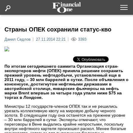
Оформить подписку
Страны ОПЕК сохранили статус-кво
Данил Седлов
27.11.2014 22:21
3393
Статьи
Дайджесты
По итогам сегодняшнего саммита Организация стран-
экспортеров нефти (ОПЕК) приняла решение сохранить
прежний уровень нефтедобычи, установленный еще в
Lifestyle
2011 году, – 30 млн баррелей в сутки. После объявления о
консенсусе, достигнутом нефтяными державами в
австрийской столице, январские фьючерсы на нефть
Мероприятия
марки Brent впервые за четыре года упали ниже $75 на
торгах в Лондоне.
Новости
Министры 12 государств-членов ОПЕК так и не решились
урезать коллективную квоту на мировую добычу черного
золота. В следующем году она останется на прежнем уровне
– 30 млн баррелей в сутки. Эксперты отмечают, что
Интервью
переговоры в Вене выдались крайне непростыми, поскольку
внутри нефтяного картеля произошел раскол. Менее богатые