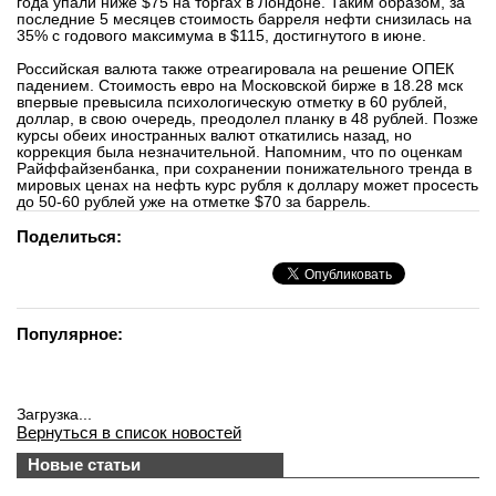
года упали ниже $75 на торгах в Лондоне. Таким образом, за
последние 5 месяцев стоимость барреля нефти снизилась на
35% с годового максимума в $115, достигнутого в июне.
Российская валюта также отреагировала на решение ОПЕК
падением. Стоимость евро на Московской бирже в 18.28 мск
впервые превысила психологическую отметку в 60 рублей,
доллар, в свою очередь, преодолел планку в 48 рублей. Позже
курсы обеих иностранных валют откатились назад, но
коррекция была незначительной. Напомним, что по оценкам
Райффайзенбанка, при сохранении понижательного тренда в
мировых ценах на нефть курс рубля к доллару может просесть
до 50-60 рублей уже на отметке $70 за баррель.
Поделиться:
Популярное:
Загрузка...
Вернуться в список новостей
Новые статьи