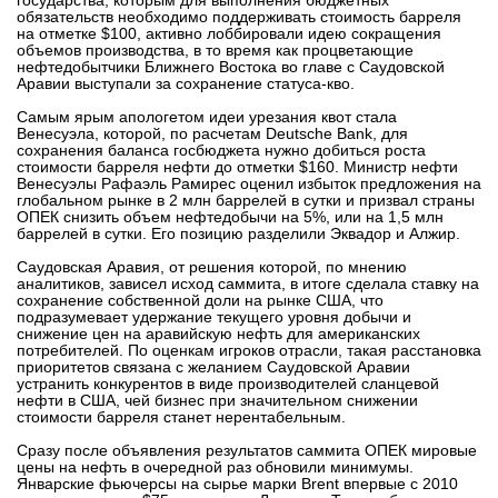
государства, которым для выполнения бюджетных
обязательств необходимо поддерживать стоимость барреля
вконтакте
на отметке $100, активно лоббировали идею сокращения
телеграм
объемов производства, в то время как процветающие
нефтедобытчики Ближнего Востока во главе с Саудовской
Аравии выступали за сохранение статуса-кво.
Стать автором
Самым ярым апологетом идеи урезания квот стала
Венесуэла, которой, по расчетам Deutsche Bank, для
Вход
сохранения баланса госбюджета нужно добиться роста
стоимости барреля нефти до отметки $160. Министр нефти
Венесуэлы Рафаэль Рамирес оценил избыток предложения на
глобальном рынке в 2 млн баррелей в сутки и призвал страны
ОПЕК снизить объем нефтедобычи на 5%, или на 1,5 млн
баррелей в сутки. Его позицию разделили Эквадор и Алжир.
Саудовская Аравия, от решения которой, по мнению
аналитиков, зависел исход саммита, в итоге сделала ставку на
сохранение собственной доли на рынке США, что
подразумевает удержание текущего уровня добычи и
снижение цен на аравийскую нефть для американских
потребителей. По оценкам игроков отрасли, такая расстановка
приоритетов связана с желанием Саудовской Аравии
устранить конкурентов в виде производителей сланцевой
нефти в США, чей бизнес при значительном снижении
стоимости барреля станет нерентабельным.
Сразу после объявления результатов саммита ОПЕК мировые
цены на нефть в очередной раз обновили минимумы.
Январские фьючерсы на сырье марки Brent впервые с 2010