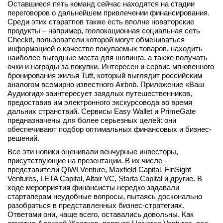
Оставшиеся пять команд сейчас находятся на стадии
переговоров о дальнейшем привлечении финансирования.
Среди этих старатпов также есть вполне новаторские
продукты – например, геолокационная социальная сеть
Checkit, пользователи которой могут обмениваться
информацией о качестве покупаемых товаров, находить
наиболее выгодные места для шопинга, а также получать
очки и награды за покупки. Интересен и сервис мгновенного
бронирования жилья Tutt, который выглядит российским
аналогом всемирно известного Airbnb. Приложение «Ваш
Аудиогид» заинтересует заядлых путешественников,
предоставив им электронного экскурсовода во время
дальних странствий. Сервисы Easy Wallet и PrimeGate
предназначены для более серьезных целей: они
обеспечивают подбор оптимальных финансовых и бизнес-
решений.
Все эти новики оценивали венчурные инвесторы,
присутствующие на презентации. В их числе –
представители QIWI Venture, Maxfield Capital, FinSight
Ventures, LETA Capital, Altair VC, Starta Capital и другие. В
ходе мероприятия финансисты нередко задавали
стартаперам неудобные вопросы, пытаясь досконально
разобраться в представленных бизнес-стратегиях.
Ответами они, чаще всего, оставались довольны. Как