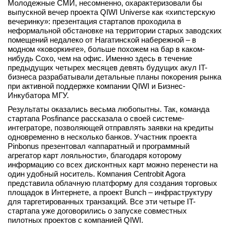
Молодежные СМИ, несомненно, охарактеризовали бы
вконтакте
выпускной вечер проекта QIWI Universe как «хипстерскую
телеграм
вечеринку»: презентация стартапов проходила в
неформальной обстановке на территории старых заводских
помещений недалеко от Нагатинской набережной – в
Стать автором
модном «коворкинге», больше похожем на бар в каком-
нибудь Сохо, чем на офис. Именно здесь в течение
Вход
предыдущих четырех месяцев девять будущих акул IT-
бизнеса разрабатывали детальные планы покорения рынка
при активной поддержке компании QIWI и Бизнес-
Инкубатора МГУ.
Результаты оказались весьма любопытны. Так, команда
стартапа Posfinance рассказала о своей системе-
интеграторе, позволяющей отправлять заявки на кредиты
одновременно в несколько банков. Участник проекта
Pinbonus презентовал «аппаратный и программный
агрегатор карт лояльности», благодаря которому
информацию со всех дисконтных карт можно перенести на
один удобный носитель. Компания Centrobit Agora
представила облачную платформу для создания торговых
площадок в Интернете, а проект Bunch – инфраструктуру
для таргетированных транзакций. Все эти четыре IT-
стартапа уже договорились о запуске совместных
пилотных проектов с компанией QIWI.