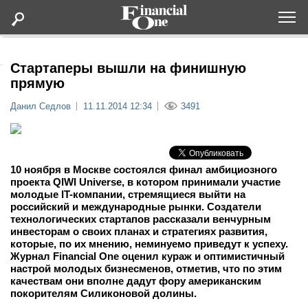
Оформить подписку
Стартаперы вышли на финишную
прямую
Статьи
Данил Седлов
11.11.2014 12:34
3491
Дайджесты
10 ноября в Москве состоялся финал амбициозного
Lifestyle
проекта QIWI Universe, в котором принимали участие
молодые IT-компании, стремящиеся выйти на
российский и международные рынки. Создатели
Мероприятия
технологических стартапов рассказали венчурным
инвесторам о своих планах и стратегиях развития,
которые, по их мнению, неминуемо приведут к успеху.
Новости
Журнал Financial One оценил кураж и оптимистичный
настрой молодых бизнесменов, отметив, что по этим
Интервью
качествам они вполне дадут фору американским
покорителям Силиконовой долины.