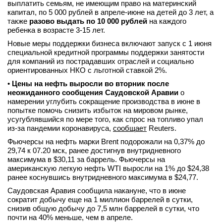
выплатить семьям, не имеющим право на материнский
капитал, по 5 000 рублей в апреле-июне на детей до 3 лет, а
также
разово выдать по 10 000 рублей
на каждого
ребенка в возрасте 3-15 лет.
Новые меры поддержки бизнеса включают запуск с 1 июня
специальной кредитной программы поддержки занятости
для компаний из пострадавших отраслей и социально
ориентированных НКО с льготной ставкой 2%.
•
Цены на нефть выросли во вторник после
неожиданного сообщения Саудовской Аравии
о
намерении углубить сокращение производства в июне в
попытке помочь снизить избыток на мировом рынке,
усугублявшийся по мере того, как спрос на топливо упал
из-за пандемии коронавируса,
сообщает
Reuters.
Фьючерсы на нефть марки Brent подорожали на 0,37% до
29,74 к 07.20 мск, ранее достигнув внутридневного
максимума в $30,11 за баррель. Фьючерсы на
американскую легкую нефть WTI выросли на 1% до $24,38
ранее коснувшись внутридневного максимума в $24,77.
Саудовская Аравия сообщила накануне, что в июне
сократит добычу еще на 1 миллион баррелей в сутки,
снизив общую добычу до 7,5 млн баррелей в сутки, что
почти на 40% меньше, чем в апреле.