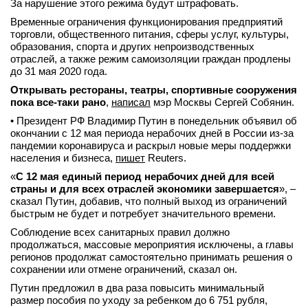
За нарушение этого режима будут штрафовать.
вконтакте
Временные ограничения функционирования предприятий
телеграм
торговли, общественного питания, сферы услуг, культуры,
образования, спорта и других непроизводственных
отраслей, а также режим самоизоляции граждан продлены
Стать автором
до 31 мая 2020 года.
Вход
Открывать рестораны, театры, спортивные сооружения
пока все-таки рано
,
написал
мэр Москвы Сергей Собянин.
• Президент РФ Владимир Путин в понедельник объявил об
окончании с 12 мая периода нерабочих дней в России из-за
пандемии коронавируса и раскрыл новые меры поддержки
населения и бизнеса,
пишет
Reuters.
«
С 12 мая единый период нерабочих дней для всей
страны и для всех отраслей экономики завершается
», –
сказал Путин, добавив, что полный выход из ограничений
быстрым не будет и потребует значительного времени.
Соблюдение всех санитарных правил должно
продолжаться, массовые мероприятия исключены, а главы
регионов продолжат самостоятельно принимать решения о
сохранении или отмене ограничений, сказал он.
Путин предложил в два раза повысить минимальный
размер пособия по уходу за ребенком до 6 751 рубля,