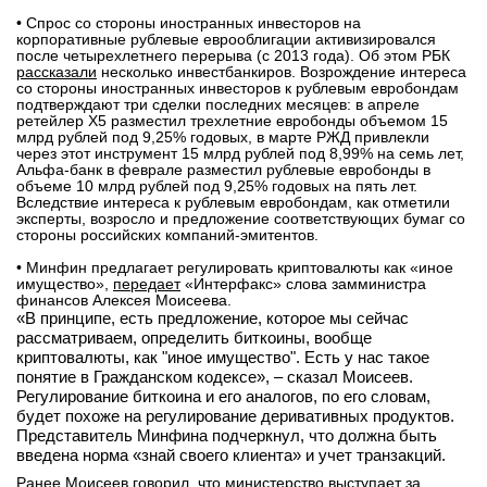
• Cпрос со стороны иностранных инвесторов на
вконтакте
корпоративные рублевые еврооблигации активизировался
телеграм
после четырехлетнего перерыва (с 2013 года). Об этом РБК
рассказали
несколько инвестбанкиров. Возрождение интереса
со стороны иностранных инвесторов к рублевым евробондам
Стать автором
подтверждают три сделки последних месяцев: в апреле
ретейлер X5 разместил трехлетние евробонды объемом 15
Вход
млрд рублей под 9,25% годовых, в марте РЖД привлекли
через этот инструмент 15 млрд рублей под 8,99% на семь лет,
Альфа-банк в феврале разместил рублевые евробонды в
объеме 10 млрд рублей под 9,25% годовых на пять лет.
Вследствие интереса к рублевым евробондам, как отметили
эксперты, возросло и предложение соответствующих бумаг со
стороны российских компаний-эмитентов.
• Минфин предлагает регулировать криптовалюты как «иное
имущество»,
передает
«Интерфакс» слова замминистра
финансов Алексея Моисеева.
«В принципе, есть предложение, которое мы сейчас
рассматриваем, определить биткоины, вообще
криптовалюты, как "иное имущество". Есть у нас такое
понятие в Гражданском кодексе», – сказал Моисеев.
Регулирование биткоина и его аналогов, по его словам,
будет похоже на регулирование деривативных продуктов.
Представитель Минфина подчеркнул, что должна быть
введена норма «знай своего клиента» и учет транзакций.
Ранее Моисеев говорил, что министерство выступает за