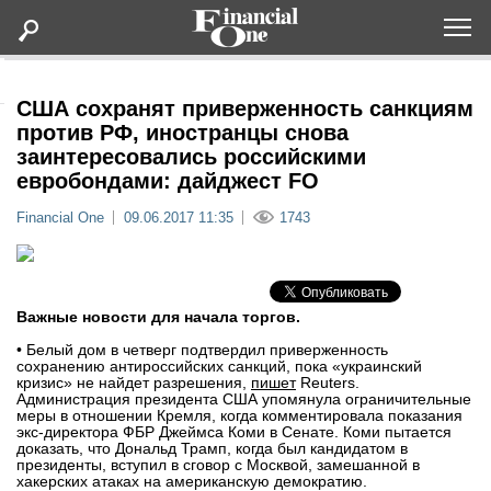
Оформить подписку
США сохранят приверженность санкциям
против РФ, иностранцы снова
заинтересовались российскими
Статьи
евробондами: дайджест FO
Financial One
09.06.2017 11:35
1743
Дайджесты
Lifestyle
Важные новости для начала торгов.
Мероприятия
• Белый дом в четверг подтвердил приверженность
сохранению антироссийских санкций, пока «украинский
кризис» не найдет разрешения,
пишет
Reuters.
Новости
Администрация президента США упомянула ограничительные
меры в отношении Кремля, когда комментировала показания
экс-директора ФБР Джеймса Коми в Сенате. Коми пытается
Интервью
доказать, что Дональд Трамп, когда был кандидатом в
президенты, вступил в сговор с Москвой, замешанной в
хакерских атаках на американскую демократию.