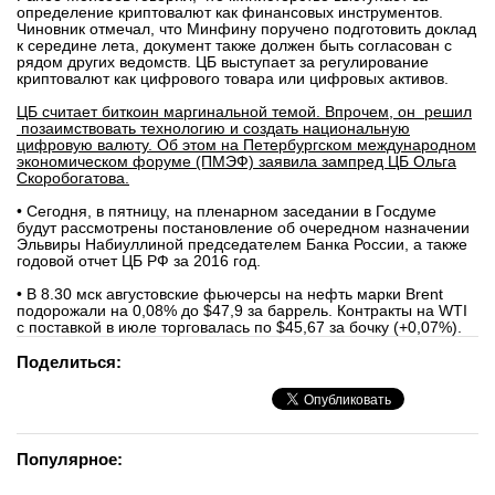
определение криптовалют как финансовых инструментов.
Чиновник отмечал, что Минфину поручено подготовить доклад
к середине лета, документ также должен быть согласован с
рядом других ведомств. ЦБ выступает за регулирование
криптовалют как цифрового товара или цифровых активов.
ЦБ считает биткоин маргинальной темой. Впрочем, он решил
позаимствовать технологию и создать национальную
цифровую валюту. Об этом на Петербургском международном
экономическом форуме (ПМЭФ) заявила зампред ЦБ Ольга
Скоробогатова.
• Сегодня, в пятницу, на пленарном заседании в Госдуме
будут рассмотрены постановление об очередном назначении
Эльвиры Набиуллиной председателем Банка России, а также
годовой отчет ЦБ РФ за 2016 год.
• В 8.30 мск августовские фьючерсы на нефть марки Brent
подорожали на 0,08% до $47,9 за баррель. Контракты на WTI
с поставкой в июле торговалась по $45,67 за бочку (+0,07%).
Поделиться:
Популярное: