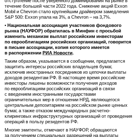
отступление после уверенного доминирования на рынке в
течение большей части 2022 года. Снижение акций Exxon
Mobil и Chevron стало крупнейшим драйвером замедления
S&P 500: Exxon упала на 3%, а Chevron – на 3,7%.
•
Национальная ассоциация участников фондового
рынка (НАУФОР) обратилась в Минфин с просьбой
изменить механизм выплат российским инвесторам
по еврооблигациям российских организаций, говорится
в письме ассоциации, копия которого имеется
в распоряжении
РИА Новости
.
Таким образом, указывается в сообщении, предлагается
защитить интересы российских владельцев бумаг,
исключив иностранных посредников из цепочки выплаты
доходов резидентам РФ. В настоящее время российские
инвесторы лишены возможности получения доходов
по еврооблигациям российских организаций в связи
с введением иностранными государствами
ограничительных мер в отношении НРД, являющегося
центральным депозитарием на российском рынке ценных
бумаг, а также отказом международных расчетно-
клиринговых инфраструктурных организаций от проведения
операций в пользу резидентов РФ.
Многие эмитенты, отмечают в НАУФОР, обращаются
за получением специальных разрешений на выплаты