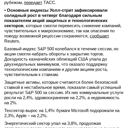
рубежом,
передает
ТАСС.
•
Основные индексы Уолл-стрит зафиксировали
солидный рост в четверг благодаря сильным
показателям акций защитных и технологических
секторов
, которые смогли перевесить снижение компаний,
чувствительных к макроэкономике, так как опасения по
поводу возможной рецессии сохраняются,
сообщает
Reuters.
Базовый индекс S&P 500 колебался в течение сессии, но
акции смогли набрать обороты к закрытию торгов.
Доходность казначейских облигаций США упала до
двухнедельных минимумов, что оказало поддержку
технологическим компаниям и другим акциям роста,
чувствительным к ставкам.
Защитные активы, которые считаются более безопасной
ставкой в нестабильное время, показали самый успешный
результат S&P 500 за сессию. Из них коммунальные услуги
росли на 2,4%, здравоохранение на 2,2%, а недвижимость
на 2%.
Техсектор вырос на 1,4%: бумаги Microsoft подорожали на
2,3%, Apple – на 2,2%.
Энергетический сектор упал на 3,8%, продолжая