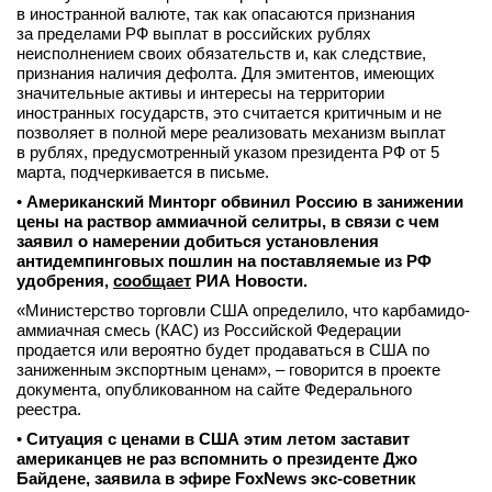
в иностранной валюте, так как опасаются признания
за пределами РФ выплат в российских рублях
неисполнением своих обязательств и, как следствие,
признания наличия дефолта. Для эмитентов, имеющих
значительные активы и интересы на территории
иностранных государств, это считается критичным и не
позволяет в полной мере реализовать механизм выплат
в рублях, предусмотренный указом президента РФ от 5
марта, подчеркивается в письме.
•
Американский Минторг обвинил Россию в занижении
цены на раствор аммиачной селитры, в связи с чем
заявил о намерении добиться установления
антидемпинговых пошлин на поставляемые из РФ
удобрения,
сообщает
РИА Новости.
«Министерство торговли США определило, что карбамидо-
аммиачная смесь (КАС) из Российской Федерации
продается или вероятно будет продаваться в США по
заниженным экспортным ценам», – говорится в проекте
документа, опубликованном на сайте Федерального
реестра.
•
Ситуация с ценами в США этим летом заставит
американцев не раз вспомнить о президенте Джо
Байдене, заявила в эфире FoxNews экс-советник