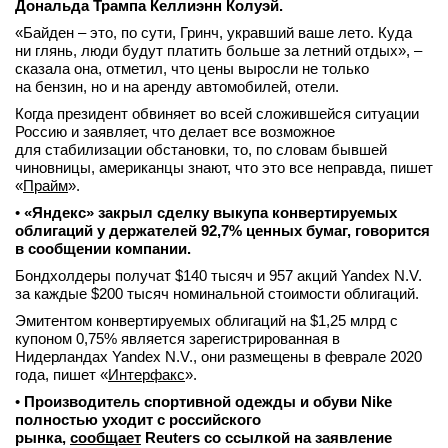
Дональда Трампа Келлиэнн Колуэй.
«Байден – это, по сути, Гринч, укравший ваше лето. Куда
ни глянь, люди будут платить больше за летний отдых», –
сказала она, отметил, что цены выросли не только
на бензин, но и на аренду автомобилей, отели.
Когда президент обвиняет во всей сложившейся ситуации
Россию и заявляет, что делает все возможное
для стабилизации обстановки, то, по словам бывшей
чиновницы, американцы знают, что это все неправда, пишет
«
Прайм
».
•
«Яндекс» закрыл сделку выкупа конвертируемых
облигаций у держателей 92,7% ценных бумаг, говорится
в сообщении компании.
Бондхолдеры получат $140 тысяч и 957 акций Yandex N.V.
за каждые $200 тысяч номинальной стоимости облигаций.
Эмитентом конвертируемых облигаций на $1,25 млрд с
купоном 0,75% является зарегистрированная в
Нидерландах Yandex N.V., они размещены в феврале 2020
года, пишет «
Интерфакс
».
•
Производитель спортивной одежды и обуви Nike
полностью уходит с российского
рынка,
сообщает
Reuters со ссылкой на заявление