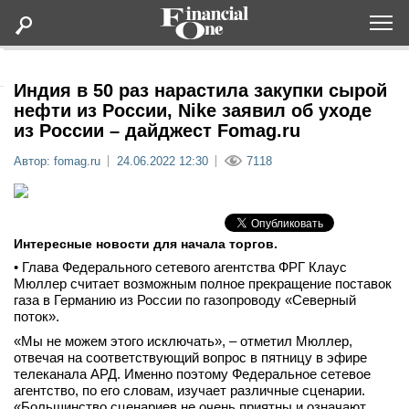
Оформить подписку
Индия в 50 раз нарастила закупки сырой
нефти из России, Nike заявил об уходе
из России – дайджест Fomag.ru
Статьи
Автор: fomag.ru
24.06.2022 12:30
7118
Дайджесты
Lifestyle
Интересные новости для начала торгов.
• Глава Федерального сетевого агентства ФРГ Клаус
Мероприятия
Мюллер считает возможным полное прекращение поставок
газа в Германию из России по газопроводу «Северный
поток».
Новости
«Мы не можем этого исключать», – отметил Мюллер,
отвечая на соответствующий вопрос в пятницу в эфире
Интервью
телеканала АРД. Именно поэтому Федеральное сетевое
агентство, по его словам, изучает различные сценарии.
«Большинство сценариев не очень приятны и означают