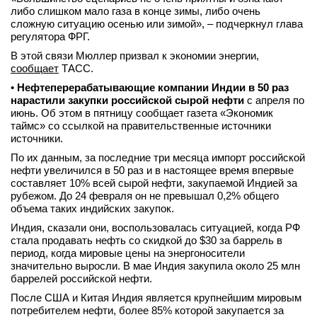
либо слишком мало газа в конце зимы, либо очень
вконтакте
сложную ситуацию осенью или зимой», – подчеркнул глава
телеграм
регулятора ФРГ.
В этой связи Мюллер призвал к экономии энергии,
Стать автором
сообщает
ТАСС.
Вход
•
Нефтеперерабатывающие компании Индии в 50 раз
нарастили закупки российской сырой нефти
с апреля по
июнь. Об этом в пятницу сообщает газета «Экономик
таймс» со ссылкой на правительственные источники
источники.
По их данным, за последние три месяца импорт российской
нефти увеличился в 50 раз и в настоящее время впервые
составляет 10% всей сырой нефти, закупаемой Индией за
рубежом. До 24 февраля он не превышал 0,2% общего
объема таких индийских закупок.
Индия, сказали они, воспользовалась ситуацией, когда РФ
стала продавать нефть со скидкой до $30 за баррель в
период, когда мировые цены на энергоносители
значительно выросли. В мае Индия закупила около 25 млн
баррелей российской нефти.
После США и Китая Индия является крупнейшим мировым
потребителем нефти, более 85% которой закупается за