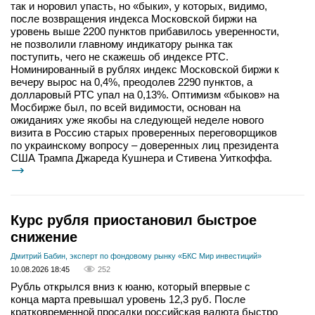
так и норовил упасть, но «быки», у которых, видимо,
после возвращения индекса Московской биржи на
уровень выше 2200 пунктов прибавилось уверенности,
не позволили главному индикатору рынка так
поступить, чего не скажешь об индексе РТС.
Номинированный в рублях индекс Московской биржи к
вечеру вырос на 0,4%, преодолев 2290 пунктов, а
долларовый РТС упал на 0,13%. Оптимизм «быков» на
Мосбирже был, по всей видимости, основан на
ожиданиях уже якобы на следующей неделе нового
визита в Россию старых проверенных переговорщиков
по украинскому вопросу – доверенных лиц президента
США Трампа Джареда Кушнера и Стивена Уиткоффа.
Курс рубля приостановил быстрое
снижение
Дмитрий Бабин, эксперт по фондовому рынку «БКС Мир инвестиций»
10.08.2026 18:45
252
Рубль открылся вниз к юаню, который впервые с
конца марта превышал уровень 12,3 руб. После
кратковременной просадки российская валюта быстро