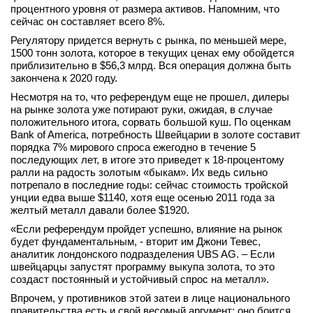
процентного уровня от размера активов. Напомним, что
сейчас он составляет всего 8%.
Регулятору придется вернуть с рынка, по меньшей мере,
1500 тонн золота, которое в текущих ценах ему обойдется
приблизительно в $56,3 млрд. Вся операция должна быть
закончена к 2020 году.
Несмотря на то, что референдум еще не прошел, дилеры
на рынке золота уже потирают руки, ожидая, в случае
положительного итога, сорвать большой куш. По оценкам
Bank of America, потребность Швейцарии в золоте составит
порядка 7% мирового спроса ежегодно в течение 5
последующих лет, в итоге это приведет к 18-процентому
ралли на радость золотым «быкам». Их ведь сильно
потрепало в последние годы: сейчас стоимость тройской
унции едва выше $1140, хотя еще осенью 2011 года за
желтый металл давали более $1920.
«Если референдум пройдет успешно, влияние на рынок
будет фундаментальным, - вторит им Джони Тевес,
аналитик лондонского подразделения UBS AG. – Если
швейцарцы запустят программу выкупа золота, то это
создаст постоянный и устойчивый спрос на металл».
Впрочем, у противников этой затеи в лице национального
правительства есть и свой весомый аргумент: оно боится,