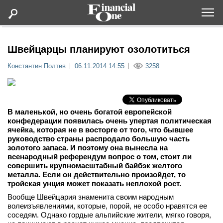
Оформить подписку
Швейцарцы планируют озолотиться
Константин Полтев
06.11.2014 14:55
3258
Статьи
Дайджесты
В маленькой, но очень богатой европейской
конфедерации появилась очень упертая политическая
Lifestyle
ячейка, которая не в восторге от того, что бывшее
руководство страны распродало большую часть
золотого запаса. И поэтому она вынесла на
Мероприятия
всенародный референдум вопрос о том, стоит ли
совершить крупномасштабный байбэк желтого
металла. Если он действительно произойдет, то
Новости
тройская унция может показать неплохой рост.
Вообще Швейцария знаменита своим народным
Интервью
волеизъявлениями, которые, порой, не особо нравятся ее
соседям. Однако гордые альпийские жители, мягко говоря,