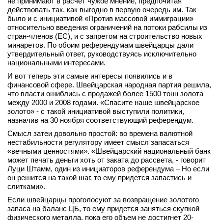
не принимают в расчет чужое мнение, предпочитая
действовать так, как выгодно в первую очередь им. Так
вконтакте
телеграм
было и с инициативой «Против массовой иммиграции»
относительно введения ограничений на потоки рабсилы из
стран-членов (ЕС), и с запретом на строительство новых
Стать автором
минаретов. По обоим референдумам швейцарцы дали
утвердительный ответ, руководствуясь исключительно
Вход
национальными интересами.
И вот теперь эти самые интересы появились и в
финансовой сфере. Швейцарская народная партия решила,
что власти ошиблись с продажей более 1500 тонн золота
между 2000 и 2008 годами. «Спасите наше швейцарское
золото» - с такой инициативой выступили политики,
назначив на 30 ноября соответствующий референдум.
Смысл затеи довольно простой: во времена валютной
нестабильности регулятору имеет смысл запасаться
«вечными ценностями». «Швейцарский национальный банк
может печать деньги хоть от заката до рассвета, - говорит
Луци Штамм, один из инициаторов референдума – Но если
он решится на такой шаг, то ему придется запастись и
слитками».
Если швейцарцы проголосуют за возвращение золотого
запаса на баланс ЦБ, то ему придется заняться скупкой
физического металла, пока его объем не достигнет 20-