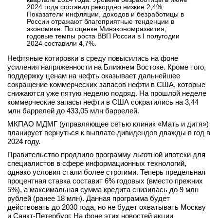
2024 года составил рекордно низкие 2,4%.
вконтакте
Показатели инфляции, доходов и безработицы в
телеграм
России отражают благоприятные тенденции в
экономике. По оценке Минэкономразвития,
годовые темпы роста ВВП России в I полугодии
Стать автором
2024 составили 4,7%.
Нефтяные котировки в среду повысились на фоне
Вход
усиления напряженности на Ближнем Востоке. Кроме того,
поддержку ценам на нефть оказывает дальнейшее
сокращение коммерческих запасов нефти в США, которые
снижаются уже пятую неделю подряд. На прошлой неделе
коммерческие запасы нефти в США сократились на 3,44
млн баррелей до 433,05 млн баррелей.
МКПАО МДМГ (управляющее сетью клиник «Мать и дитя»)
планирует вернуться к выплате дивидендов дважды в год в
2024 году.
Правительство продлило программу льготной ипотеки для
специалистов в сфере информационных технологий,
однако условия стали более строгими. Теперь предельная
процентная ставка составит 6% годовых (вместо прежних
5%), а максимальная сумма кредита снизилась до 9 млн
рублей (ранее 18 млн). Данная программа будет
действовать до 2030 года, но не будет охватывать Москву
и Санкт-Петербург. На фоне этих новостей акции