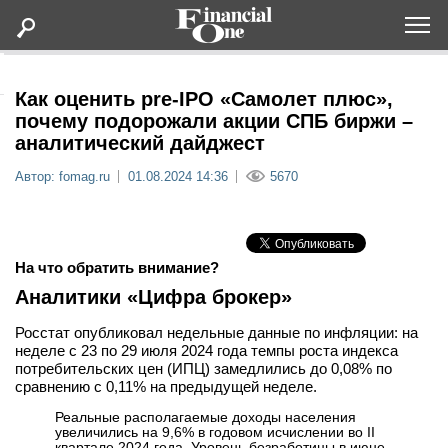
Оформить подписку
Как оценить pre-IPO «Самолет плюс»,
почему подорожали акции СПБ биржи –
аналитический дайджест
Статьи
Автор: fomag.ru
01.08.2024 14:36
5670
Дайджесты
Lifestyle
На что обратить внимание?
Аналитики «Цифра брокер»
Мероприятия
Росстат опубликовал недельные данные по инфляции: на
неделе с 23 по 29 июля 2024 года темпы роста индекса
Новости
потребительских цен (ИПЦ) замедлились до 0,08% по
сравнению с 0,11% на предыдущей неделе.
Интервью
Реальные располагаемые доходы населения
увеличились на 9,6% в годовом исчислении во II
квартале 2024 года. Уровень безработицы в июне