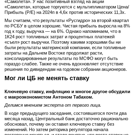
«Самолета». У нас позитивный взгляд на акции
«Самолета», которые торгуются с мультипликатором Цена/
Прибыль (Р/Е) на 2024п в 4,6х против исторических 11,3х.
Мы считаем, что результаты «Русгидро» за второй квартал
по РСБУ в целом хорошие. Чистая прибыль выросла на 8%
год к году, выручка — на 6%. Однако напоминаем, что в
1К24 рост топливных затрат и процентных платежей
«съел» рост выручки. Поэтому какими хорошими бы ни
были результаты материнской компании, если топливные
затраты на Дальнем Востоке продолжат расти,
консолидированные результаты по МСФО могут быть
гораздо слабее. Также не очень вдохновляет отсутствие
решения по дивидендам на годовом собрании акционеров.
Мог ли ЦБ не менять ставку
Ключевую ставку, инфляцию и многое другое обсудили
с макроэкономистом Антоном Табахом.
Делимся мнением эксперта от первого лица.
В ходе предыдущего заседания, состоявшегося почти два
месяца назад, Центральный банк достаточно рационально
обосновал, почему он оставил ключевую ставку без
изменений. Но затем риторика регулятора начала
постепенно меняться, и стало понятно, что роста ставки не