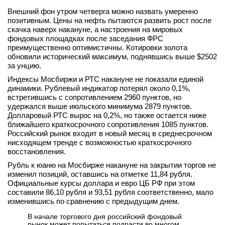
Внешний фон утром четверга можно назвать умеренно
позитивным. Цены на нефть пытаются развить рост после
скачка наверх накануне, а настроения на мировых
фондовых площадках после заседания ФРС
преимущественно оптимистичны. Котировки золота
обновили исторический максимум, поднявшись выше $2502
за унцию.
Индексы Мосбиржи и РТС накануне не показали единой
динамики. Рублевый индикатор потерял около 0,1%,
встретившись с сопротивлением 2960 пунктов, но
удержался выше июльского минимума 2879 пунктов.
Долларовый РТС вырос на 0,2%, но также остается ниже
ближайшего краткосрочного сопротивления 1085 пунктов.
Российский рынок входит в новый месяц в среднесрочном
нисходящем тренде с возможностью краткосрочного
восстановления.
Рубль к юаню на Мосбирже накануне на закрытии торгов не
изменил позиций, оставшись на отметке 11,84 рубля.
Официальные курсы доллара и евро ЦБ РФ при этом
составили 86,10 рубля и 93,51 рубля соответственно, мало
изменившись по сравнению с предыдущим днем.
В начале торгового дня российский фондовый
рынок может попытаться подрасти во многом