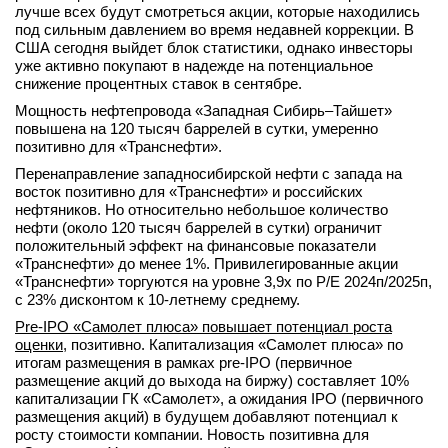
лучше всех будут смотреться акции, которые находились
под сильным давлением во время недавней коррекции. В
США сегодня выйдет блок статистики, однако инвесторы
уже активно покупают в надежде на потенциальное
снижение процентных ставок в сентябре.
Мощность нефтепровода «Западная Сибирь–Тайшет»
повышена на 120 тысяч баррелей в сутки, умеренно
позитивно для «Транснефти».
Перенаправление западносибирской нефти с запада на
восток позитивно для «Транснефти» и российских
нефтяников. Но относительно небольшое количество
нефти (около 120 тысяч баррелей в сутки) ограничит
положительный эффект на финансовые показатели
«Транснефти» до менее 1%. Привилегированные акции
«Транснефти» торгуются на уровне 3,9x по P/E 2024п/2025п,
с 23% дисконтом к 10-летнему среднему.
Pre-IPO «Самолет плюса» повышает потенциал роста
оценки
, позитивно. Капитализация «Самолет плюса» по
итогам размещения в рамках pre-IPO (первичное
размещение акций до выхода на биржу) составляет 10%
капитализации ГК «Самолет», а ожидания IPO (первичного
размещения акций) в будущем добавляют потенциал к
росту стоимости компании. Новость позитивна для