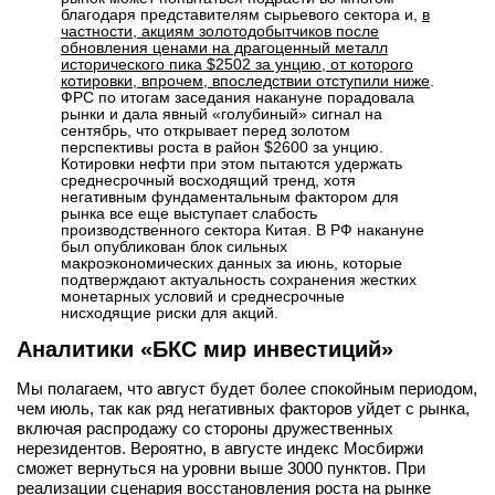
благодаря представителям сырьевого сектора и,
в
частности, акциям золотодобытчиков после
обновления ценами на драгоценный металл
исторического пика $2502 за унцию, от которого
котировки, впрочем, впоследствии отступили ниже
.
ФРС по итогам заседания накануне порадовала
рынки и дала явный «голубиный» сигнал на
сентябрь, что открывает перед золотом
перспективы роста в район $2600 за унцию.
Котировки нефти при этом пытаются удержать
среднесрочный восходящий тренд, хотя
негативным фундаментальным фактором для
рынка все еще выступает слабость
производственного сектора Китая. В РФ накануне
был опубликован блок сильных
макроэкономических данных за июнь, которые
подтверждают актуальность сохранения жестких
монетарных условий и среднесрочные
нисходящие риски для акций.
Аналитики «БКС мир инвестиций»
Мы полагаем, что август будет более спокойным периодом,
чем июль, так как ряд негативных факторов уйдет с рынка,
включая распродажу со стороны дружественных
нерезидентов. Вероятно, в августе индекс Мосбиржи
сможет вернуться на уровни выше 3000 пунктов. При
реализации сценария восстановления роста на рынке