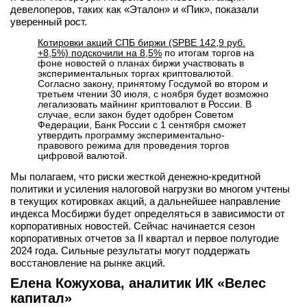
девелоперов, таких как «Эталон» и «Пик», показали
уверенный рост.
Котировки акций СПБ биржи (SPBE 142,9 руб.
+8,5%) подскочили на 8,5%
по итогам торгов на
фоне новостей о планах биржи участвовать в
экспериментальных торгах криптовалютой.
Согласно закону, принятому Госдумой во втором и
третьем чтении 30 июля, с ноября будет возможно
легализовать майнинг криптовалют в России. В
случае, если закон будет одобрен Советом
Федерации, Банк России с 1 сентября сможет
утвердить программу экспериментально-
правового режима для проведения торгов
цифровой валютой.
Мы полагаем, что риски жесткой денежно-кредитной
политики и усиления налоговой нагрузки во многом учтены
в текущих котировках акций, а дальнейшее направление
индекса Мосбиржи будет определяться в зависимости от
корпоративных новостей. Сейчас начинается сезон
корпоративных отчетов за II квартал и первое полугодие
2024 года. Сильные результаты могут поддержать
восстановление на рынке акций.
Елена Кожухова, аналитик ИК «Велес
капитал»