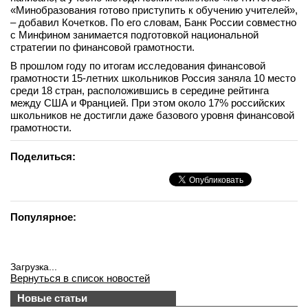
«Минобразования готово приступить к обучению учителей»,
вконтакте
– добавил Кочетков. По его словам, Банк России совместно
телеграм
с Минфином занимается подготовкой национальной
стратегии по финансовой грамотности.
Стать автором
В прошлом году по итогам исследования финансовой
грамотности 15-летних школьников Россия заняла 10 место
Вход
среди 18 стран, расположившись в середине рейтинга
между США и Францией. При этом около 17% российских
школьников не достигли даже базового уровня финансовой
грамотности.
Поделиться:
Популярное:
Загрузка...
Вернуться в список новостей
Новые статьи