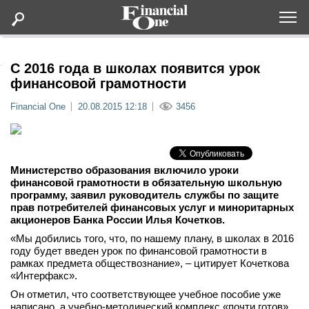
Оформить подписку
С 2016 года в школах появится урок
финансовой грамотности
Статьи
Financial One
20.08.2015 12:18
3456
Дайджесты
Министерство образования включило уроки
Lifestyle
финансовой грамотности в обязательную школьную
программу, заявил руководитель службы по защите
прав потребителей финансовых услуг и миноритарных
Мероприятия
акционеров Банка России Илья Кочетков.
«Мы добились того, что, по нашему плану, в школах в 2016
Новости
году будет введен урок по финансовой грамотности в
рамках предмета обществознание», – цитирует Кочеткова
«Интерфакс».
Интервью
Он отметил, что соответствующее учебное пособие уже
написано, а учебно-методический комплекс «почти готов».