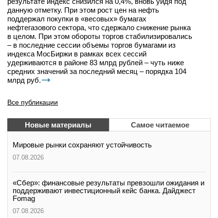
результате индекс снизился на 0,4%, вновь уйдя под
данную отметку. При этом рост цен на нефть
поддержал покупки в «весовых» бумагах
нефтегазового сектора, что сдержало снижение рынка
в целом. При этом обороты торгов стабилизировались
– в последние сессии объемы торгов бумагами из
индекса МосБиржи в рамках всех сессий
удерживаются в районе 83 млрд рублей – чуть ниже
средних значений за последний месяц – порядка 104
млрд руб.
Все публикации
Новые материалы
Самое читаемое
Мировые рынки сохраняют устойчивость
07.08.2026
«Сбер»: финансовые результаты превзошли ожидания и
поддерживают инвестиционный кейс банка. Дайджест
Fomag
07.08.2026