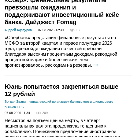
«Сбер»: финансовые результаты
превзошли ожидания и
поддерживают инвестиционный кейс
банка. Дайджест Fomag
Андрей Ададуров
07.08.2026 12:30
165
«Сбербанк» представил финансовые результаты по
МСФО за второй квартал и первое полугодие 2026
года, превзойдя ожидания по чистой прибыли
благодаря высоким процентным доходам, рекордной
процентной марже и более низким, чем
прогнозировалось, расходам на резервы.
Юань попытается закрепиться выше
12 рублей
Богдан Зварич, управляющий по анализу банковского и финансового
рынков ПСБ
07.08.2026 11:34
209
Несмотря на подъем цен на нефть, в четверг
национальная валюта продолжила тенденцию к
ослаблению. Пониженное предложение иностранной
валюты со стороны экспортеров и спрос на валюту со