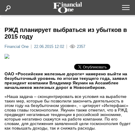
Оформить подписку
РЖД планирует выбраться из убытков в
2015 году
Статьи
Financial One
22.06.2015 12:02
2357
Дайджесты
ОАО «Российские железные дороги» намерено выйти на
Lifestyle
безубыточный уровень по итогам текущего года, заявил
президент компании Владимир Якунин на Ассамблее
начальников железных дорог в Новосибирске.
Мероприятия
«Наша задача – сконцентрировать все условия на выработке
таких мер, которые бы позволили закончить деятельность в
этом году на безубыточном уровне», – цитирует «Интерфакс»
Новости
слова главы госмонополии. Якунин также отметил, что в РЖД
предвидят негативные тенденции в российской экономике,
которые негативно скажутся на работе компании. По его
Интервью
словам, для достижения заявленной цели госмонополия будет
как повышать доходы, так и снижать расходы.