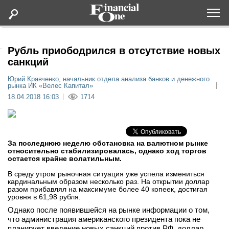
Оформить подписку
Рубль приободрился в отсутствие новых
санкций
Статьи
Юрий Кравченко, начальник отдела анализа банков и денежного
рынка ИК «Велес Капитал»
18.04.2018 16:03
1714
Дайджесты
Lifestyle
За последнюю неделю обстановка на валютном рынке
относительно стабилизировалась, однако ход торгов
Мероприятия
остается крайне волатильным.
В среду утром рыночная ситуация уже успела измениться
кардинальным образом несколько раз. На открытии доллар
Новости
разом прибавлял на максимуме более 40 копеек, достигая
уровня в 61,98 рубля.
Интервью
Однако после появившейся на рынке информации о том,
что администрация американского президента пока не
планирует введение новых санкций против РФ, доллар