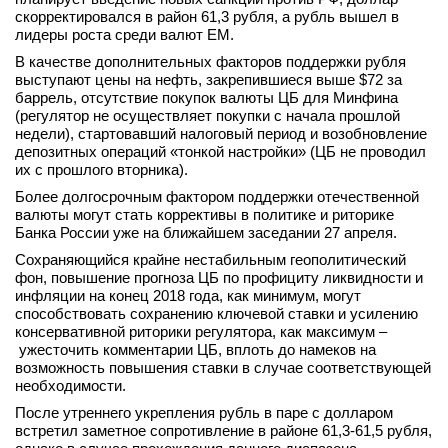
скорректировался в район 61,3 рубля, а рубль вышел в
вконтакте
лидеры роста среди валют EM.
телеграм
В качестве дополнительных факторов поддержки рубля
выступают цены на нефть, закрепившиеся выше $72 за
Стать автором
баррель, отсутствие покупок валюты ЦБ для Минфина
(регулятор не осуществляет покупки с начала прошлой
Вход
недели), стартовавший налоговый период и возобновление
депозитных операций «тонкой настройки» (ЦБ не проводил
их с прошлого вторника).
Более долгосрочным фактором поддержки отечественной
валюты могут стать коррективы в политике и риторике
Банка России уже на ближайшем заседании 27 апреля.
Сохраняющийся крайне нестабильным геополитический
фон, повышение прогноза ЦБ по профициту ликвидности и
инфляции на конец 2018 года, как минимум, могут
способствовать сохранению ключевой ставки и усилению
консервативной риторики регулятора, как максимум –
ужесточить комментарии ЦБ, вплоть до намеков на
возможность повышения ставки в случае соответствующей
необходимости.
После утреннего укрепления рубль в паре с долларом
встретил заметное сопротивление в районе 61,3-61,5 рубля,