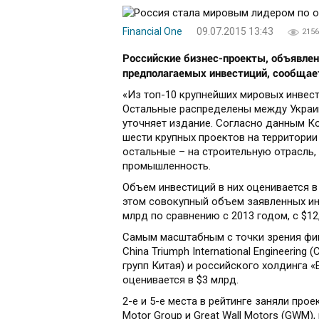
Financial One
09.07.2015 13:43
2156
Российские бизнес-проекты, объявлен
предполагаемых инвестиций, сообщает
«Из топ-10 крупнейших мировых инвес
Остальные распределены между Украин
уточняет издание. Согласно данным К
шести крупных проектов на территории
остальные – на строительную отрасль
промышленность.
Объем инвестиций в них оценивается в 
этом совокупный объем заявленных инв
млрд по сравнению с 2013 годом, с $12
Самым масштабным с точки зрения фи
China Triumph International Engineerin
групп Китая) и российского холдинга «
оценивается в $3 млрд.
2-е и 5-е места в рейтинге заняли про
Motor Group и Great Wall Motors (GWM)