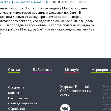
вского и финансового рынков ПСБ
07.08.2026 10:15
213
енно снизился. После того, как индексу МосБиржи днем
в, часть инвесторов перешла к фиксации прибыли. В
уйдя под данную отметку. При этом рост цен на нефть
фтегазового сектора, что сдержало снижение рынка в целом.
ь – в последние сессии объемы торгов бумагами из индекса
я в районе 83 млрд рублей – чуть ниже средних значений за
Статьи
Дайджесты
Lifestyle
Мероприят
Журнал “Financial
Любог
О журнале
включ
One” в социальных
Контакты
себе 
сетях:
вложе
Информация
данно
о владельце сайта
воспр
Обработка
Испол