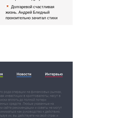
Долгаревой счастливая
жизнь. Андрей Бледный
пронзительно зачитал стихи
вместо рэпа: «У меня на душе
сто и один шов — это туше»
ия
Новости
Интервью
о рода операции на финансовых рынках,
ая инвестиции в криптовалюты, несут в
риски вплоть до полной потери
нных средств. Любые указанные на
м сайте рекомендации и советы не могут
иниматься как руководство к действию.
ьзуя их, вы действуете на свой страх и