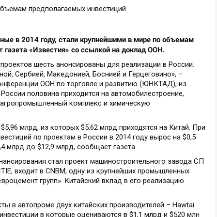
ные в 2014 году, стали крупнейшими в мире по объемам
 газета «Известия» со ссылкой на доклад ООН.
тпроектов шесть анонсированы для реализации в России.
ой, Сербией, Македонией, Боснией и Герцеговино», –
онференции ООН по торговле и развитию (ЮНКТАД), из
 России половина приходится на автомобилестроение,
, агропромышленный комплекс и химическую
$5,96 млрд, из которых $5,62 млрд приходятся на Китай. При
естиций по проектам в России в 2014 году вырос на $0,5
,4 млрд до $12,9 млрд, сообщает газета.
нансирования стал проект машиностроительного завода СП
g (CTIE, входит в CNBM, одну из крупнейших промышленных
Евроцемент групп». Китайский вклад в его реализацию
екты в автопроме двух китайских производителей – Hawtai
, инвестиции в которые оцениваются в $1,1 млрд и $520 млн