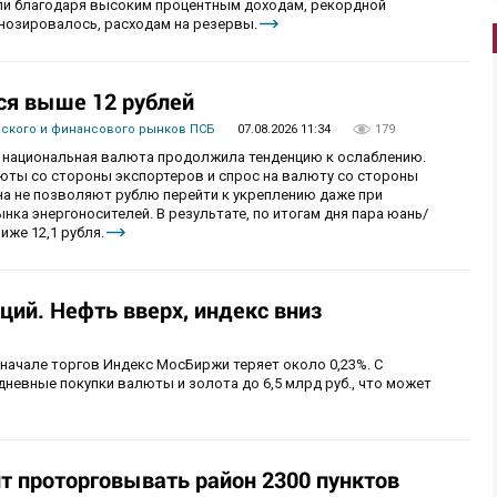
ыли благодаря высоким процентным доходам, рекордной
гнозировалось, расходам на резервы.
ся выше 12 рублей
вского и финансового рынков ПСБ
07.08.2026 11:34
179
рг национальная валюта продолжила тенденцию к ослаблению.
ты со стороны экспортеров и спрос на валюту со стороны
а не позволяют рублю перейти к укреплению даже при
ка энергоносителей. В результате, по итогам дня пара юань/
иже 12,1 рубля.
ий. Нефть вверх, индекс вниз
 начале торгов Индекс МосБиржи теряет около 0,23%. С
невные покупки валюты и золота до 6,5 млрд руб., что может
 проторговывать район 2300 пунктов