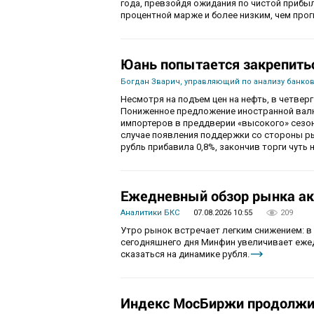
года, превзойдя ожидания по чистой приб
процентной марже и более низким, чем про
Юань попытается закрепить
Богдан Зварич, управляющий по анализу банко
Несмотря на подъем цен на нефть, в четве
Пониженное предложение иностранной валю
импортеров в преддверии «высокого» сезон
случае появления поддержки со стороны рын
рубль прибавила 0,8%, закончив торги чуть н
Ежедневный обзор рынка акц
Аналитики БКС
07.08.2026 10:55
209
Утро рынок встречает легким снижением: в
сегодняшнего дня Минфин увеличивает ежед
сказаться на динамике рубля.
Индекс МосБиржи продолжит