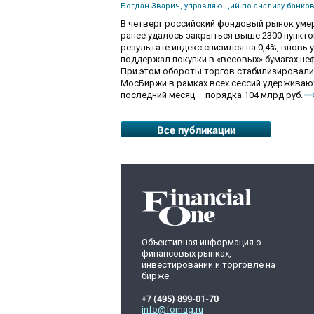
Богдан Зварич, управляющий по анализу банко
В четверг российский фондовый рынок умер
ранее удалось закрыться выше 2300 пункто
результате индекс снизился на 0,4%, вновь 
поддержал покупки в «весовых» бумагах не
При этом обороты торгов стабилизировалис
МосБиржи в рамках всех сессий удерживаютс
последний месяц – порядка 104 млрд руб.
Все публикации
Объективная информация о
финансовых рынках,
инвестировании и торговле на
бирже
+7 (495) 899-01-70
info@fomag.ru