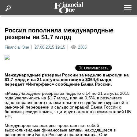
Оформить подписку
Россия пополнила международные
резервы на $1,7 млрд
Статьи
Financial One
27.08.2015 19:15
2363
Дайджесты
Международные резервы России за неделю выросли на
Lifestyle
$1,7 млрд и на 21 августа составили $364,6 млрд,
передает «Интерфакс» сообщение Банка России.
Мероприятия
«Международные резервы за неделю с 14 по 21 августа 2015
года увеличились на $1,7 млрд, или на 0,5%, в результате
однонаправленного положительного воздействия курсовой и
рыночной переоценки и сальдо операций Банка России с
Новости
банками-резидентами», - цитирует агентство комментарий ЦБ
РФ.
Интервью
Международные резервы представляют собой
высоколиквидные финансовые активы, находящиеся в
распоряжении Банка России и правительства. Они