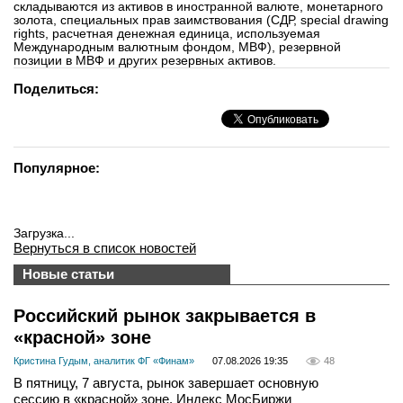
складываются из активов в иностранной валюте, монетарного
вконтакте
золота, специальных прав заимствования (СДР, special drawing
телеграм
rights, расчетная денежная единица, используемая
Международным валютным фондом, МВФ), резервной
позиции в МВФ и других резервных активов.
Стать автором
Поделиться:
Вход
Популярное:
Загрузка...
Вернуться в список новостей
Новые статьи
Российский рынок закрывается в
«красной» зоне
Кристина Гудым, аналитик ФГ «Финам»
07.08.2026 19:35
48
В пятницу, 7 августа, рынок завершает основную
сессию в «красной» зоне. Индекс МосБиржи