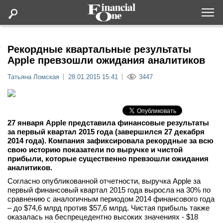
Оформить подписку
Рекордные квартальные результаты
Apple превзошли ожидания аналитиков
Статьи
Татьяна Ломская
28.01.2015 15:41
3447
Дайджесты
27 января
Apple
представила финансовые результаты
Lifestyle
за первый квартал 2015 года (завершился 27 декабря
2014 года). Компания зафиксировала рекордные за всю
свою историю показатели по выручке и чистой
Мероприятия
прибыли, которые существенно превзошли ожидания
аналитиков.
Новости
Согласно опубликованной отчетности, выручка Apple за
первый финансовый квартал 2015 года выросла на 30% по
сравнению с аналогичным периодом 2014 финансового года
Интервью
– до $74,6 млрд против $57,6 млрд. Чистая прибыль также
оказалась на беспрецедентно высоких значениях - $18