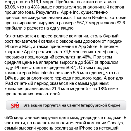
млрд против $13,1 млрд. Прибыль на акцию составила
вконтакте
$3,06, что на 48% выше показателя за аналогичный период
телеграм
прошлого года. Результаты Apple Inc. существенно
превзошли ожидания аналитиков Thomson Reuters, которые
прогнозировали выручку в размере $67,7 млрд и около $2,6
Стать автором
прибыли в расчете на одну акцию.
Вход
Как отмечается в пресс-релизе компании, столь бурный
рост показателей связан с рекордным доходом от продаж
iPhone и Mac, а также приложений в App Store. В первом
квартале Apple реализовала 74,5 млн своих телефонов,
превысив прошлогодний результат на 46%. При этом
средняя цена на аппараты выросла до $687 (в прошлом
году iPhone стоили в среднем $637). Объем продаж
компьютеров Macintosh составил 5,5 млн единиц, что на
14% выше аналогичного периода прошлого года. А вот для
iPad отчетный период оказался не самым удачным:
компания реализовала 21,4 млн моделей – на 18% ниже
прошлогодних показателей.
65% квартальной выручки дали международные продажи. В
частности, по подсчетам аналитической компании Canalys,
самый высокий уровень реализации iPhone за истекший