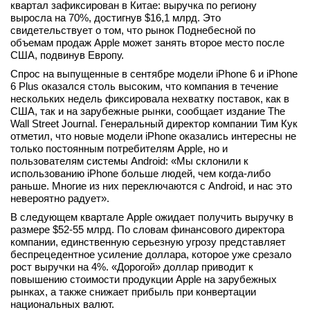
квартал зафиксирован в Китае: выручка по региону
выросла на 70%, достигнув $16,1 млрд. Это
свидетельствует о том, что рынок Поднебесной по
объемам продаж Apple может занять второе место после
США, подвинув Европу.
Спрос на выпущенные в сентябре модели iPhone 6 и iPhone
6 Plus оказался столь высоким, что компания в течение
нескольких недель фиксировала нехватку поставок, как в
США, так и на зарубежные рынки, сообщает издание The
Wall Street Journal. Генеральный директор компании Тим Кук
отметил, что новые модели iPhone оказались интересны не
только постоянным потребителям Apple, но и
пользователям системы Android: «Мы склонили к
использованию iPhone больше людей, чем когда-либо
раньше. Многие из них переключаются с Android, и нас это
невероятно радует».
В следующем квартале Apple ожидает получить выручку в
размере $52-55 млрд. По словам финансового директора
компании, единственную серьезную угрозу представляет
беспрецедентное усиление доллара, которое уже срезало
рост выручки на 4%. «Дорогой» доллар приводит к
повышению стоимости продукции Apple на зарубежных
рынках, а также снижает прибыль при конвертации
национальных валют.