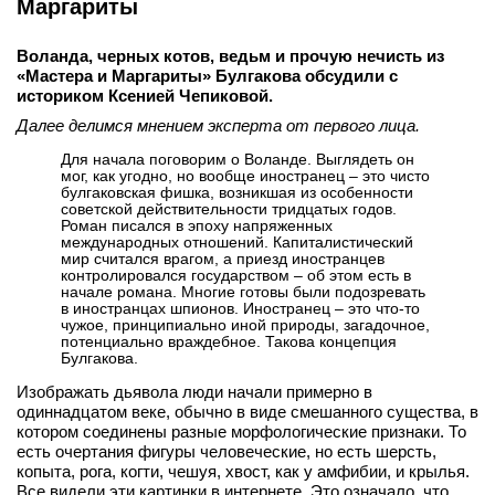
Маргариты
Воланда, черных котов, ведьм и прочую нечисть из
«Мастера и Маргариты» Булгакова обсудили с
историком Ксенией Чепиковой.
Далее делимся мнением эксперта от первого лица.
Для начала поговорим о Воланде. Выглядеть он
мог, как угодно, но вообще иностранец – это чисто
булгаковская фишка, возникшая из особенности
советской действительности тридцатых годов.
Роман писался в эпоху напряженных
международных отношений. Капиталистический
мир считался врагом, а приезд иностранцев
контролировался государством – об этом есть в
начале романа. Многие готовы были подозревать
в иностранцах шпионов. Иностранец – это что-то
чужое, принципиально иной природы, загадочное,
потенциально враждебное. Такова концепция
Булгакова.
Изображать дьявола люди начали примерно в
одиннадцатом веке, обычно в виде смешанного существа, в
котором соединены разные морфологические признаки. То
есть очертания фигуры человеческие, но есть шерсть,
копыта, рога, когти, чешуя, хвост, как у амфибии, и крылья.
Все видели эти картинки в интернете. Это означало, что