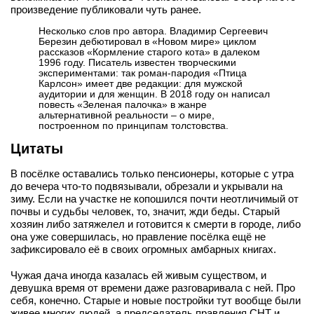
произведение публиковали чуть ранее.
вконтакте
телеграм
Несколько слов про автора. Владимир Сергеевич
Березин дебютировал в «Новом мире» циклом
рассказов «Кормление старого кота» в далеком
Стать автором
1996 году. Писатель известен творческими
экспериментами: так роман-пародия «Птица
Карлсон» имеет две редакции: для мужской
Вход
аудитории и для женщин. В 2018 году он написал
повесть «Зеленая палочка» в жанре
альтернативной реальности – о мире,
построенном по принципам толстовства.
Цитаты
В посёлке оставались только пенсионеры, которые с утра
до вечера что-то подвязывали, обрезали и укрывали на
зиму. Если на участке не копошился почти неотличимый от
почвы и судьбы человек, то, значит, жди беды. Старый
хозяин либо затяжелел и готовится к смерти в городе, либо
она уже совершилась, но правление посёлка ещё не
зафиксировало её в своих огромных амбарных книгах.
Чужая дача иногда казалась ей живым существом, и
девушка время от времени даже разговаривала с ней. Про
себя, конечно. Старые и новые постройки тут вообще были
живее многих людей, а председатель правления СНТ и