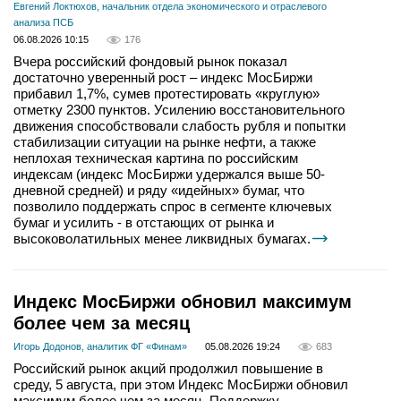
Евгений Локтюхов, начальник отдела экономического и отраслевого
анализа ПСБ
06.08.2026 10:15
176
Вчера российский фондовый рынок показал
достаточно уверенный рост – индекс МосБиржи
прибавил 1,7%, сумев протестировать «круглую»
отметку 2300 пунктов. Усилению восстановительного
движения способствовали слабость рубля и попытки
стабилизации ситуации на рынке нефти, а также
неплохая техническая картина по российским
индексам (индекс МосБиржи удержался выше 50-
дневной средней) и ряду «идейных» бумаг, что
позволило поддержать спрос в сегменте ключевых
бумаг и усилить - в отстающих от рынка и
высоковолатильных менее ликвидных бумагах.
Индекс МосБиржи обновил максимум
более чем за месяц
Игорь Додонов, аналитик ФГ «Финам»
05.08.2026 19:24
683
Российский рынок акций продолжил повышение в
среду, 5 августа, при этом Индекс МосБиржи обновил
максимум более чем за месяц. Поддержку