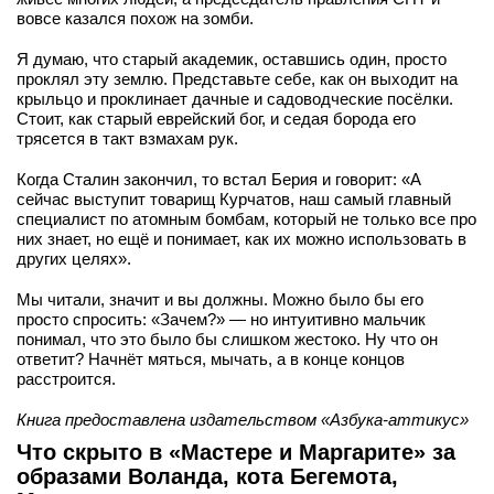
вовсе казался похож на зомби.
Я думаю, что старый академик, оставшись один, просто
проклял эту землю. Представьте себе, как он выходит на
крыльцо и проклинает дачные и садоводческие посёлки.
Стоит, как старый еврейский бог, и седая борода его
трясется в такт взмахам рук.
Когда Сталин закончил, то встал Берия и говорит: «А
сейчас выступит товарищ Курчатов, наш самый главный
специалист по атомным бомбам, который не только все про
них знает, но ещё и понимает, как их можно использовать в
других целях».
Мы читали, значит и вы должны. Можно было бы его
просто спросить: «Зачем?» — но интуитивно мальчик
понимал, что это было бы слишком жестоко. Ну что он
ответит? Начнёт мяться, мычать, а в конце концов
расстроится.
Книга предоставлена издательством «Азбука-аттикус»
Что скрыто в «Мастере и Маргарите» за
образами Воланда, кота Бегемота,