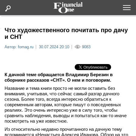
Оформить подписку
Что художественного почитать про дачу
и СНТ
Статьи
Автор: fomag.ru
30.07.2024 20:10
9083
Дайджесты
К дачной теме обращается Владимир Березин в
Lifestyle
сборнике рассказов «СНТ». О нем и поговорим.
Название и тема книги просто не могли оставить без
Мероприятия
внимания, учитывая, что сейчас самый разгар дачного
сезона. Более того, всегда интересно обратиться к
современным авторам, которые пишут о повседневных
Новости
реалиях. Это очень интересно уже в силу того, чтобы
сравнить наблюдения, выводы и попытаться как-то иначе
посмотреть на уже известное.
Интервью
Из относительно недавно прочитанного на дачную тему
вспоминается «Ненастье» Алексея Иванова. Обзор на это