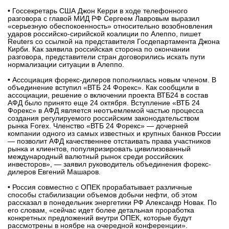
• Госсекретарь США Джон Керри в ходе телефонного
вконтакте
разговора с главой МИД РФ Сергеем Лавровым выразил
телеграм
«серьезную обеспокоенность» относительно возобновления
ударов российско-сирийской коалиции по Алеппо, пишет
Reuters со ссылкой на представителя Госдепартамента Джона
Стать автором
Кирби. Как заявила российская сторона по окончании
разговора, представители стран договорились искать пути
Вход
нормализации ситуации в Алеппо.
• Ассоциация форекс-дилеров пополнилась новым членом. В
объединение вступил «ВТБ 24 Форекс». Как сообщили в
ассоциации, решение о включении проекта ВТБ24 в состав
АФД было принято еще 24 октября. Вступление «ВТБ 24
Форекс» в АФД является неотъемлемой частью процесса
создания регулируемого российским законодательством
рынка Forex. Членство «ВТБ 24 Форекс» — дочерней
компании одного из самых известных и крупных банков России
— позволит АФД качественнее отстаивать права участников
рынка и клиентов, популяризировать цивилизованный
международный валютный рынок среди российских
инвесторов», — заявил руководитель объединения форекс-
дилеров Евгений Машаров.
• Россия совместно с ОПЕК прорабатывает различные
способы стабилизации объемов добычи нефти, об этом
рассказал в понедельник энергетики РФ Александр Новак. По
его словам, «сейчас идет более детальная проработка
конкретных предложений внутри ОПЕК, которые будут
рассмотрены в ноябре на очередной конференции».