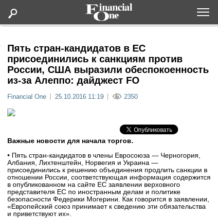
Оформить подписку
Пять стран-кандидатов в ЕС
присоединились к санкциям против
России, США выразили обеспокоенность
Статьи
из-за Алеппо: дайджест FO
Financial One
25.10.2016 11:19
2350
Дайджесты
Lifestyle
Важные новости для начала торгов.
Мероприятия
• Пять стран-кандидатов в члены Евросоюза — Черногория,
Албания, Лихтенштейн, Норвегия и Украина —
присоединились к решению объединения продлить санкции в
Новости
отношении России, соответствующая информация содержится
в опубликованном на сайте ЕС заявлении верховного
представителя ЕС по иностранным делам и политике
Интервью
безопасности Федерики Могерини. Как говорится в заявлении,
«Европейский союз принимает к сведению эти обязательства
и приветствуют их».