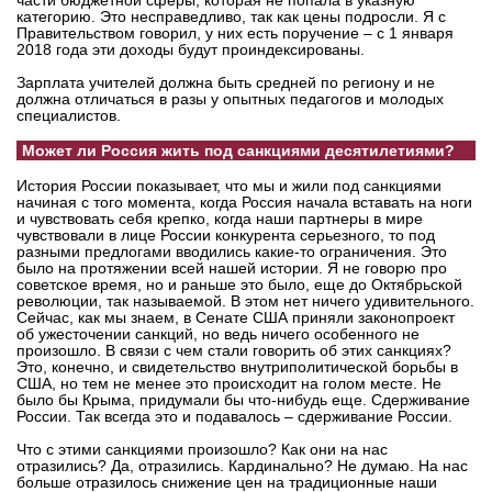
части бюджетной сферы, которая не попала в указную
категорию. Это несправедливо, так как цены подросли. Я с
Правительством говорил, у них есть поручение – с 1 января
2018 года эти доходы будут проиндексированы.
Зарплата учителей должна быть средней по региону и не
должна отличаться в разы у опытных педагогов и молодых
специалистов.
Может ли Россия жить под санкциями десятилетиями?
История России показывает, что мы и жили под санкциями
начиная с того момента, когда Россия начала вставать на ноги
и чувствовать себя крепко, когда наши партнеры в мире
чувствовали в лице России конкурента серьезного, то под
разными предлогами вводились какие-то ограничения. Это
было на протяжении всей нашей истории. Я не говорю про
советское время, но и раньше это было, еще до Октябрьской
революции, так называемой. В этом нет ничего удивительного.
Сейчас, как мы знаем, в Сенате США приняли законопроект
об ужесточении санкций, но ведь ничего особенного не
произошло. В связи с чем стали говорить об этих санкциях?
Это, конечно, и свидетельство внутриполитической борьбы в
США, но тем не менее это происходит на голом месте. Не
было бы Крыма, придумали бы что-нибудь еще. Сдерживание
России. Так всегда это и подавалось – сдерживание России.
Что с этими санкциями произошло? Как они на нас
отразились? Да, отразились. Кардинально? Не думаю. На нас
больше отразилось снижение цен на традиционные наши