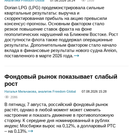
Аналитики Freedom Global
07.08.2026 16:24
1935
Dorian LPG (LPG) продемонстрировала сильные
квартальные результаты: выручка и
скорректированная прибыль на акцию превысили
консенсус-прогнозы. Основным фактором стало
резкое повышение ставок фрахта на фоне
геополитических нарушений на Ближнем Востоке. Рост
доступности флота также поддержал операционные
результаты. Дополнительным фактором стало начало
вклада в финансовые результаты нового судна Areion,
поставленного в марте 2026 года.
Фондовый рынок показывает слабый
рост
Наталья Мильчакова, аналитик Freedom Global
07.08.2026 15:28
2086
В пятницу, 7 августа, российский фондовый рынок
растёт, однако в любой момент может сменить
настроение и показать движение в противоположную
сторону. К середине дня номинированный в рублях
индекс Мосбиржи вырос на 0,12%, а долларовый РТС
– на 0,13%.