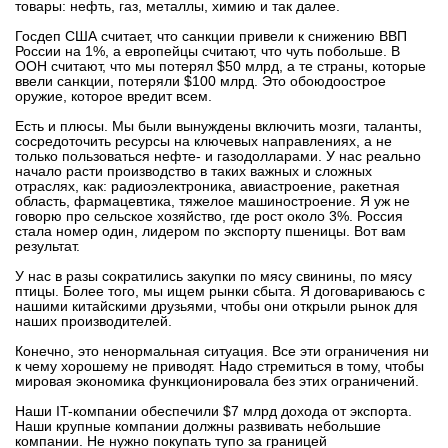
товары: нефть, газ, металлы, химию и так далее.
Госдеп США считает, что санкции привели к снижению ВВП
России на 1%, а европейцы считают, что чуть побольше. В
ООН считают, что мы потерял $50 млрд, а те страны, которые
ввели санкции, потеряли $100 млрд. Это обоюдоострое
оружие, которое вредит всем.
Есть и плюсы. Мы были вынуждены включить мозги, таланты,
сосредоточить ресурсы на ключевых направлениях, а не
только пользоваться нефте- и газодолларами. У нас реально
начало расти производство в таких важных и сложных
отраслях, как: радиоэлектроника, авиастроение, ракетная
область, фармацевтика, тяжелое машиностроение. Я уж не
говорю про сельское хозяйство, где рост около 3%. Россия
стала номер один, лидером по экспорту пшеницы. Вот вам
результат.
У нас в разы сократились закупки по мясу свинины, по мясу
птицы. Более того, мы ищем рынки сбыта. Я договариваюсь с
нашими китайскими друзьями, чтобы они открыли рынок для
наших производителей.
Конечно, это ненормальная ситуация. Все эти ограничения ни
к чему хорошему не приводят. Надо стремиться в тому, чтобы
мировая экономика функционировала без этих ограничений.
Наши IT-компании обеспечили $7 млрд дохода от экспорта.
Наши крупные компании должны развивать небольшие
компании. Не нужно покупать тупо за границей