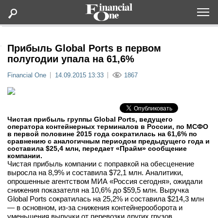
Оформить подписку
Прибыль Global Ports в первом
полугодии упала на 61,6%
Статьи
Financial One
14.09.2015 13:33
1867
Дайджесты
Чистая прибыль группы Global Ports, ведущего
Lifestyle
оператора контейнерных терминалов в России, по МСФО
в первой половине 2015 года сократилась на 61,6% по
сравнению с аналогичным периодом предыдущего года и
Мероприятия
составила
$25,4 млн, передает «Прайм» сообщение
компании.
Чистая прибыль компании с поправкой на обесценение
выросла на 8,9% и составила $72,1 млн. Аналитики,
Новости
опрошенные агентством МИА «Россия сегодня», ожидали
снижения показателя на 10,6% до $59,5 млн. Выручка
Интервью
Global Ports сократилась на 25,2% и составила $214,3 млн
— в основном, из-за снижения контейнерооборота и
уменьшения выручки от перевозки других грузов.