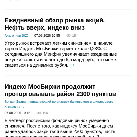
Ежедневный обзор рынка акций.
Нефть вверх, индекс вниз
Аналитики БКС
07.08.2026 10:55
184
Утро рынок встречает легким снижением: в начале
торгов Индекс МосБиржи теряет около 0,23%. С
сегодняшнего дня Минфин увеличивает ежедневные
покупки валюты и золота до 6,5 млрд руб., что может
сказаться на динамике рубля.
Индекс МосБиржи продолжит
проторговывать район 2300 пунктов
Богдан Зварич, управляющий по анализу банковского и финансового
рынков ПСБ
07.08.2026 10:15
190
В четверг российский фондовый рынок умеренно
снизился. После того, как индексу МосБиржи днем
ранее удалось закрыться выше 2300 пунктов, часть
инвесторов перешла к фиксации прибыли. В