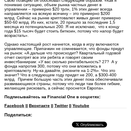
Свою позицию он обосновал следующим образом: «Как я
понимаю ситуацию, объем рынка частных денег в
управлении – примерно $20 трлн, 1% этих денег всегда
направляется на всякую всячину – это примерно $200
млрд. Сейчас на рынке криптовалют живых денег примерно
$50-60 млрд. Из них, кстати, 20 пришло за последние 1,5
месяца из потенциальных 200. Я не исключаю, что к концу
года $15 тысяч будет стоить биткоин, потому что напор будет
возрастать».
Однако настоящий рост начнется, когда в игру включаются
управляющие. Припачкин не сомневается, что фонды придут
на рынок: «А дальше что происходит? Квартальный годовой
отчет смотрят все эти ребята и говорят своим
инвестбанкирам: «У вас сколько рентабельность? 27? А у
фонда напротив 300, потому что они вложились в
криптовалюту. Ну-ка давайте, рискните на 1-2%». Что это
значит? Что в следующем году придет не 200, а $300-400
млрд. Причем большую часть этих денег пока обеспечивали
развивающиеся страны, потому что люди там более гибкие,
желающие рисковать, а сейчас проснется Европа».
Подписывайтесь на Financial One в соцсетях:
Facebook
||
Вконтакте
||
Twitter
||
Youtube
Поделиться: