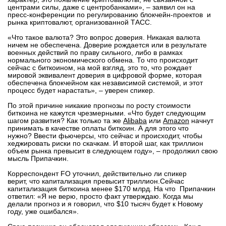
центрами силы, даже с центробанками», – заявил он на
вконтакте
пресс-конференции по регулированию блокчейн-проектов и
телеграм
рынка криптовалют, организованной ТАСС.
«Что такое валюта? Это вопрос доверия. Никакая валюта
Стать автором
ничем не обеспечена. Доверие рождается или в результате
военных действий по праву сильного, либо в рамках
нормального экономического обмена. То что происходит
Вход
сейчас с биткоином, на мой взгляд, это то, что рождает
мировой эквивалент доверия в цифровой форме, которая
обеспечена блокчейном как независимой системой, и этот
процесс будет нарастать», – уверен спикер.
По этой причине никакие прогнозы по росту стоимости
биткоина не кажутся чрезмерными. «Что будет следующим
шагом развития? Как только та же
Alibaba
или
Amazon
начнут
принимать в качестве оплаты биткоин. А для этого что
нужно? Ввести фьючерсы, что сейчас и происходит, чтобы
хеджировать риски по скачкам. И второй шаг, как триллион
объем рынка превысит в следующем году», – продолжил свою
мысль Припачкин.
Корреспондент FO уточнил, действительно ли спикер
верит, что капитализация превысит триллион.Сейчас
капитализация биткоина менее $170 млрд. На что Припачкин
ответил: «Я не верю, просто факт утверждаю. Когда мы
делали прогноз и я говорил, что $10 тысяч будет к Новому
году, уже ошибался».