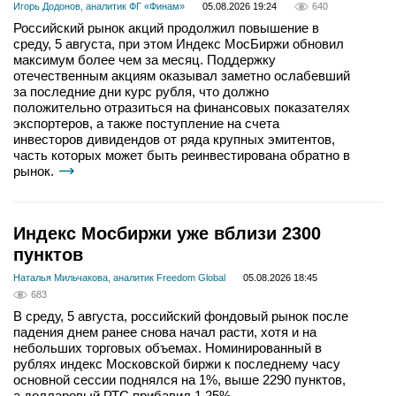
Игорь Додонов, аналитик ФГ «Финам»
05.08.2026 19:24
640
Российский рынок акций продолжил повышение в
среду, 5 августа, при этом Индекс МосБиржи обновил
максимум более чем за месяц. Поддержку
отечественным акциям оказывал заметно ослабевший
за последние дни курс рубля, что должно
положительно отразиться на финансовых показателях
экспортеров, а также поступление на счета
инвесторов дивидендов от ряда крупных эмитентов,
часть которых может быть реинвестирована обратно в
рынок.
Индекс Мосбиржи уже вблизи 2300
пунктов
Наталья Мильчакова, аналитик Freedom Global
05.08.2026 18:45
683
В среду, 5 августа, российский фондовый рынок после
падения днем ранее снова начал расти, хотя и на
небольших торговых объемах. Номинированный в
рублях индекс Московской биржи к последнему часу
основной сессии поднялся на 1%, выше 2290 пунктов,
а долларовый РТС прибавил 1,25%.