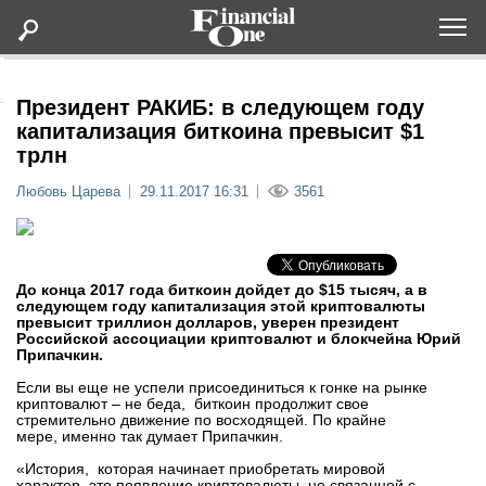
Оформить подписку
Президент РАКИБ: в следующем году
капитализация биткоина превысит $1
трлн
Статьи
Любовь Царева
29.11.2017 16:31
3561
Дайджесты
Lifestyle
До конца 2017 года биткоин дойдет до $15 тысяч, а в
следующем году капитализация этой криптовалюты
превысит триллион долларов, уверен президент
Мероприятия
Российской ассоциации криптовалют и блокчейна Юрий
Припачкин.
Новости
Если вы еще не успели присоединиться к гонке на рынке
криптовалют – не беда, биткоин продолжит свое
стремительно движение по восходящей. По крайне
мере, именно так думает Припачкин.
Интервью
«История, которая начинает приобретать мировой
характер, это появление криптовалюты, не связанной с