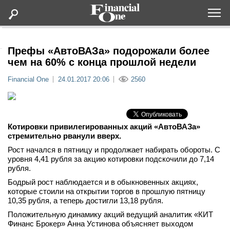
Оформить подписку
Префы «АвтоВАЗа» подорожали более
чем на 60% с конца прошлой недели
Статьи
Financial One
24.01.2017 20:06
2560
Дайджесты
Котировки привилегированных акций «АвтоВАЗа»
Lifestyle
стремительно рванули вверх.
Рост начался в пятницу и продолжает набирать обороты. С
Мероприятия
уровня 4,41 рубля за акцию котировки подскочили до 7,14
рубля.
Бодрый рост наблюдается и в обыкновенных акциях,
Новости
которые стоили на открытии торгов в прошлую пятницу
10,35 рубля, а теперь достигли 13,18 рубля.
Интервью
Положительную динамику акций ведущий аналитик «КИТ
Финанс Брокер» Анна Устинова объясняет выходом