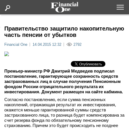
Оформить подписку
Правительство защитило накопительную
часть пенсии от убытков
Статьи
Financial One
14.04.2015 12:32
2792
Дайджесты
Премьер-министр РФ Дмитрий Медведев подписал
Lifestyle
постановление, гарантирующее сохранность средств
застрахованных лиц в случае получения Пенсионным
фондом России отрицательного результата их
Мероприятия
инвестирования. Документ размещен на сайте кабмина.
Согласно постановлению, если сумма пенсионных
Новости
накоплений, отражающая результат их инвестирования,
окажется меньше гарантированной суммы средств
застрахованного лица, то разница будет компенсирована за
Интервью
счет резерва фонда по обязательному пенсионному
страхованию. Причем это будет происходить не позднее