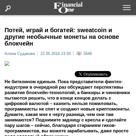
Оформить подписку
Потей, играй и богатей: sweatcoin и
другие необычные монеты на основе
блокчейн
Статьи
Алина Судакова
22.05.2016 23:50
5546
Дайджесты
Lifestyle
Не биткоином единым. Пока представители финтех-
индустрии в очередной раз обсуждают перспективы
развития блокчейн-технологий, а банкиры и чиновники
Мероприятия
пытаются решить, что в конце концов делать с
цифровой валютой – казнить нельзя помиловать,
Новости
программисты не спят и создают новые криптомонеты.
Думаете, какая мне к черту разница, чем они там
занимаются? Поднимите задницу с кресла и сделайте
Интервью
пару шагов – сейчас, благодаря стараниям гиков-
программистов, вы можете зарабатывать, даже просто