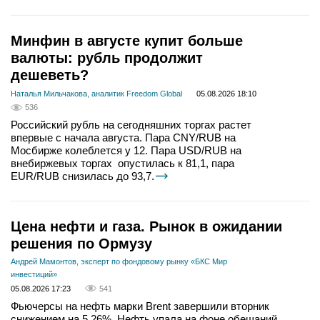
Минфин в августе купит больше
валюты: рубль продолжит
дешеветь?
Наталья Мильчакова, аналитик Freedom Global
05.08.2026 18:10
536
Российский рубль на сегодняшних торгах растет
впервые с начала августа. Пара CNY/RUB на
Мосбирже колеблется у 12. Пара USD/RUB на
внебиржевых торгах опустилась к 81,1, пара
EUR/RUB снизилась до 93,7.
Цена нефти и газа. Рынок в ожидании
решения по Ормузу
Андрей Мамонтов, эксперт по фондовому рынку «БКС Мир
инвестиций»
05.08.2026 17:23
541
Фьючерсы на нефть марки Brent завершили вторник
снижением на 5,26%. Нефть упала на фоне обещаний