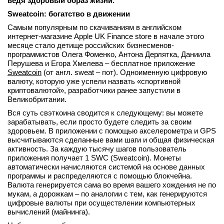
ведя здоровый образ жизни.
вконтакте
Sweatcoin: богатство в движении
телеграм
Самым популярным по скачиваниям в английском
интернет-магазине Apple UK Finance store в начале этого
Стать автором
месяце стало детище российских бизнесменов-
программистов Олега Фоменко, Антона Дерлятка, Даниила
Вход
Перушева и Егора Хмелева – бесплатное приложение
Sweatcoin
(от англ. sweat – пот). Одноименную цифровую
валюту, которую уже успели назвать «спортивной
криптовалютой», разработчики ранее запустили в
Великобритании.
Вся суть свэткоина сводится к следующему: вы можете
зарабатывать, если просто будете следить за своим
здоровьем. В приложении с помощью акселерометра и GPS
высчитываются сделанные вами шаги и общая физическая
активность. За каждую тысячу шагов пользователь
приложения получает 1 SWC (Sweatcoin). Монеты
автоматически начисляются системой на основе данных
программы и распределяются с помощью блокчейна.
Валюта генерируется сама во время вашего хождения не по
мукам, а дорожкам – по аналогии с тем, как генерируются
цифровые валюты при осуществлении компьютерных
вычислений (майнинга).