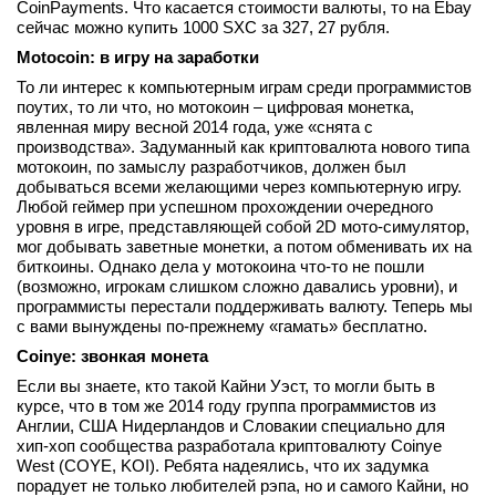
CoinPayments. Что касается стоимости валюты, то на Ebay
сейчас можно купить 1000 SXC за 327, 27 рубля.
Motocoin: в игру на заработки
То ли интерес к компьютерным играм среди программистов
поутих, то ли что, но мотокоин – цифровая монетка,
явленная миру весной 2014 года, уже «снята с
производства». Задуманный как криптовалюта нового типа
мотокоин, по замыслу разработчиков, должен был
добываться всеми желающими через компьютерную игру.
Любой геймер при успешном прохождении очередного
уровня в игре, представляющей собой 2D мото-симулятор,
мог добывать заветные монетки, а потом обменивать их на
биткоины. Однако дела у мотокоина что-то не пошли
(возможно, игрокам слишком сложно давались уровни), и
программисты перестали поддерживать валюту. Теперь мы
с вами вынуждены по-прежнему «гамать» бесплатно.
Coinye: звонкая монета
Если вы знаете, кто такой Кайни Уэст, то могли быть в
курсе, что в том же 2014 году группа программистов из
Англии, США Нидерландов и Словакии специально для
хип-хоп сообщества разработала криптовалюту Coinye
West (COYE, KOI). Ребята надеялись, что их задумка
порадует не только любителей рэпа, но и самого Кайни, но