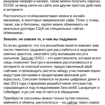
раздавая направо и налево. Также можно получить парочку
DOGE за ввод капчи на сайте или другие простые действия
в интернете.
Расплатиться «собакомонетами» можно в онлайн-
магазинах, в некоторых американских кафе. Плюс к этому,
также, как и биткоины, «доги» можно обменивать на
реальные доллары США на специальных сайтах-
обменниках.
Sexcoin: не совсем то, о чем вы подумали
Если вы думаете, что эта волшебная монета поможет вам
после тяжелого трудового дня расслабиться в окружении
умелых красоток, закатайте губу выпавшим изо рта
кальяном.
Sexcoin
(SXC) – это криптовалюта, которая всего
лишь позволяет быстро и анонимно расплачиваться в
интернете за платный контент, предоставляемый adult-
сайтами, и производить расчеты между участниками порно-
индустрии (актерами и продюсерами фильмов для
взрослых). Секскоин появился на рынке цифровых денег в
мае 2013 года стараниями разработчиков-энтузиастов,
скрывающихся под псевдонимами Sexcoin69, Lavajumper и
Littledigger, и до сих пор остается в обращении.
Приобрести секскоины можно только путем покупки,
майнинга и обмена, расплатиться – на
сайтах
через сервис