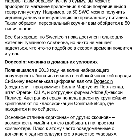
Набрав таким образом нужную сумму, вы можете
приобрести магазине приложения любой понравившийся
товар или услугу. Например, за 50 SWC можно получить
индивидуальную консультацию по правильному питанию.
Таким образом, персональный коучинг вам обойдется в 50
тысяч шагов.
Все бы хорошо, но Sweatcoin пока доступен только для
жителей Туманного Альбиона, но никто не мешает
надеяться, что что-то подобное в скором времени появится
и у нас.
Dogecoin: чеканка в домашних условиях
Появившаяся в 2013 году на волне набирающего
популярность биткоина и мема с собакой японской породы
Сиба-ину веселенькая цифровая валюта
Dogecoin
(создатели – программист Билли Маркус из Портленда,
штат Орегон, США, и сотрудник фирмы Adobe Джексон
Палмер, Австралия) сразу попала в десятку крупнейших
криптовалют по классификации Coinmarketcap, где
находится и по сей день.
Основное отличие «догкоина» от других «коинов» –
возможность «майнить» его (добывать) на простом
компьютере. Плюс к этому часто осведомленные о
догкоине люди используют его в качестве «чаевых»,