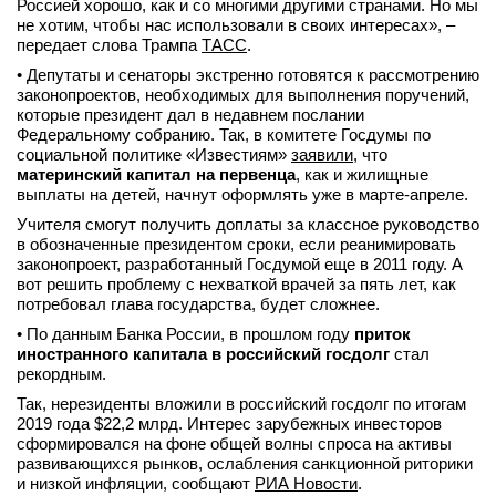
Россией хорошо, как и со многими другими странами. Но мы
вконтакте
не хотим, чтобы нас использовали в своих интересах», –
телеграм
передает слова Трампа
ТАСС
.
• Депутаты и сенаторы экстренно готовятся к рассмотрению
законопроектов, необходимых для выполнения поручений,
Стать автором
которые президент дал в недавнем послании
Вход
Федеральному собранию. Так, в комитете Госдумы по
социальной политике «Известиям»
заявили
, что
материнский капитал на первенца
, как и жилищные
выплаты на детей, начнут оформлять уже в марте-апреле.
Учителя смогут получить доплаты за классное руководство
в обозначенные президентом сроки, если реанимировать
законопроект, разработанный Госдумой еще в 2011 году. А
вот решить проблему с нехваткой врачей за пять лет, как
потребовал глава государства, будет сложнее.
• По данным Банка России, в прошлом году
приток
иностранного капитала в российский госдолг
стал
рекордным.
Так, нерезиденты вложили в российский госдолг по итогам
2019 года $22,2 млрд. Интерес зарубежных инвесторов
сформировался на фоне общей волны спроса на активы
развивающихся рынков, ослабления санкционной риторики
и низкой инфляции, сообщают
РИА Новости
.