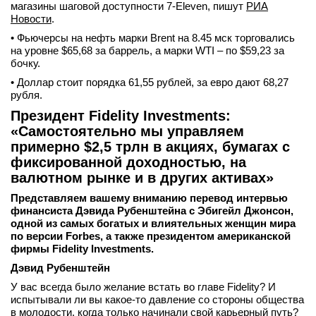
магазины шаговой доступности 7-Eleven, пишут
РИА
Новости
.
• Фьючерсы на нефть марки Brent на 8.45 мск торговались
на уровне $65,68 за баррель, а марки WTI – по $59,23 за
бочку.
• Доллар стоит порядка 61,55 рублей, за евро дают 68,27
рубля.
Президент Fidelity Investments:
«Самостоятельно мы управляем
примерно $2,5 трлн в акциях, бумагах с
фиксированной доходностью, на
валютном рынке и в других активах»
Представляем вашему вниманию перевод интервью
финансиста Дэвида Рубенштейна с Эбигейл Джонсон,
одной из самых богатых и влиятельных женщин мира
по версии Forbes, а также президентом американской
фирмы Fidelity Investments.
Дэвид Рубенштейн
У вас всегда было желание встать во главе Fidelity? И
испытывали ли вы какое-то давление со стороны общества
в молодости, когда только начинали свой карьерный путь?