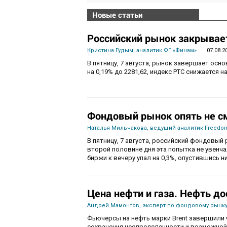
Новые статьи
Российский рынок закрывает
Кристина Гудым, аналитик ФГ «Финам»
07.08.2
В пятницу, 7 августа, рынок завершает осн
на 0,19% до 2281,62, индекс РТС снижается на
Фондовый рынок опять не с
Наталья Мильчакова, ведущий аналитик Freedom
В пятницу, 7 августа, российский фондовый 
второй половине дня эта попытка не увенч
биржи к вечеру упал на 0,3%, опустившись ни
Цена нефти и газа. Нефть до
Андрей Мамонтов, эксперт по фондовому рынку
Фьючерсы на нефть марки Brent завершили 
сохранения неопределенности и возможной