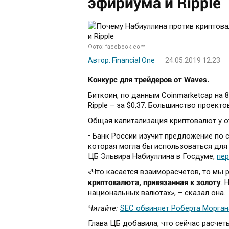
эфириума и Ripple
Фото: facebook.com
Автор: Financial One
24.05.2019 12:23
Конкурс для трейдеров от Waves.
Биткоин, по данным Coinmarketcap на 8
Ripple – за $0,37. Большинство проект
Общая капитализация криптовалют у от
• Банк России изучит предложение по 
которая могла бы использоваться для 
ЦБ Эльвира Набиуллина в Госдуме,
пе
«Что касается взаиморасчетов, то мы 
криптовалюта, привязанная к золоту
. 
национальных валютах», – сказал она.
Читайте:
SEC обвиняет Роберта Морга
Глава ЦБ добавила, что сейчас расчет