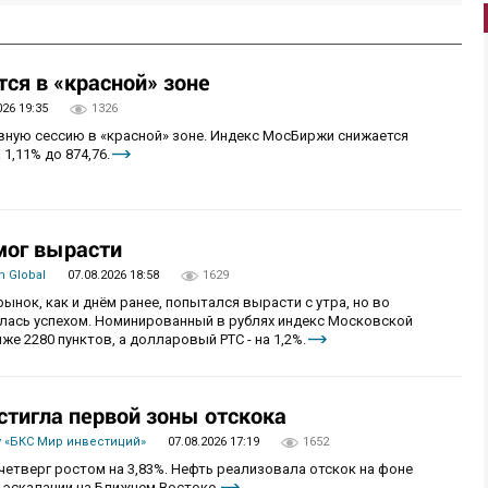
ся в «красной» зоне
026 19:35
1326
овную сессию в «красной» зоне. Индекс МосБиржи снижается
 1,11% до 874,76.
мог вырасти
 Global
07.08.2026 18:58
1629
рынок, как и днём ранее, попытался вырасти с утра, но во
алась успехом. Номинированный в рублях индекс Московской
же 2280 пунктов, а долларовый РТС - на 1,2%.
стигла первой зоны отскока
 «БКС Мир инвестиций»
07.08.2026 17:19
1652
четверг ростом на 3,83%. Нефть реализовала отскок на фоне
 эскалации на Ближнем Востоке.