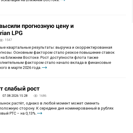
овысили прогнозную цену и
rian LPG
1547
ные квартальные результаты: выручка и скорректированная
огнозы. Основным фактором стало резкое повышение ставок
 на Ближнем Востоке. Рост доступности флота также
олнительным фактором стало начало вклада в финансовые
ого в марте 2026 года.
т слабый рост
07.08.2026 15:28
1686
 рынок растёт, однако в любой момент может сменить
положную сторону. К середине дня номинированный в рублях
вый РТС – на 0,13%.