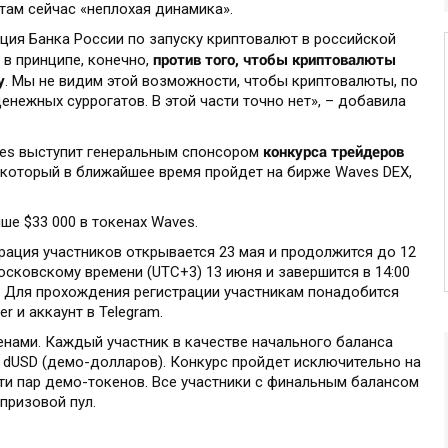
там сейчас «неплохая динамика».
ция Банка России по запуску криптовалют в российской
против того, чтобы криптовалюты
 в принципе, конечно,
у
. Мы не видим этой возможности, чтобы криптовалюты, по
енежных суррогатов. В этой части точно нет», – добавила
конкурса трейдеров
ves выступит генеральным спонсором
), который в ближайшее время пройдет на бирже Waves DEX,
ше $33 000 в токенах Waves.
трация участников открывается 23 мая и продолжится до 12
московскому времени (UTC+3) 13 июня и завершится в 14:00
. Для прохождения регистрации участникам понадобится
r и аккаунт в Telegram.
енами. Каждый участник в качестве начального баланса
 dUSD (демо-долларов). Конкурс пройдет исключительно на
ти пар демо-токенов. Все участники с финальным балансом
призовой пул.