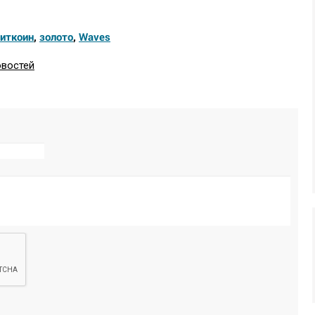
иткоин
,
золото
,
Waves
овостей