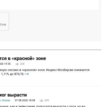
ся в «красной» зоне
026 19:35
224
овную сессию в «красной» зоне. Индекс МосБиржи снижается
 1,11% до 874,76.
мог вырасти
 Global
07.08.2026 18:58
293
рынок, как и днём ранее, попытался вырасти с утра, но во