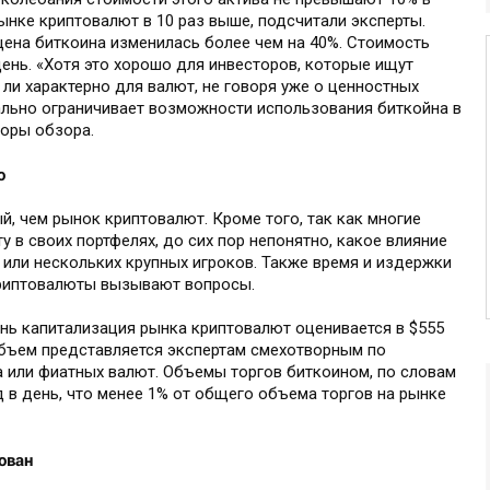
рынке криптовалют в 10 раз выше, подсчитали эксперты.
цена биткоина изменилась более чем на 40%. Стоимость
день. «Хотя это хорошо для инвесторов, которые ищут
ли характерно для валют, не говоря уже о ценностных
иально ограничивает возможности использования биткойна в
торы обзора.
о
, чем рынок криптовалют. Кроме того, так как многие
 в своих портфелях, до сих пор непонятно, какое влияние
или нескольких крупных игроков. Также время и издержки
 криптовалюты вызывают вопросы.
ень капитализация рынка криптовалют оценивается в $555
 объем представляется экспертам смехотворным по
 или фиатных валют. Объемы торгов биткоином, по словам
 в день, что менее 1% от общего объема торгов на рынке
ован