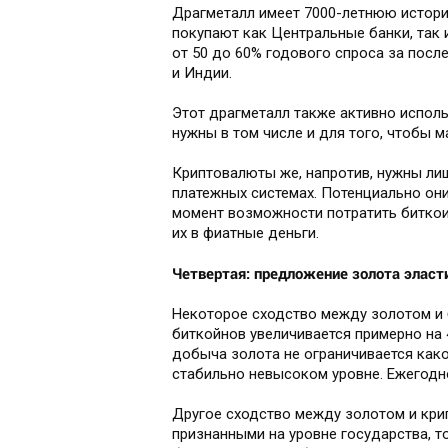
Драгметалл имеет 7000-летнюю историю 
покупают как Центральные банки, так 
от 50 до 60% годового спроса за посл
и Индии.
Этот драгметалл также активно испол
нужны в том числе и для того, чтобы 
Криптовалюты же, напротив, нужны лиш
платежных системах. Потенциально они
момент возможности потратить биткои
их в фиатные деньги.
Четвертая: предложение золота эласт
Некоторое сходство между золотом и 
биткойнов увеличивается примерно на 4
добыча золота не ограничивается како
стабильно невысоком уровне. Ежегодно
Другое сходство между золотом и кри
признанными на уровне государства, т