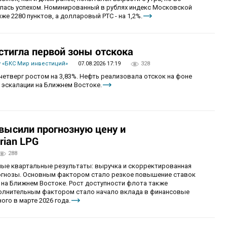
алась успехом. Номинированный в рублях индекс Московской
же 2280 пунктов, а долларовый РТС - на 1,2%.
стигла первой зоны отскока
 «БКС Мир инвестиций»
07.08.2026 17:19
328
четверг ростом на 3,83%. Нефть реализовала отскок на фоне
 эскалации на Ближнем Востоке.
овысили прогнозную цену и
rian LPG
288
ные квартальные результаты: выручка и скорректированная
огнозы. Основным фактором стало резкое повышение ставок
 на Ближнем Востоке. Рост доступности флота также
олнительным фактором стало начало вклада в финансовые
ого в марте 2026 года.