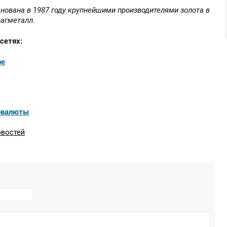
снована в 1987 году крупнейшими производителями золота в
агметалл.
сетях:
be
овалюты
овостей