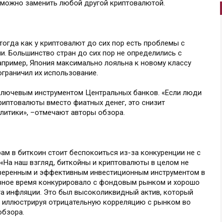
го можно заменить любой другой криптовалютой.
тогда как у криптовалют до сих пор есть проблемы с
 Большинство стран до сих пор не определились с
апример, Япония максимально лояльна к новому классу
 ограничил их использование.
ключевым инструментом Центральных банков. «Если люди
риптовалюты вместо фиатных денег, это снизит
итики», –отмечают авторы обзора.
рам в биткоин стоит беспокоиться из-за конкуренции не с
 «На наш взгляд, биткойны и криптовалюты в целом не
оверенным и эффективным инвестиционным инструментом в
азное время конкурировало с фондовым рынком и хорошо
а инфляции. Это был высоколиквидный актив, который
 иллюстрируя отрицательную корреляцию с рынком во
обзора.