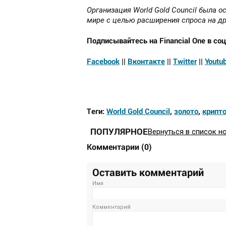
Организация World Gold Council была о
мире с целью расширения спроса на др
Подписывайтесь на Financial One в соц
Facebook
||
Вконтакте
||
Twitter
||
Youtu
Теги:
World Gold Council
,
золото
,
крипт
ПОПУЛЯРНОЕ
Вернуться в список н
Комментарии
(
0
)
Оставить комментарий
Имя
Комментарий