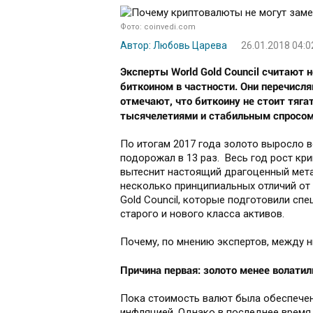
Фото: coinvedi.com
Автор: Любовь Царева
26.01.2018 04:0
Эксперты World Gold Council считают
биткоином в частности. Они перечисля
отмечают, что биткоину не стоит тяга
тысячелетиями и стабильным спросом
По итогам 2017 года золото выросло вс
подорожал в 13 раз. Весь год рост кр
вытеснит настоящий драгоценный метал
несколько принципиальных отличий от 
Gold Council, которые подготовили с
старого и нового класса активов.
Почему, по мнению экспертов, между н
Причина первая: золото менее волати
Пока стоимость валют была обеспечен
инфляцией. Однако в последнее время