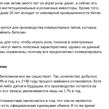
как актив, много лет он играл роль денег, а сейчас его
и институциональные и розничные инвесторы. Кроме того,
едние 20 лет исходит от ювелирной промышленности Китая
ьзуется для производства компьютерных чипов, которые
майнить биткоин.
ь для того, чтобы играть роль токенов в электронных
 могут иметь полезные характеристики, однако на данный
ны ограничены, поэтому все предпочитают конвертировать
ично
биткоином все же существует. Так, количество добытых
% в год, а к 2140 году процесс майнинга остановится. Хотя
й-либо датой в будущем, его производство остается на
 его запасы увеличиваются лишь на 1,7% в год.
птовалютами заключается в том, что они не являются
о есть официальными единицами обмена. В то же время