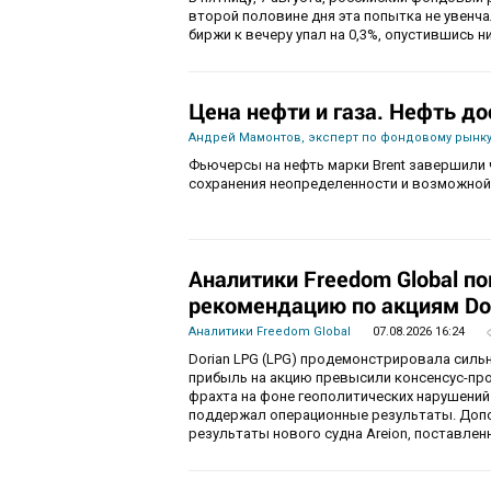
второй половине дня эта попытка не увенч
биржи к вечеру упал на 0,3%, опустившись ни
Цена нефти и газа. Нефть до
Андрей Мамонтов, эксперт по фондовому рынку
Фьючерсы на нефть марки Brent завершили 
сохранения неопределенности и возможной
Аналитики Freedom Global п
рекомендацию по акциям Do
Аналитики Freedom Global
07.08.2026 16:24
Dorian LPG (LPG) продемонстрировала силь
прибыль на акцию превысили консенсус-пр
фрахта на фоне геополитических нарушений
поддержал операционные результаты. Доп
результаты нового судна Areion, поставленн