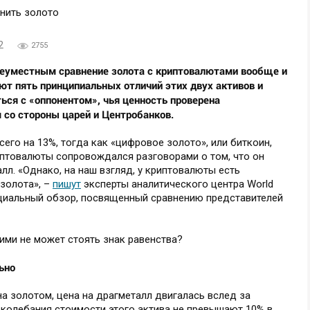
2
2755
 неуместным сравнение золота с криптовалютами вообще и
ют пять принципиальных отличий этих двух активов и
ться с «оппонентом», чья ценность проверена
 со стороны царей и Центробанков.
его на 13%, тогда как «цифровое золото», или биткоин,
иптовалюты сопровождался разговорами о том, что он
л. «Однако, на наш взгляд, у криптовалюты есть
золота», –
пишут
эксперты аналитического центра World
пециальный обзор, посвященный сравнению представителей
ими не может стоять знак равенства?
льно
а золотом, цена на драгметалл двигалась вслед за
 колебания стоимости этого актива не превышают 10% в