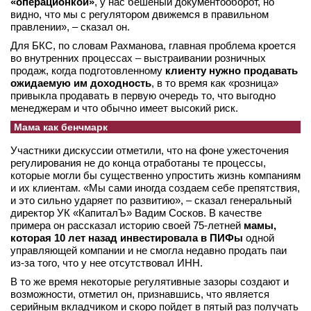
«операционкой»
, у нас бешеный документооборот, но
видно, что мы с регулятором движемся в правильном
правлении», – сказал он.
Для БКС, по словам Рахманова, главная проблема кроется
во внутренних процессах – выстраивании розничных
продаж, когда подготовленному
клиенту нужно продавать
ожидаемую им доходность
, в то время как «розница»
привыкла продавать в первую очередь то, что выгодно
менеджерам и что обычно имеет высокий риск.
Мама как бенчмарк
Участники дискуссии отметили, что на фоне ужесточения
регулирования не до конца отработаны те процессы,
которые могли бы существенно упростить жизнь компаниям
и их клиентам. «Мы сами иногда создаем себе препятствия,
и это сильно ударяет по развитию», – сказал генеральный
директор УК «КапиталЪ» Вадим Сосков. В качестве
примера он рассказал историю своей 75-летней
мамы,
которая 10 лет назад инвестировала в ПИФы
одной
управляющей компании и не смогла недавно продать паи
из-за того, что у нее отсутствовал ИНН.
В то же время некоторые регулятивные зазоры создают и
возможности, отметил он, признавшись, что является
серийным вкладчиком и скоро пойдет в пятый раз получать