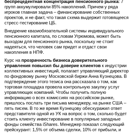
беспрецедентная концентрация пенсионного рынка
: 7
групп аккумулировали 85% накоплений. Причем у ряда
игроков главная задача – финансирование собственных
проектов, и не факт, что такая схема выдержит готовящееся
стресс-тестирование ЦБ.
Внедрение квазиобязательной системы индивидуального
пенсионного капитала, по словам Угрюмова, может быть
выходом для пенсионного рынка, поскольку не стоит
надеяться, что человек сам придет и отдаст свои
накопления в НПФ.
Курс на
прозрачность бизнеса доверительного
управления повысил бы доверие клиентов
к индустрии
коллективных инвестиций, полагает управляющий директор
по фондовому рынку Московской биржи Анна Кузнецова. В
подтверждение этого тезиса она рассказала о том, как
торговая площадка провела контрольную закупку услуг
управляющих компаний. Чтобы получить полную
информацию о всех комиссиях на российском рынке,
пришлось послать три письма менеджеру, на рынке США –
пять писем. В то же время Кузнецову обескуражил ответ
представителя одной из УК на вопрос о том, сколько будет
стоить клиенту инвестирование в популярные западные
фонды семейства iShares. Менеджер показал следующий
прейскурант: 1,5% от объема сделки, 10% от прибыли, и