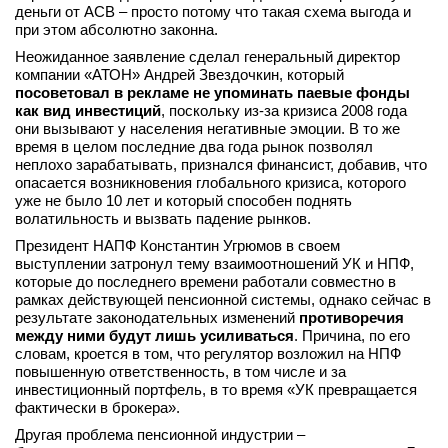
деньги от АСВ – просто потому что такая схема выгода и
при этом абсолютно законна.
Неожиданное заявление сделал генеральный директор
компании «АТОН» Андрей Звездочкин, который
посоветовал в рекламе не упоминать паевые фонды
как вид инвестиций
, поскольку из-за кризиса 2008 года
они вызывают у населения негативные эмоции. В то же
время в целом последние два года рынок позволял
неплохо зарабатывать, признался финансист, добавив, что
опасается возникновения глобального кризиса, которого
уже не было 10 лет и который способен поднять
волатильность и вызвать падение рынков.
Президент НАПФ Константин Угрюмов в своем
выступлении затронул тему взаимоотношений УК и НПФ,
которые до последнего времени работали совместно в
рамках действующей пенсионной системы, однако сейчас в
результате законодательных изменений
противоречия
между ними будут лишь усиливаться
. Причина, по его
словам, кроется в том, что регулятор возложил на НПФ
повышенную ответственность, в том числе и за
инвестиционный портфель, в то время «УК превращается
фактически в брокера».
Другая проблема пенсионной индустрии –