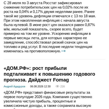
С 28 июля по 3 августа Росстат зафиксировал
снижение потребительских цен на 0,02% после их
роста на 0,04% и 0,17% двумя неделями ранее. Ранее
такой же уровень дефляции отмечался с 13 по 18 мая.
При этом накопленная инфляция с начала августа
была нулевой. В июне рост цен оказался равен 0,87%
м/м, июльский показатель, скорее всего, будет
примерно на том же уровне. Ускорению инфляции в
первые месяцы лета, для которых характерно ее
замедление, способствовал резкий скачок цен на
топливо и ряд услуг. В последние недели тенденция
изменилась на противоположную.
«ДОМ.РФ»: рост прибыли
подталкивает к повышению годового
прогноза. Дайджест Fomag
Андрей Ададуров
06.08.2026 12:30
216
«ДОМ.РФ» представил финансовые результаты за
первое полугодие 2026 года. Компания существенно
увеличила чистую прибыль, процентные и
комиссионные доходы, а также сохранила высокую