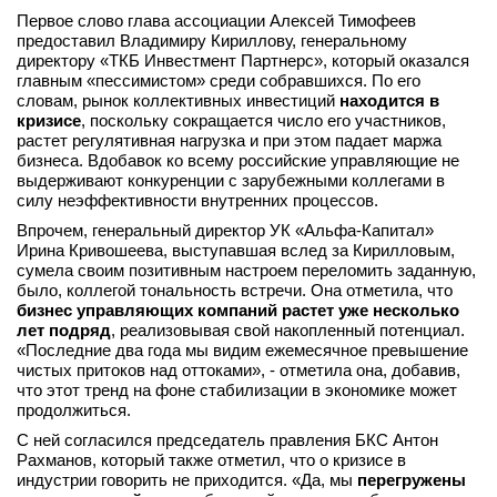
Первое слово глава ассоциации Алексей Тимофеев
вконтакте
предоставил Владимиру Кириллову, генеральному
телеграм
директору «ТКБ Инвестмент Партнерс», который оказался
главным «пессимистом» среди собравшихся. По его
Стать автором
словам, рынок коллективных инвестиций
находится в
кризисе
, поскольку сокращается число его участников,
Вход
растет регулятивная нагрузка и при этом падает маржа
бизнеса. Вдобавок ко всему российские управляющие не
выдерживают конкуренции с зарубежными коллегами в
силу неэффективности внутренних процессов.
Впрочем, генеральный директор УК «Альфа-Капитал»
Ирина Кривошеева, выступавшая вслед за Кирилловым,
сумела своим позитивным настроем переломить заданную,
было, коллегой тональность встречи. Она отметила, что
бизнес управляющих компаний растет уже несколько
лет подряд
, реализовывая свой накопленный потенциал.
«Последние два года мы видим ежемесячное превышение
чистых притоков над оттоками», - отметила она, добавив,
что этот тренд на фоне стабилизации в экономике может
продолжиться.
С ней согласился председатель правления БКС Антон
Рахманов, который также отметил, что о кризисе в
индустрии говорить не приходится. «Да, мы
перегружены