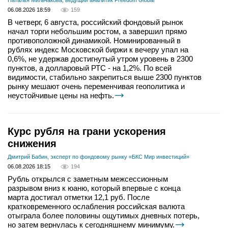
Наталья Мильчакова, ведущий аналитик Freedom Global
06.08.2026 18:59
159
В четверг, 6 августа, российский фондовый рынок
начал торги небольшим ростом, а завершил прямо
противоположной динамикой. Номинированный в
рублях индекс Московской биржи к вечеру упал на
0,6%, не удержав достигнутый утром уровень в 2300
пунктов, а долларовый РТС - на 1,2%. По всей
видимости, стабильно закрепиться выше 2300 пунктов
рынку мешают очень переменчивая геополитика и
неустойчивые цены на нефть.
Курс рубля на грани ускорения
снижения
Дмитрий Бабин, эксперт по фондовому рынку «БКС Мир инвестиций»
06.08.2026 18:15
194
Рубль открылся с заметным межсессионным
разрывом вниз к юаню, который впервые с конца
марта достигал отметки 12,1 руб. После
кратковременного ослабления российская валюта
отыграла более половины ощутимых дневных потерь,
но затем вернулась к сегодняшнему минимуму.