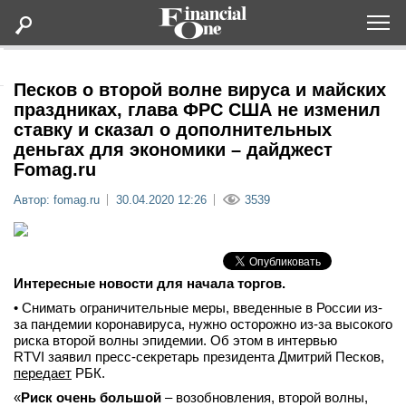
Оформить подписку
Песков о второй волне вируса и майских
праздниках, глава ФРС США не изменил
ставку и сказал о дополнительных
Статьи
деньгах для экономики – дайджест
Fomag.ru
Дайджесты
Автор: fomag.ru
30.04.2020 12:26
3539
Lifestyle
Мероприятия
Интересные новости для начала торгов.
• Снимать ограничительные меры, введенные в России из-
Новости
за пандемии коронавируса, нужно осторожно из-за высокого
риска второй волны эпидемии. Об этом в интервью
RTVI заявил пресс-секретарь президента Дмитрий Песков,
Интервью
передает
РБК.
«
Риск очень большой
– возобновления, второй волны,