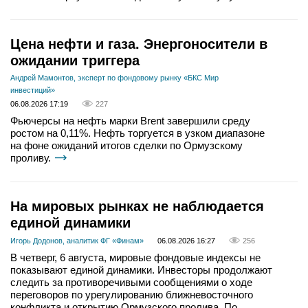
Цена нефти и газа. Энергоносители в
ожидании триггера
Андрей Мамонтов, эксперт по фондовому рынку «БКС Мир
инвестиций»
06.08.2026 17:19
227
Фьючерсы на нефть марки Brent завершили среду
ростом на 0,11%. Нефть торгуется в узком диапазоне
на фоне ожиданий итогов сделки по Ормузскому
проливу.
На мировых рынках не наблюдается
единой динамики
Игорь Додонов, аналитик ФГ «Финам»
06.08.2026 16:27
256
В четверг, 6 августа, мировые фондовые индексы не
показывают единой динамики. Инвесторы продолжают
следить за противоречивыми сообщениями о ходе
переговоров по урегулированию ближневосточного
конфликта и открытию Ормузского пролива. По