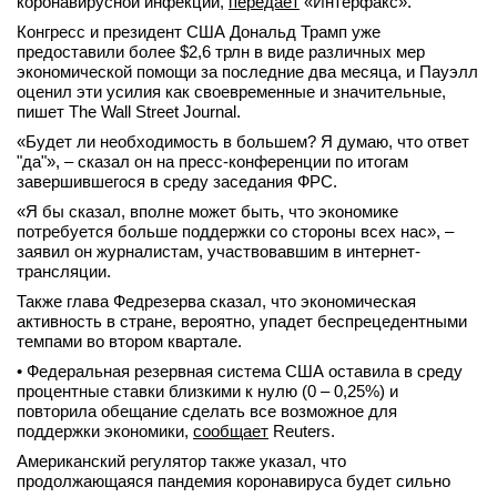
коронавирусной инфекции,
передает
«Интерфакс».
Конгресс и президент США Дональд Трамп уже
предоставили более $2,6 трлн в виде различных мер
экономической помощи за последние два месяца, и Пауэлл
оценил эти усилия как своевременные и значительные,
пишет The Wall Street Journal.
«Будет ли необходимость в большем? Я думаю, что ответ
"да"», – сказал он на пресс-конференции по итогам
завершившегося в среду заседания ФРС.
«Я бы сказал, вполне может быть, что экономике
потребуется больше поддержки со стороны всех нас», –
заявил он журналистам, участвовавшим в интернет-
трансляции.
Также глава Федрезерва сказал, что экономическая
активность в стране, вероятно, упадет беспрецедентными
темпами во втором квартале.
• Федеральная резервная система США оставила в среду
процентные ставки близкими к нулю (0 – 0,25%) и
повторила обещание сделать все возможное для
поддержки экономики,
сообщает
Reuters.
Американский регулятор также указал, что
продолжающаяся пандемия коронавируса будет сильно