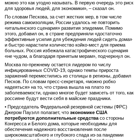
можно это как угодно называть. В первую очередь это риск
вконтакте
для здоровья людей, для экономики», – сказал он.
телеграм
По словам Пескова, за счет жестких мер, в том числе
режима самоизоляции, России удалось не повторить
Стать автором
«итальянского сценария» развития эпидемии. Помимо
этого, добавил он, в стране предприняли «достаточно
Вход
эффективные усилия для убеждения людей сидеть дома»
и быстро нарастили количество койко-мест для приема
больных. Россия избежала катастрофического сценария
«не чудом, а благодаря принятым мерам», подчеркнул он.
Москва по-прежнему остается лидером по числу
инфицированных COVID-19, однако темпы прироста
заражений переместились из столицы в регионы, добавил
Песков. По словам пресс-секретаря, «можно робко
надеяться» на то, что страна вышла на плато по
заболеваемости, однако многое будет зависеть от того, как
россияне будут вести себя в майские праздники.
• Председатель Федеральной резервной системы (ФРС)
Джером Пауэлл полагает, что
экономике США
потребуются дополнительные средства
со стороны
Конгресса и Белого дома, которые необходимы для
обеспечения надежного восстановления после
широкомасштабного и глубокого спада из-за пандемии