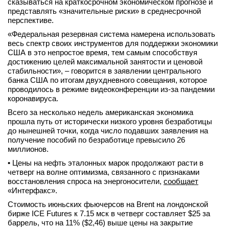
сказываться на краткосрочном экономическом прогнозе и
представлять «значительные риски» в среднесрочной
перспективе.
«Федеральная резервная система намерена использовать
весь спектр своих инструментов для поддержки экономики
США в это непростое время, тем самым способствуя
достижению целей максимальной занятости и ценовой
стабильности», – говорится в заявлении центрального
банка США по итогам двухдневного совещания, которое
проводилось в режиме видеоконференции из-за пандемии
коронавируса.
Всего за несколько недель американская экономика
прошла путь от исторически низкого уровня безработицы
до нынешней точки, когда число подавших заявления на
получение пособий по безработице превысило 26
миллионов.
• Цены на нефть эталонных марок продолжают расти в
четверг на волне оптимизма, связанного с признаками
восстановления спроса на энергоносители,
сообщает
«Интерфакс».
Стоимость июньских фьючерсов на Brent на лондонской
бирже ICE Futures к 7.15 мск в четверг составляет $25 за
баррель, что на 11% ($2,46) выше цены на закрытие