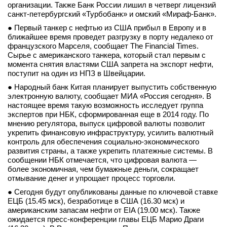
организации. Также Банк России лишил в четверг лицензий
вконтакте
санкт-петербургский «Турбобанк» и омский «Мираф-Банк».
телеграм
● Первый танкер с нефтью из США прибыл в Европу и в
ближайшее время проведет разгрузку в порту недалеко от
Стать автором
французского Марселя, сообщает The Financial Times.
Сырье с американского танкера, который стал первым с
Вход
момента снятия властями США запрета на экспорт нефти,
поступит на один из НПЗ в Швейцарии.
● Народный банк Китая планирует выпустить собственную
электронную валюту, сообщает МИА «Россия сегодня». В
настоящее время такую возможность исследует группа
экспертов при НБК, сформированная еще в 2014 году. По
мнению регулятора, выпуск цифровой валюты позволит
укрепить финансовую инфраструктуру, усилить валютный
контроль для обеспечения социально-экономического
развития страны, а также укрепить платежные системы. В
сообщении НБК отмечается, что цифровая валюта —
более экономичная, чем бумажные деньги, сокращает
отмывание денег и упрощает процесс торговли.
● Сегодня будут опубликованы данные по ключевой ставке
ЕЦБ (15.45 мск), безработице в США (16.30 мск) и
американским запасам нефти от EIA (19.00 мск). Также
ожидается пресс-конференции главы ЕЦБ Марио Драги