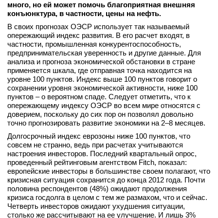
много, но ей может помочь благоприятная внешняя
вконтакте
конъюнктура, в частности, цены на нефть.
телеграм
В своих прогнозах ОЭСР использует так называемый
опережающий индекс развития. В его расчет входят, в
Стать автором
частности, промышленная конкурентоспособность,
предпринимательская уверенность и другие данные. Для
Вход
анализа и прогноза экономической обстановки в стране
применяется шкала, где отправная точка находится на
уровне 100 пунктов. Индекс выше 100 пунктов говорит о
сохранении уровня экономической активности, ниже 100
пунктов – о вероятном спаде. Следует отметить, что к
опережающему индексу ОЭСР во всем мире относятся с
доверием, поскольку до сих пор он позволял довольно
точно прогнозировать развитие экономики на 2–8 месяцев.
Долгосрочный индекс еврозоны ниже 100 пунктов, что
совсем не странно, ведь при расчетах учитываются
настроения инвесторов. Последний квартальный опрос,
проведенный рейтинговым агентством Fitch, показал:
европейские инвесторы в большинстве своем полагают, что
кризисная ситуация сохранится до конца 2012 года. Почти
половина респондентов (48%) ожидают продолжения
кризиса госдолга в целом с тем же размахом, что и сейчас.
Четверть инвесторов ожидают ухудшения ситуации,
столько же рассчитывают на ее улучшение. И лишь 3%