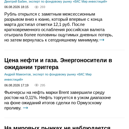
Дмитрий Бабин, эксперт по фондовому рынку «БКС Мир инвестиций»
06.08.2026 18:15
269
Рубль открылся с заметным межсессионным
разрывом вниз к юаню, который впервые с конца
марта достигал отметки 12,1 руб. После
кратковременного ослабления российская валюта
отыграла более половины ощутимых дневных потерь,
но затем вернулась к сегодняшнему минимуму.
Цена нефти и газа. Энергоносители в
ожидании триггера
Андрей Мамонтов, эксперт по фондовому рынку «БКС Мир
инвестиций»
06.08.2026 17:19
295
Фьючерсы на нефть марки Brent завершили среду
ростом на 0,11%. Нефть торгуется в узком диапазоне
на фоне ожиданий итогов сделки по Ормузскому
проливу.
На мировых рынках не наблюдается