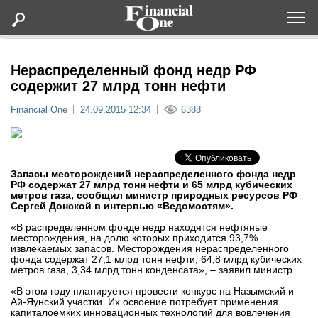
Оформить подписку
Нераспределенный фонд недр РФ
содержит 27 млрд тонн нефти
Статьи
Financial One
24.09.2015 12:34
6388
Дайджесты
Запасы месторождений нераспределенного фонда недр
Lifestyle
РФ содержат 27 млрд тонн нефти и 65 млрд кубических
метров газа, сообщил министр природных ресурсов РФ
Сергей Донской в интервью «Ведомостям».
Мероприятия
«В распределенном фонде недр находятся нефтяные
месторождения, на долю которых приходится 93,7%
извлекаемых запасов. Месторождения нераспределенного
Новости
фонда содержат 27,1 млрд тонн нефти, 64,8 млрд кубических
метров газа, 3,34 млрд тонн конденсата», – заявил министр.
Интервью
«В этом году планируется провести конкурс на Назымский и
Ай-Яунский участки. Их освоение потребует применения
капиталоемких инновационных технологий для вовлечения