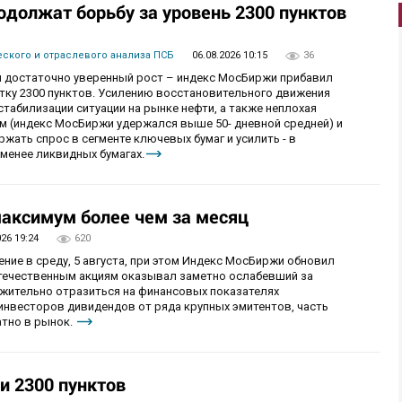
одолжат борьбу за уровень 2300 пунктов
ского и отраслевого анализа ПСБ
06.08.2026 10:15
36
 достаточно уверенный рост – индекс МосБиржи прибавил
етку 2300 пунктов. Усилению восстановительного движения
табилизации ситуации на рынке нефти, а также неплохая
ам (индекс МосБиржи удержался выше 50- дневной средней) и
ржать спрос в сегменте ключевых бумаг и усилить - в
менее ликвидных бумагах.
аксимум более чем за месяц
026 19:24
620
ие в среду, 5 августа, при этом Индекс МосБиржи обновил
отечественным акциям оказывал заметно ослабевший за
ожительно отразиться на финансовых показателях
 инвесторов дивидендов от ряда крупных эмитентов, часть
тно в рынок.
и 2300 пунктов