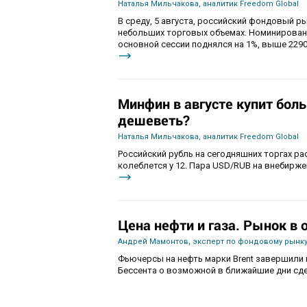
Наталья Мильчакова, аналитик Freedom Global
В среду, 5 августа, российский фондовый ры
небольших торговых объемах. Номинирован
основной сессии поднялся на 1%, выше 2290
Минфин в августе купит бол
дешеветь?
Наталья Мильчакова, аналитик Freedom Global
Российский рубль на сегодняшних торгах ра
колеблется у 12. Пара USD/RUB на внебиржев
Цена нефти и газа. Рынок в
Андрей Мамонтов, эксперт по фондовому рынку
Фьючерсы на нефть марки Brent завершили 
Бессента о возможной в ближайшие дни сде