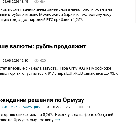
05.08.2026 18:45
664
нок после падения днем ранее снова начал расти, хотя и на
ный в рублях индекс Московской биржи к последнему часу
 пунктов, а долларовый РТС прибавил 1,25%.
ьше валюты: рубль продолжит
05.08.2026 18:10
620
стет впервые с начала августа. Пара CNY/RUB на Мосбирже
ых торгах опустилась к 81,1, пара EUR/RUB снизилась до 93,7.
 ожидании решения по Ормузу
 «БКС Мир инвестиций»
05.08.2026 17:23
624
вторник снижением на 5,26%. Нефть упала на фоне обещаний
лке по Ормузскому проливу.