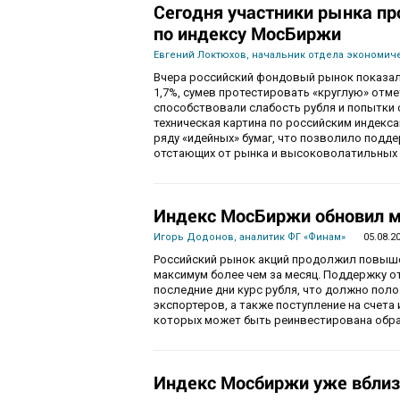
Сегодня участники рынка пр
по индексу МосБиржи
Евгений Локтюхов, начальник отдела экономиче
Вчера российский фондовый рынок показал
1,7%, сумев протестировать «круглую» отм
способствовали слабость рубля и попытки с
техническая картина по российским индекс
ряду «идейных» бумаг, что позволило подде
отстающих от рынка и высоковолатильных 
Индекс МосБиржи обновил м
Игорь Додонов, аналитик ФГ «Финам»
05.08.2
Российский рынок акций продолжил повышен
максимум более чем за месяц. Поддержку 
последние дни курс рубля, что должно пол
экспортеров, а также поступление на счета
которых может быть реинвестирована обра
Индекс Мосбиржи уже вблиз