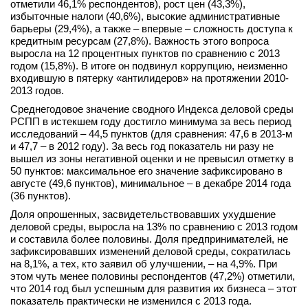
отметили 46,1% респондентов), рост цен (43,3%),
вконтакте
избыточные налоги (40,6%), высокие административные
телеграм
барьеры (29,4%), а также – впервые – сложность доступа к
кредитным ресурсам (27,8%). Важность этого вопроса
выросла на 12 процентных пунктов по сравнению с 2013
Стать автором
годом (15,8%). В итоге он подвинул коррупцию, неизменно
входившую в пятерку «антилидеров» на протяжении 2010-
Вход
2013 годов.
Среднегодовое значение сводного Индекса деловой среды
РСПП в истекшем году достигло минимума за весь период
исследований – 44,5 пунктов (для сравнения: 47,6 в 2013-м
и 47,7 – в 2012 году). За весь год показатель ни разу не
вышел из зоны негативной оценки и не превысил отметку в
50 пунктов: максимальное его значение зафиксировано в
августе (49,6 пунктов), минимальное – в декабре 2014 года
(36 пунктов).
Доля опрошенных, засвидетельствовавших ухудшение
деловой среды, выросла на 13% по сравнению с 2013 годом
и составила более половины. Доля предпринимателей, не
зафиксировавших изменений деловой среды, сократилась
на 8,1%, а тех, кто заявил об улучшении, – на 4,9%. При
этом чуть менее половины респондентов (47,2%) отметили,
что 2014 год был успешным для развития их бизнеса – этот
показатель практически не изменился с 2013 года.