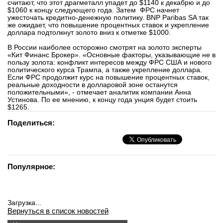
считают, что этот драгметалл упадет до $1140 к декабрю и до
$1060 к концу следующего года. Затем ФРС начнет
ужесточать кредитно-денежную политику. BNP Paribas SA так
же ожидает, что повышение процентных ставок и укрепление
доллара подтолкнут золото вниз к отметке $1000.
В России наиболее осторожно смотрят на золото эксперты
«Кит Финанс Брокер». «Основные факторы, указывающие не в
пользу золота: конфликт интересов между ФРС США и нового
политического курса Трампа, а также укрепление доллара.
Если ФРС продолжит курс на повышение процентных ставок,
реальные доходности в долларовой зоне останутся
положительными», - отмечает аналитик компании Анна
Устинова. По ее мнению, к концу года унция будет стоить
$1265.
Поделиться:
Популярное:
Загрузка...
Вернуться в список новостей