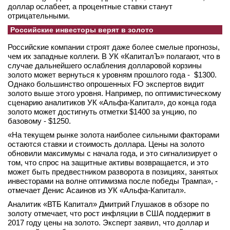
доллар ослабеет, а процентные ставки станут
отрицательными.
Российские инвесторы верят в золото
Российские компании строят даже более смелые прогнозы,
чем их западные коллеги. В УК «КапиталЪ» полагают, что в
случае дальнейшего ослабления долларовой корзины
золото может вернуться к уровням прошлого года - $1300.
Однако большинство опрошенных FO экспертов видит
золото выше этого уровня. Например, по оптимистическому
сценарию аналитиков УК «Альфа-Капитал», до конца года
золото может достигнуть отметки $1400 за унцию, по
базовому - $1250.
«На текущем рынке золота наиболее сильными факторами
остаются ставки и стоимость доллара. Цены на золото
обновили максимумы с начала года, и это сигнализирует о
том, что спрос на защитные активы возвращается, и это
может быть предвестником разворота в позициях, занятых
инвесторами на волне оптимизма после победы Трампа», -
отмечает Денис Асаинов из УК «Альфа-Капитал».
Аналитик «ВТБ Капитал» Дмитрий Глушаков в обзоре по
золоту отмечает, что рост инфляции в США поддержит в
2017 году цены на золото. Эксперт заявил, что доллар и