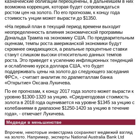
казначейские облигации переоценены, в дальнейшем в них
возможна коррекция, которая будет сопровождаться
ростом цен на золото. По его прогнозам, к концу года
стоимость унции может вырасти до $1350.
«На первый план в текущий период времени выходит
неопределенность влияния экономической программы
Дональда Трампа на экономику США. По предварительным
оценкам, темпы роста американской экономики будут
скромнее ожидающихся, а реальные процентные ставки
станут слишком высоки относительно данных темпов
роста. Это приведет к усилению инфляционных тенденций
и ослаблению курса доллара США, что будет
поддерживать цены на золото до следующего заседания
ФРС», - считает аналитик по драгметаллам банка
«Открытие» Оксана Лукичева.
По ее прогнозам, к концу 2017 года золото может вырасти к
уровню $1300-1320 за унцию. «Среднегодовая стоимость
золота в 2018 года оценивается на уровне $1345 за унцию с
колебаниями в диапазоне $1250-1420 за унцию в течение
года», - отмечает Лукичева.
Медведи в меньшинстве
Впрочем, некоторые инвестдома сохраняют медвежий взгляд
на золото. Например, эксперты National Australia Bank Ltd