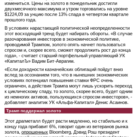
измениться. Цены на золото в понедельник достигли
вконтакте
двухмесячного максимума и утром торговались на уровне
телеграм
$1224,09 за унцию после 13% спада в четвертом квартале
прошлого года.
Стать автором
В условиях нарастающей политической неопределенности
этот восходящий тренд будет набирать обороты. «В случае
Вход
разочарования инвесторов в экономической политике,
проводимой Трампом, золото опять начнет пользоваться
спросом и, скорее всего, сможет продолжить рост до конца
года», - считает старший портфельный управляющий УК
«КапиталЪ» Вадим Бит-Аврагим.
«Если доходности казначейских облигаций пойдут вниз
вслед за осознанием того, что в нынешних экономических
условиях потенциал повышения ставки ФРС очень
ограничен, а действия Трампа могут лишь ускорить переход
к циклическому спаду, то золото, скорее всего, будет одним
из немногих активов, пользующихся спросом инвесторов», -
добавляет аналитик УК «Альфа-Капитал» Денис Асаинов.
Трамп поддержал золото
Этот драгметалл будет расти медленно, но стабильно и к
концу года прибавит 6%, говорит один из ветеранов рынка
золота,
опрошенных
Bloomberg, Дэвид Рош президент