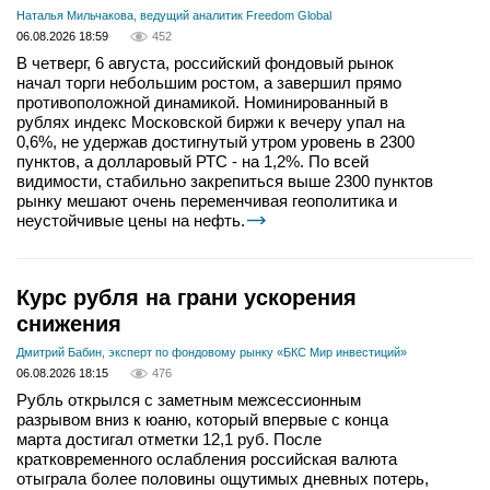
Наталья Мильчакова, ведущий аналитик Freedom Global
06.08.2026 18:59
452
В четверг, 6 августа, российский фондовый рынок
начал торги небольшим ростом, а завершил прямо
противоположной динамикой. Номинированный в
рублях индекс Московской биржи к вечеру упал на
0,6%, не удержав достигнутый утром уровень в 2300
пунктов, а долларовый РТС - на 1,2%. По всей
видимости, стабильно закрепиться выше 2300 пунктов
рынку мешают очень переменчивая геополитика и
неустойчивые цены на нефть.
Курс рубля на грани ускорения
снижения
Дмитрий Бабин, эксперт по фондовому рынку «БКС Мир инвестиций»
06.08.2026 18:15
476
Рубль открылся с заметным межсессионным
разрывом вниз к юаню, который впервые с конца
марта достигал отметки 12,1 руб. После
кратковременного ослабления российская валюта
отыграла более половины ощутимых дневных потерь,