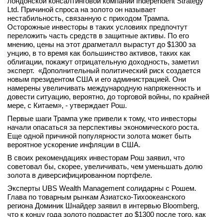
лондонской консалтинговой компании Independent Strategy
Ltd. Причиной спроса на золото он называет
нестабильность, связанную с приходом Трампа.
Осторожные инвесторы в таких условиях предпочтут
переложить часть средств в защитные активы. По его
мнению, цены на этот драгметалл вырастут до $1300 за
унцию, в то время как большинство активов, таких как
облигации, покажут отрицательную доходность, заметил
эксперт. «Дополнительный политический риск создается
новым президентом США и его администрацией. Они
намерены увеличивать международную напряженность и
довести ситуацию, вероятно, до торговой войны, по крайней
мере, с Китаем», - утверждает Рош.
Первые шаги Трампа уже привели к тому, что инвесторы
начали опасаться за перспективы экономического роста.
Еще одной причиной популярности золота может быть
вероятное ускорение инфляции в США.
В своих рекомендациях инвесторам Рош заявил, что
советовал бы, скорее, увеличивать, чем уменьшать долю
золота в диверсифицированном портфеле.
Эксперты UBS Wealth Management солидарны с Рошем.
Глава по товарным рынкам Азиатско-Тихоокеанского
региона Доминик Шнайдер заявил в интервью Bloomberg,
что к концу года золото подрастет до $1300 после того, как