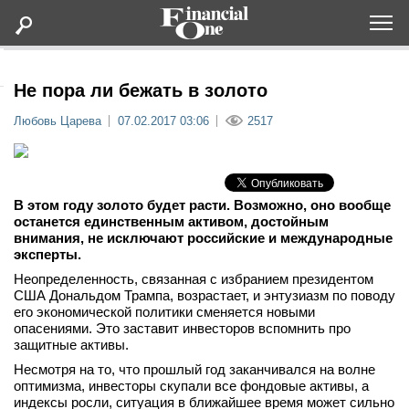
Оформить подписку
Не пора ли бежать в золото
Любовь Царева
07.02.2017 03:06
2517
Статьи
Дайджесты
В этом году золото будет расти. Возможно, оно вообще
останется единственным активом, достойным
Lifestyle
внимания, не исключают российские и международные
эксперты.
Мероприятия
Неопределенность, связанная с избранием президентом
США Дональдом Трампа, возрастает, и энтузиазм по поводу
его экономической политики сменяется новыми
Новости
опасениями. Это заставит инвесторов вспомнить про
защитные активы.
Несмотря на то, что прошлый год заканчивался на волне
Интервью
оптимизма, инвесторы скупали все фондовые активы, а
индексы росли, ситуация в ближайшее время может сильно