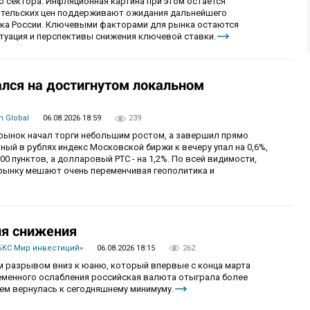
 сектора. Инфляционная картина при этом остается
бительских цен поддерживают ожидания дальнейшего
нка России. Ключевыми факторами для рынка остаются
итуация и перспективы снижения ключевой ставки.
лся на достигнутом локальном
 Global
06.08.2026 18:59
239
й рынок начал торги небольшим ростом, а завершил прямо
й в рублях индекс Московской биржи к вечеру упал на 0,6%,
0 пунктов, а долларовый РТС - на 1,2%. По всей видимости,
рынку мешают очень переменчивая геополитика и
ия снижения
БКС Мир инвестиций»
06.08.2026 18:15
262
 разрывом вниз к юаню, который впервые с конца марта
ременного ослабления российская валюта отыграла более
ем вернулась к сегодняшнему минимуму.