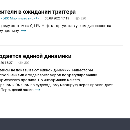
сители в ожидании триггера
 «БКС Мир инвестиций»
06.08.2026 17:19
290
реду ростом на 0,11%. Нефть торгуется в узком диапазоне на
му проливу.
юдается единой динамики
026 16:27
309
ндексы не показывают единой динамики. Инвесторы
сообщениями о ходе переговоров по урегулированию
рмузского пролива. По информации Reuters,
раном и Оманом по судоходному маршруту через пролив дает
 Персидский залив.