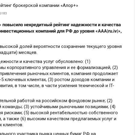
6183
» повысило некредитный рейтинг надежности и качества
инвестиционных компаний для РФ до уровня «AАА|ru.iv|»,
 высокой долей вероятности сохранение текущего уровня
надцати) месяцев.
жности и качества услуг обусловлено: (1)
ы корпоративного управления и ее формализацией, (2)
 привлечения рыночных клиентов, компания продолжает
5 ключевых клиентах, (3) ростом доходов компании и
ития, в том числе, в части усиления технической и IT-
тельной работой на российском фондовом рынке; (2)
 команды; (3) устойчивыми рыночными позициями; (4)
я рисками; (5) высокой рентабельностью собственного
, а также (6) высоким качеством предлагаемых услуг и
 клиентов.
льного участника рынка ценных бумаг РФ на