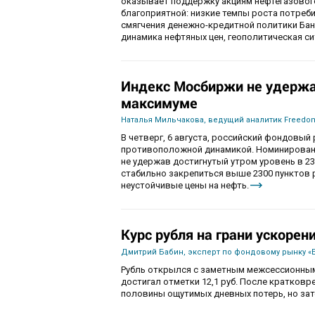
оказывает поддержку акциям нефтегазового
благоприятной: низкие темпы роста потре
смягчения денежно-кредитной политики Ба
динамика нефтяных цен, геополитическая с
Индекс Мосбиржи не удержа
максимуме
Наталья Мильчакова, ведущий аналитик Freedom
В четверг, 6 августа, российский фондовы
противоположной динамикой. Номинированны
не удержав достигнутый утром уровень в 230
стабильно закрепиться выше 2300 пунктов 
неустойчивые цены на нефть.
Курс рубля на грани ускорен
Дмитрий Бабин, эксперт по фондовому рынку «
Рубль открылся с заметным межсессионным
достигал отметки 12,1 руб. После кратков
половины ощутимых дневных потерь, но зат