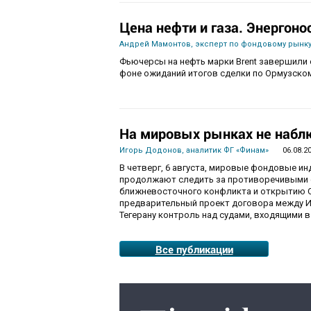
Цена нефти и газа. Энергоно
Андрей Мамонтов, эксперт по фондовому рынку
Фьючерсы на нефть марки Brent завершили с
фоне ожиданий итогов сделки по Ормузско
На мировых рынках не набл
Игорь Додонов, аналитик ФГ «Финам»
06.08.2
В четверг, 6 августа, мировые фондовые и
продолжают следить за противоречивыми 
ближневосточного конфликта и открытию О
предварительный проект договора между И
Тегерану контроль над судами, входящими в
Все публикации