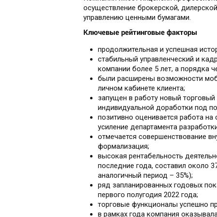
осуществление брокерской, дилерской
управлению ценными бумагами.
Ключевые рейтинговые факторы
продолжительная и успешная истор
стабильный управленческий и кад
компании более 5 лет, а порядка ч
были расширены возможности моб
личном кабинете клиента;
запущен в работу новый торговый
индивидуальной доработки под по
позитивно оценивается работа на
усиление департамента разработк
отмечается совершенствование вн
формализация;
высокая рентабельность деятельно
последние года, составил около 3
аналогичный период – 35%);
ряд запланированных годовых пок
первого полугодия 2022 года;
торговые функционалы успешно пр
в рамках года компания оказывал